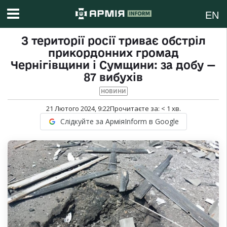
EN
З території росії триває обстріл
прикордонних громад
Чернігівщини і Сумщини: за добу —
87 вибухів
НОВИНИ
21 Лютого 2024, 9:22
Прочитаєте за:
< 1
хв.
Слідкуйте за АрміяInform в Google