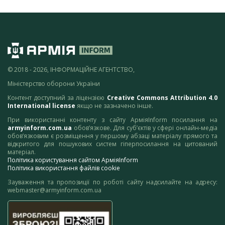
© 2018 - 2026, ІНФОРМАЦІЙНЕ АГЕНТСТВО,
Міністерство оборони України
Контент доступний за ліцензією
Creative Commons Attribution 4.0
International license
якщо не зазначено інше.
При використанні контенту з сайту АрміяInform посилання на
armyinform.com.ua
обов’язкове. Для суб’єктів у сфері онлайн-медіа
обов’язковим є розміщення у першому абзаці матеріалу прямого та
відкритого для пошукових систем гіперпосилання на цитований
матеріал.
Політика користування сайтом АрміяInform
Політика використання файлів cookie
Зауваження та пропозиції по роботі сайту надсилайте на адресу:
webmaster@armyinform.com.ua