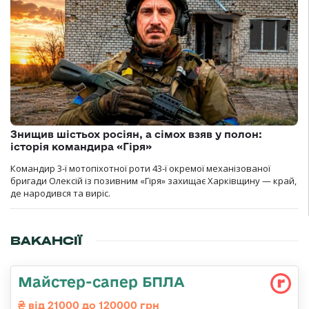
Знищив шістьох росіян, а сімох взяв у полон:
історія командира «Гіря»
Командир 3-ї мотопіхотної роти 43-ї окремої механізованої
бригади Олексій із позивним «Гіря» захищає Харківщину — край,
де народився та виріс.
ВАКАНСІЇ
Майстер-сапер БПЛА
від 21000 до 120000 грн