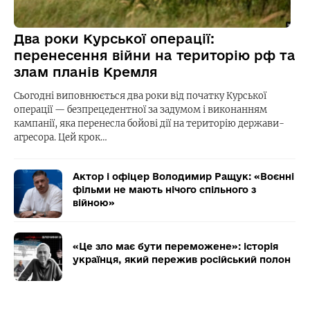
Два роки Курської операції:
перенесення війни на територію рф та
злам планів Кремля
Сьогодні виповнюється два роки від початку Курської
операції — безпрецедентної за задумом і виконанням
кампанії, яка перенесла бойові дії на територію держави-
агресора. Цей крок…
Актор і офіцер Володимир Ращук: «Воєнні
фільми не мають нічого спільного з
війною»
«Це зло має бути переможене»: історія
українця, який пережив російський полон