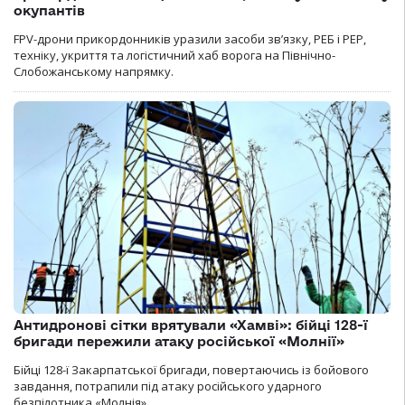
окупантів
FPV-дрони прикордонників уразили засоби зв’язку, РЕБ і РЕР,
техніку, укриття та логістичний хаб ворога на Північно-
Слобожанському напрямку.
Антидронові сітки врятували «Хамві»: бійці 128-ї
бригади пережили атаку російської «Молнії»
Бійці 128-ї Закарпатської бригади, повертаючись із бойового
завдання, потрапили під атаку російського ударного
безпілотника «Молнія».