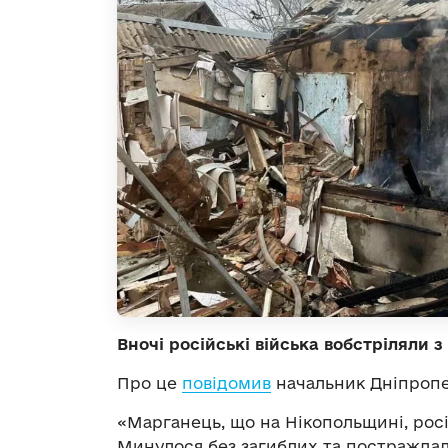
Вночі російські війська вобстріляли 
Про це
повідомив
начальник Дніпропе
«Марганець, що на Нікопольщині, росій
Минулося без загиблих та постраждали