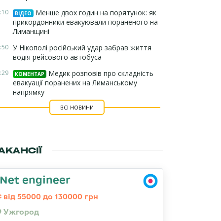
:10
Менше двох годин на порятунок: як
ВІДЕО
прикордонники евакуювали пораненого на
Лиманщині
:50
У Нікополі російський удар забрав життя
водія рейсового автобуса
:29
Медик розповів про складність
КОМЕНТАР
евакуації поранених на Лиманському
напрямку
ВСІ НОВИНИ
АКАНСІЇ
.Net engineer
від 55000 до 130000 грн
Ужгород