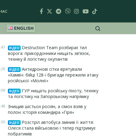
НАС
ENGLISH
:47
Destruction Team розбирає тил
ВІДЕО
ворога: прикордонники нищать зв’язок,
техніку й логістику окупантів
:26
Антидронові сітки врятували
ВІДЕО
«Хамві»: бійці 128-ї бригади пережили атаку
російської «Молнії»
:09
ГУР нищать російську піхоту, техніку
ВІДЕО
та логістику на Запорізькому напрямку
:48
Знищив шістьох росіян, а сімох взяв у
полон: історія командира «Гіря»
:30
Розстріл автобуса змінив її життя:
ВІДЕО
Олеся стала військовою і тепер підтримує
побратимів