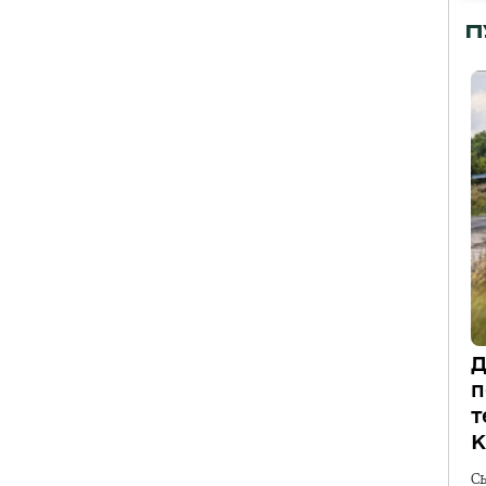
П
Д
п
т
К
С