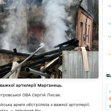
15
14
14
В
з важкої артилерії Марганець.
тровської ОВА Сергій Лисак.
ська армія обстріляла з важкої артилерії.
х», — зазначив він.