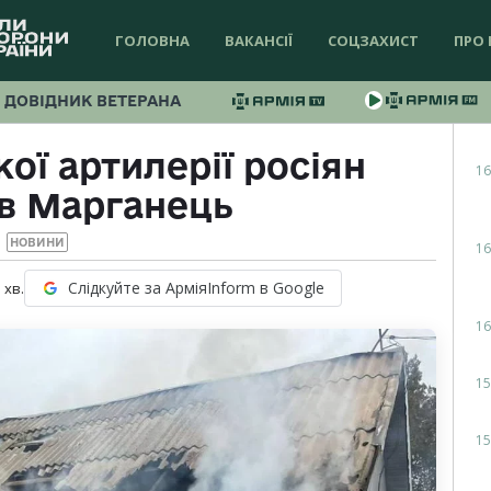
ГОЛОВНА
ВАКАНСІЇ
СОЦЗАХИСТ
ПРО 
ДОВІДНИК ВЕТЕРАНА
ої артилерії росіян
16
в Марганець
НОВИНИ
16
Слідкуйте за АрміяInform в Google
1
хв.
16
15
15