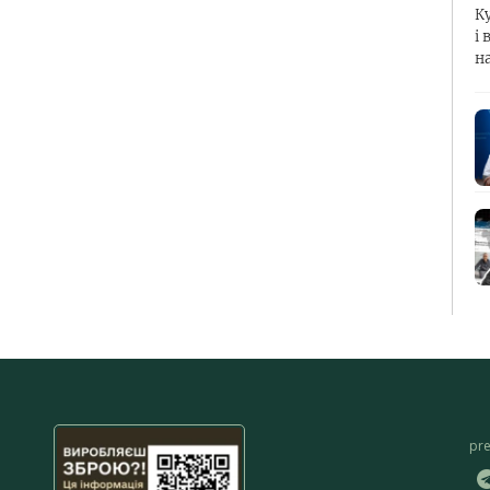
К
і 
н
pr