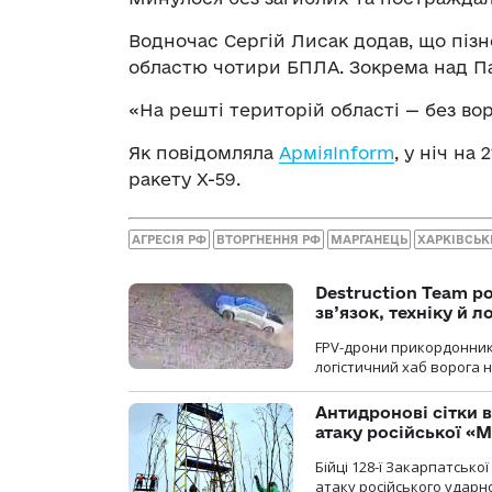
Водночас Сергій Лисак додав, що пізн
областю чотири БПЛА. Зокрема над П
«На решті територій області — без вор
Як повідомляла
АрміяInform
, у ніч на
ракету Х-59.
АГРЕСІЯ РФ
ВТОРГНЕННЯ РФ
МАРГАНЕЦЬ
ХАРКІВСЬК
Destruction Team р
зв’язок, техніку й л
FPV-дрони прикордонників
логістичний хаб ворога 
Антидронові сітки в
атаку російської «М
Бійці 128-ї Закарпатсько
атаку російського ударн