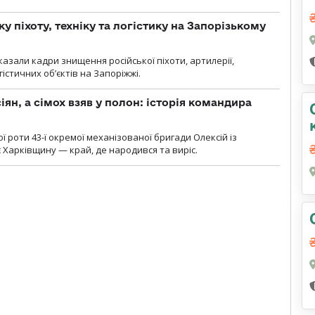
у піхоту, техніку та логістику на Запорізькому
азали кадри знищення російської піхоти, артилерії,
гістичних об’єктів на Запоріжжі.
ян, а сімох взяв у полон: історія командира
ї роти 43-ї окремої механізованої бригади Олексій із
 Харківщину — край, де народився та виріс.