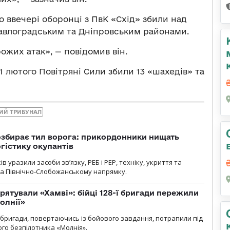
о ввечері оборонці з ПвК «Схід» збили над
авлоградським та Дніпровським районами.
ожих атак», — повідомив він.
 21 лютого Повітряні Сили збили 13 «шахедів» та
ИЙ ТРИБУНАЛ
озбирає тил ворога: прикордонники нищать
огістику окупантів
 уразили засоби зв’язку, РЕБ і РЕР, техніку, укриття та
на Північно-Слобожанському напрямку.
рятували «Хамві»: бійці 128-ї бригади пережили
олнії»
ї бригади, повертаючись із бойового завдання, потрапили під
ого безпілотника «Молнія».