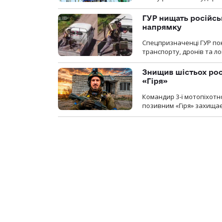
ГУР нищать російськ
напрямку
Спецпризначенці ГУР пок
транспорту, дронів та ло
Знищив шістьох росі
«Гіря»
Командир 3-ї мотопіхотно
позивним «Гіря» захищає