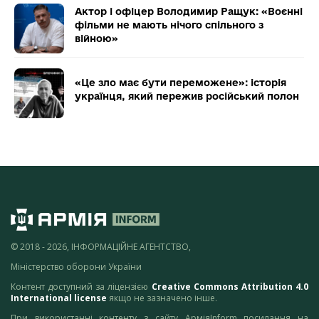
Актор і офіцер Володимир Ращук: «Воєнні
фільми не мають нічого спільного з
війною»
«Це зло має бути переможене»: історія
українця, який пережив російський полон
© 2018 - 2026, ІНФОРМАЦІЙНЕ АГЕНТСТВО,
Міністерство оборони України
Контент доступний за ліцензією
Creative Commons Attribution 4.0
International license
якщо не зазначено інше.
При використанні контенту з сайту АрміяInform посилання на