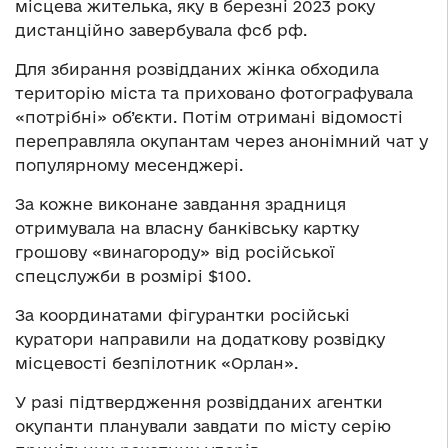
місцева жителька, яку в березні 2023 року
дистанційно завербувала фсб рф.
Для збирання розвідданих жінка обходила
територію міста та приховано фотографувала
«потрібні» об’єкти. Потім отримані відомості
переправляла окупантам через анонімний чат у
популярному месенджері.
За кожне виконане завдання зрадниця
отримувала на власну банківську картку
грошову «винагороду» від російської
спецслужби в розмірі $100.
За координатами фігурантки російські
куратори направили на додаткову розвідку
місцевості безпілотник «Орлан».
У разі підтвердження розвідданих агентки
окупанти планували завдати по місту серію