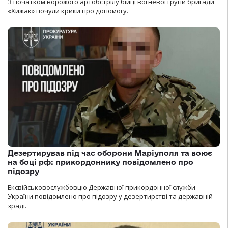
З початком ворожого артобстрілу бійці вогневої групи бригади
«Хижак» почули крики про допомогу.
Дезертирував під час оборони Маріуполя та воює
на боці рф: прикордоннику повідомлено про
підозру
Ексвійськовослужбовцю Державної прикордонної служби
України повідомлено про підозру у дезертирстві та державній
зраді.