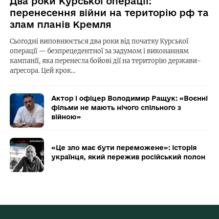
Два роки Курської операції:
перенесення війни на територію рф та
злам планів Кремля
Сьогодні виповнюється два роки від початку Курської
операції — безпрецедентної за задумом і виконанням
кампанії, яка перенесла бойові дії на територію держави-
агресора. Цей крок…
Актор і офіцер Володимир Ращук: «Воєнні
фільми не мають нічого спільного з
війною»
«Це зло має бути переможене»: історія
українця, який пережив російський полон