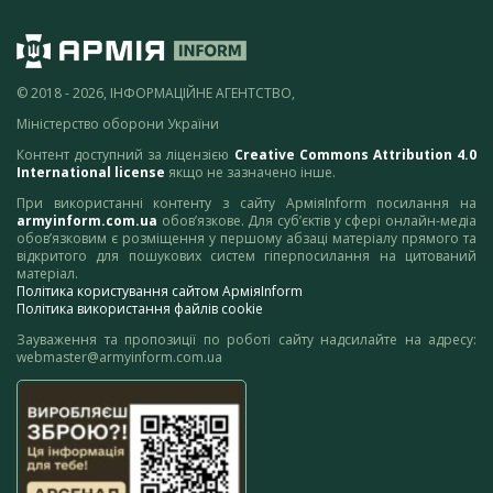
© 2018 - 2026, ІНФОРМАЦІЙНЕ АГЕНТСТВО,
Міністерство оборони України
Контент доступний за ліцензією
Creative Commons Attribution 4.0
International license
якщо не зазначено інше.
При використанні контенту з сайту АрміяInform посилання на
armyinform.com.ua
обов’язкове. Для суб’єктів у сфері онлайн-медіа
обов’язковим є розміщення у першому абзаці матеріалу прямого та
відкритого для пошукових систем гіперпосилання на цитований
матеріал.
Політика користування сайтом АрміяInform
Політика використання файлів cookie
Зауваження та пропозиції по роботі сайту надсилайте на адресу:
webmaster@armyinform.com.ua