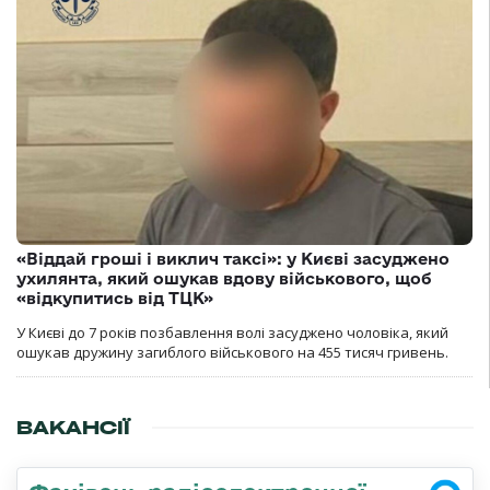
«Віддай гроші і виклич таксі»: у Києві засуджено
ухилянта, який ошукав вдову військового, щоб
«відкупитись від ТЦК»
У Києві до 7 років позбавлення волі засуджено чоловіка, який
ошукав дружину загиблого військового на 455 тисяч гривень.
ВАКАНСІЇ