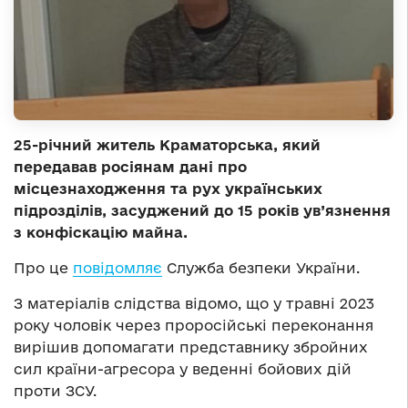
25-річний житель Краматорська, який
передавав росіянам дані про
місцезнаходження та рух українських
підрозділів, засуджений до 15 років ув’язнення
з конфіскацію майна.
Про це
повідомляє
Служба безпеки України.
З матеріалів слідства відомо, що у травні 2023
року чоловік через проросійські переконання
вирішив допомагати представнику збройних
сил країни-агресора у веденні бойових дій
проти ЗСУ.