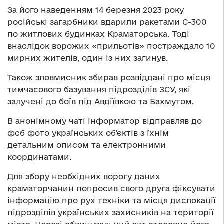
За його наведенням 14 березня 2023 року
російські загарбники вдарили ракетами С-300
по житлових будинках Краматорська. Тоді
внаслідок ворожих «прильотів» постраждало 10
мирних жителів, один із них загинув.
Також зловмисник збирав розвіддані про місця
тимчасового базування підрозділів ЗСУ, які
залучені до боїв під Авдіївкою та Бахмутом.
В анонімному чаті інформатор відправляв до
фсб фото українських об’єктів з їхнім
детальним описом та електронними
координатами.
Для збору необхідних ворогу даних
краматорчанин попросив свого друга фіксувати
інформацію про рух техніки та місця дислокації
підрозділів українських захисників на території