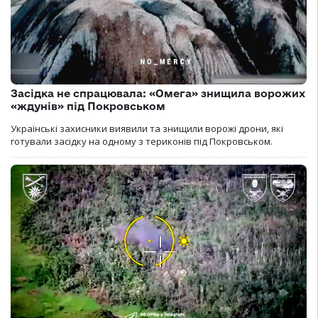
Засідка не спрацювала: «Омега» знищила ворожих
«ждунів» під Покровськом
Українські захисники виявили та знищили ворожі дрони, які
готували засідку на одному з териконів під Покровськом.