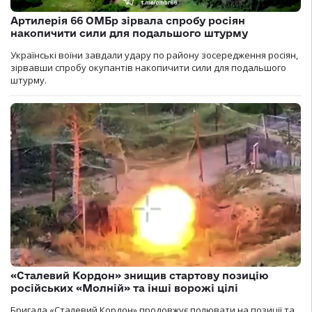
Артилерія 66 ОМБр зірвала спробу росіян
накопичити сили для подальшого штурму
Українські воїни завдали удару по району зосередження росіян,
зірвавши спробу окупантів накопичити сили для подальшого
штурму.
«Сталевий Кордон» знищив стартову позицію
російських «Молній» та інші ворожі цілі
Бригада «Сталевий Кордон» продовжує полювати на позиції та