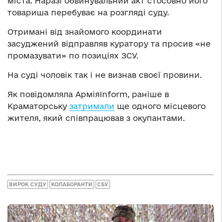
міста. Наразі обвинувальний акт стосовно його
товариша перебуває на розгляді суду.
Отримані від знайомого координати
засуджений відправляв куратору та просив «не
промазувати» по позиціях ЗСУ.
На суді чоловік так і не визнав своєї провини.
Як повідомляла АрміяInform, раніше в
Краматорську
затримали
ще одного місцевого
жителя, який співпрацював з окупантами.
ВИРОК СУДУ
КОЛАБОРАНТИ
СБУ