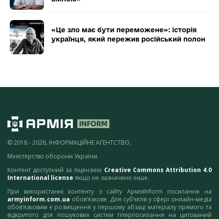
«Це зло має бути переможене»: історія
українця, який пережив російський полон
© 2018 - 2026, ІНФОРМАЦІЙНЕ АГЕНТСТВО,
Міністерство оборони України
Контент доступний за ліцензією
Creative Commons Attribution 4.0
International license
якщо не зазначено інше.
При використанні контенту з сайту АрміяInform посилання на
armyinform.com.ua
обов’язкове. Для суб’єктів у сфері онлайн-медіа
обов’язковим є розміщення у першому абзаці матеріалу прямого та
відкритого для пошукових систем гіперпосилання на цитований