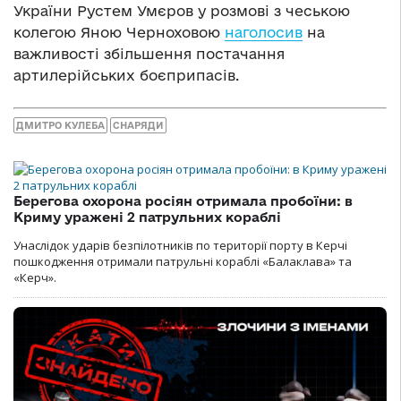
України Рустем Умєров у розмові з чеською
колегою Яною Черноховою
наголосив
на
важливості збільшення постачання
артилерійських боєприпасів.
ДМИТРО КУЛЕБА
СНАРЯДИ
Берегова охорона росіян отримала пробоїни: в
Криму уражені 2 патрульних кораблі
Унаслідок ударів безпілотників по території порту в Керчі
пошкодження отримали патрульні кораблі «Балаклава» та
«Керч».