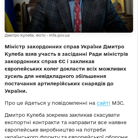
Дмитро Кулеба. Фото - mfa.gov.ua
Міністр закордонних справ України Дмитро
Кулеба взяв участь в засіданні Ради міністрів
закордонних справ ЄС і закликав
європейських колег докласти всіх можливих
зусиль для невідкладного збільшення
постачання артилерійських снарядів до
України.
Про це йдеться у повідомленні на
сайті
МЗС.
Дмитро Кулеба зокрема закликав скасувати
експортні контракти та направити все наявне
європейське виробництво на потреби
українського фронту та європейської оборони.