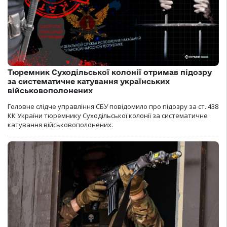
Тюремник Суходільської колонії отримав підозру
за систематичне катування українських
військовополонених
Головне слідче управління СБУ повідомило про підозру за ст. 438
КК України тюремнику Суходільської колонії за систематичне
катування військовополонених.