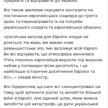
придбати та відправити до України.
Він також закликав скасувати контракти на
постачання європейських снарядів до третіх
країн та перенаправити їх на потреби
українського солдата та європейської оборони.
«російська загроза для Європи нікуди не
дінеться. На жаль, ми маємо нове
реваншистське зло, яке загрожує всій Європі.
Ви всі відчуваєте, що атмосфера змінилася.
П’ять поколінь європейців виросли під мирним
небом у попередні вісім десятиліть, і це
найбільше історичне досягнення Європи та
ЄС», — сказав міністр.
Він підкреслив, що нині всі сконцентровані на
тому, щоб зупинити росію та запобігти більшій
війні в Європі. Але єдиний шлях, яким можна
запобігти цій катастрофі, це дати українській