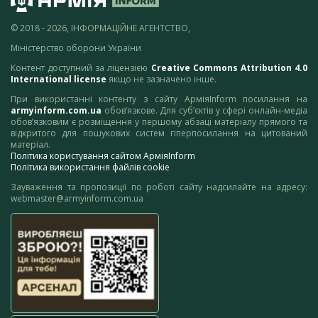
© 2018 - 2026, ІНФОРМАЦІЙНЕ АГЕНТСТВО,
Міністерство оборони України
Контент доступний за ліцензією
Creative Commons Attribution 4.0
International license
якщо не зазначено інше.
При використанні контенту з сайту АрміяInform посилання на
armyinform.com.ua
обов’язкове. Для суб’єктів у сфері онлайн-медіа
обов’язковим є розміщення у першому абзаці матеріалу прямого та
відкритого для пошукових систем гіперпосилання на цитований
матеріал.
Політика користування сайтом АрміяInform
Політика використання файлів cookie
Зауваження та пропозиції по роботі сайту надсилайте на адресу:
webmaster@armyinform.com.ua