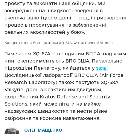
проєкту та виконати наші обіцянки. Ми
зосереджені на швидкості введення в
експлуатацію (цієї моделі, — ред.) прискоренні
процесів проєктування та забезпеченні
реальних можливостей у бою».
Концепт стелс-безпілотника XQ-67A. Фото: General Atomics
Тим часом XQ-67A — не єдиний БПЛА, над яким
нині експериментують ВПС США. Паралельно
підрозділи Пентагону, як йдеться у
заяві
Дослідницької лабораторії ВПС США (Air Force
Research Laboratory) також тестують XQ-58A
Valkyrie, дрон з реактивним двигуном,
розроблений Kratos Defense and Security
Solutions, який може літати на майже
надзвукових швидкостях та нести різне
озброєння та корисне навантаження.
ОЛЕГ МАЩЕНКО