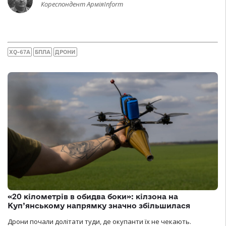
Кореспондент АрміяInform
XQ-67A
БПЛА
ДРОНИ
«20 кілометрів в обидва боки»: кілзона на
Куп’янському напрямку значно збільшилася
Дрони почали долітати туди, де окупанти їх не чекають.