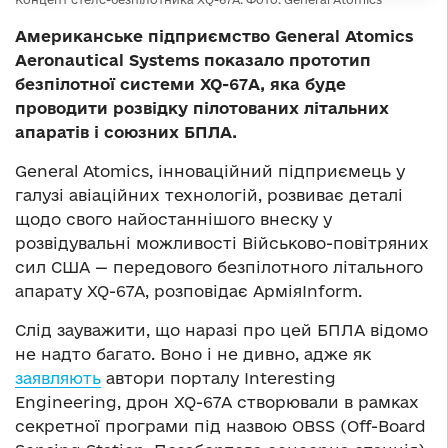
Американське підприємство General Atomics
Aeronautical Systems показало прототип
безпілотної системи XQ-67A, яка буде
проводити розвідку пілотованих літальних
апаратів і союзних БПЛА.
General Atomics, інноваційний підприємець у
галузі авіаційних технологій, розвиває деталі
щодо свого найостаннішого внеску у
розвідувальні можливості Військово-повітряних
сил США — передового безпілотного літального
апарату XQ-67A, розповідає АрміяInform.
Слід зауважити, що наразі про цей БПЛА відомо
не надто багато. Воно і не дивно, адже як
заявляють
автори порталу Interesting
Engineering, дрон XQ-67A створювали в рамках
секретної програми під назвою OBSS (Off-Board