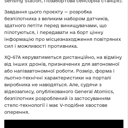
Sensing Station, Позабортова сенсорна станція).
Завдання цього проєкту — розробка
безпілотника з великим набором датчиків,
здатного летіти перед винищувачами, що
пілотуються, і передавати на борт цінну
інформацію про місцезнаходження повітряних
сил і можливості противника.
XQ-67A керуватиметься дистанційно, на відміну
від інших дронів, призначених для автономної
або напівавтономної роботи. Розмір, форма і
льотно-технічні характеристики на порталі
виробника не наводяться. Але, судячи з
відеозапису, опублікованого General Atomics,
безпілотник розроблений із застосуванням
стелс-технології і має V-подібне хвостове
оперення.