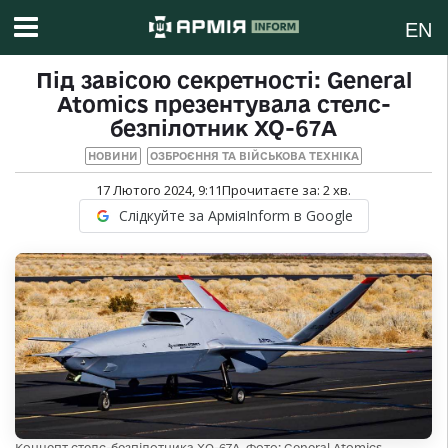
EN
Під завісою секретності: General
Atomics презентувала стелс-
безпілотник XQ-67A
НОВИНИ
ОЗБРОЄННЯ ТА ВІЙСЬКОВА ТЕХНІКА
17 Лютого 2024, 9:11
Прочитаєте за:
2
хв.
Слідкуйте за АрміяInform в Google
Концепт стелс-безпілотника XQ-67A. Фото: General Atomics