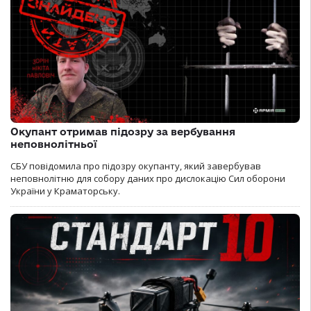
Окупант отримав підозру за вербування
неповнолітньої
СБУ повідомила про підозру окупанту, який завербував
неповнолітню для собору даних про дислокацію Сил оборони
України у Краматорську.