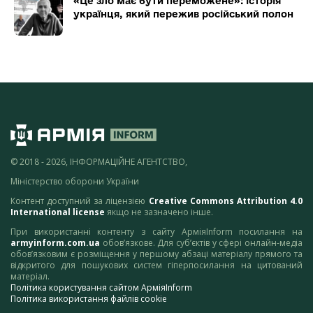
«Це зло має бути переможене»: історія
українця, який пережив російський полон
© 2018 - 2026, ІНФОРМАЦІЙНЕ АГЕНТСТВО,
Міністерство оборони України
Контент доступний за ліцензією
Creative Commons Attribution 4.0
International license
якщо не зазначено інше.
При використанні контенту з сайту АрміяInform посилання на
armyinform.com.ua
обов’язкове. Для суб’єктів у сфері онлайн-медіа
обов’язковим є розміщення у першому абзаці матеріалу прямого та
відкритого для пошукових систем гіперпосилання на цитований
матеріал.
Політика користування сайтом АрміяInform
Політика використання файлів cookie