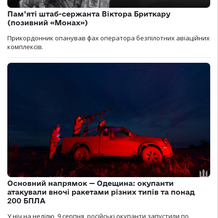
Пам’яті штаб-сержанта Віктора Бриткару
(позивний «Монах»)
Прикордонник опанував фах оператора безпілотних авіаційних
комплексів.
Основний напрямок — Одещина: окупанти
атакували вночі ракетами різних типів та понад
200 БПЛА
У ніч на неділю, 9 серпня, російські окупанти запустили по