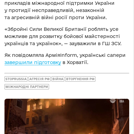
прикладів міжнародної підтримки України
у протидії несправедливій, незаконній
та агресивній війні росії проти України.
«Збройні Сили Великої Британії роблять усе
можливе для розвитку бойової майстерності
українців та українок», — зауважили в ГШ ЗСУ.
Як повідомляла АрміяInform, українські сапери
завершили підготовку
в Хорватії.
STOPRUSSIA
АГРЕСІЯ РФ
ВІЙНА
ВТОРГНЕННЯ РФ
МІЖНАРОДНІ ПАРТНЕРИ