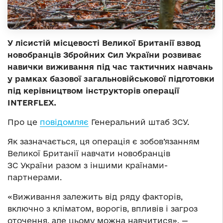
У лісистій місцевості Великої Британії взвод
новобранців Збройних Сил України розвиває
навички виживання під час тактичних навчань
у рамках базової загальновійськової підготовки
під керівництвом інструкторів операції
INTERFLEX.
Про це
повідомляє
Генеральний штаб ЗСУ.
Як зазначається, ця операція є зобов’язанням
Великої Британії навчати новобранців
ЗС України разом з іншими країнами-
партнерами.
«Виживання залежить від ряду факторів,
включно з кліматом, ворогів, впливів і загроз
оточення, але цьому можна навчитися», —