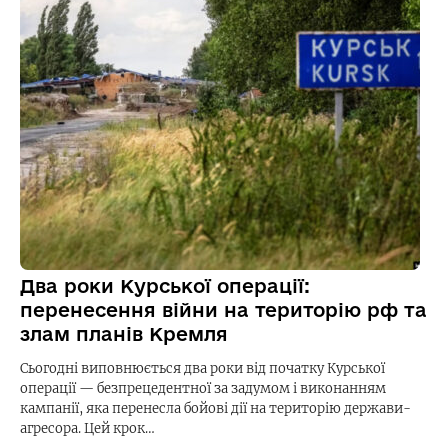
Два роки Курської операції:
перенесення війни на територію рф та
злам планів Кремля
Сьогодні виповнюється два роки від початку Курської
операції — безпрецедентної за задумом і виконанням
кампанії, яка перенесла бойові дії на територію держави-
агресора. Цей крок…