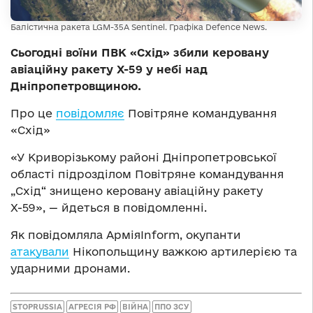
Балістична ракета LGM-35A Sentinel. Графіка Defence News.
Сьогодні воїни ПВК «Схід» збили керовану
авіаційну ракету Х-59 у небі над
Дніпропетровщиною.
Про це
повідомляє
Повітряне командування
«Схід»
«У Криворізькому районі Дніпропетровської
області підрозділом Повітряне командування
„Схід“ знищено керовану авіаційну ракету
Х-59», — йдеться в повідомленні.
Як повідомляла АрміяInform, окупанти
атакували
Нікопольщину важкою артилерією та
ударними дронами.
STOPRUSSIA
АГРЕСІЯ РФ
ВІЙНА
ППО ЗСУ