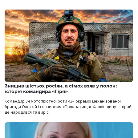
Знищив шістьох росіян, а сімох взяв у полон:
історія командира «Гіря»
Командир 3-ї мотопіхотної роти 43-ї окремої механізованої
бригади Олексій із позивним «Гіря» захищає Харківщину — край,
де народився та виріс.