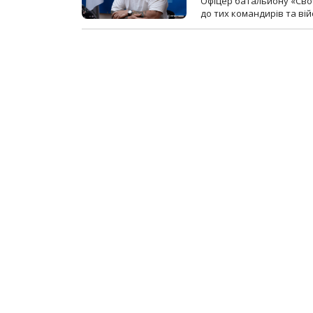
Офіцер батальйону «Сво
до тих командирів та вій