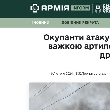
#НОВИНИ
ДОВІДНИК РЕКРУТА
Окупанти атак
важкою артил
д
16 Лютого 2024, 18:52
Прочитаєте за:
< 