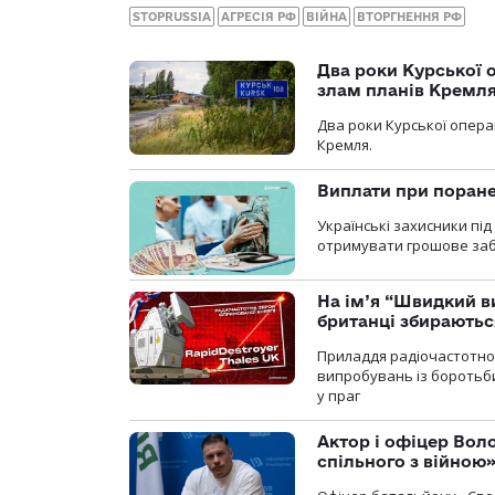
STOPRUSSIA
АГРЕСІЯ РФ
ВІЙНА
ВТОРГНЕННЯ РФ
Два роки Курської о
злам планів Кремл
Два роки Курської опера
Кремля.
Виплати при поране
Українські захисники пі
отримувати грошове заб
На ім’я “Швидкий в
британці збираютьс
Приладдя радіочастотної 
випробувань із боротьби
у праг
Актор і офіцер Вол
спільного з війною