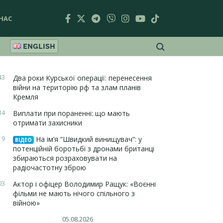
НАС
ENGLISH
43
Два роки Курської операції: перенесення
війни на територію рф та злам планів
Кремля
34
Виплати при пораненні: що мають
отримати захисники
19
На ім’я “Швидкий винищувач”: у
ВІДЕО
потенційній боротьбі з дронами британці
збираються розраховувати на
радіочастотну зброю
03
Актор і офіцер Володимир Ращук: «Воєнні
фільми не мають нічого спільного з
війною»
05.08.2026