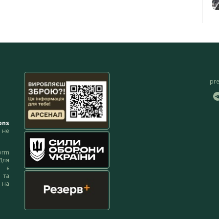
pr
ons
не
orm
Для
м є
 та
 на