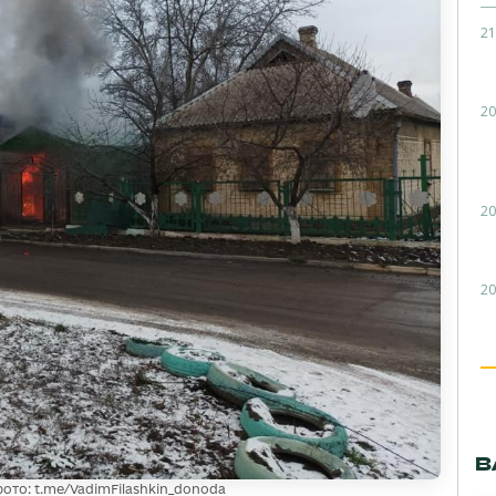
21
20
20
20
В
ото: t.me/VadimFilashkin_donoda