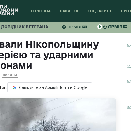
ГОЛОВНА
ВАКАНСІЇ
СОЦЗАХИСТ
ПРО 
ДОВІДНИК ВЕТЕРАНА
ували Нікопольщину
6:
ерією та ударними
ронами
6:
НОВИНИ
6:
Слідкуйте за АрміяInform в Google
1
хв.
6: