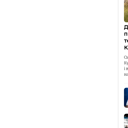
Д
п
т
К
С
К
і 
н