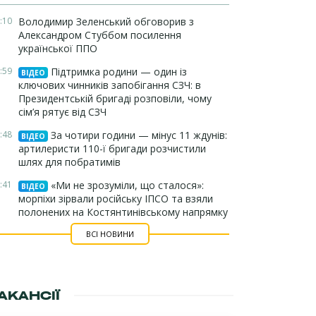
:10
Володимир Зеленський обговорив з
Александром Стуббом посилення
української ППО
:59
Підтримка родини — один із
ВІДЕО
ключових чинників запобігання СЗЧ: в
Президентській бригаді розповіли, чому
сім’я рятує від СЗЧ
:48
За чотири години — мінус 11 ждунів:
ВІДЕО
артилеристи 110-ї бригади розчистили
шлях для побратимів
:41
«Ми не зрозуміли, що сталося»:
ВІДЕО
морпіхи зірвали російську ІПСО та взяли
полонених на Костянтинівському напрямку
ВСІ НОВИНИ
АКАНСІЇ