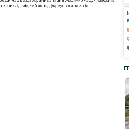
бода» Нацгвардії України капітан Володимир Ращук належить
ськових лідерів, чий досвід формувався вже в бою.
П