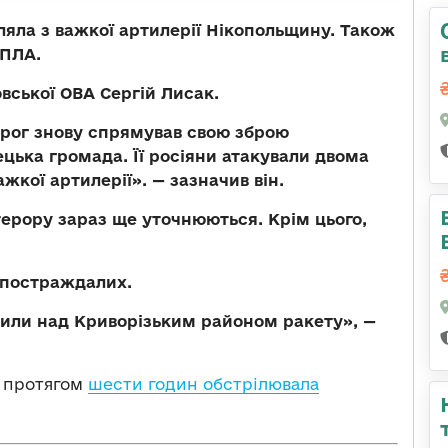
ляла з важкої артилерії Нікопольщину. Також
БПЛА.
вської ОВА Сергій Лисак.
ворог знову спрямував свою зброю
цька громада. Її росіяни атакували двома
жкої артилерії». — зазначив він.
терору зараз ще уточнюються. Крім цього,
 постраждалих.
били над Криворізьким районом ракету», —
ф протягом
шести годин обстрілювала