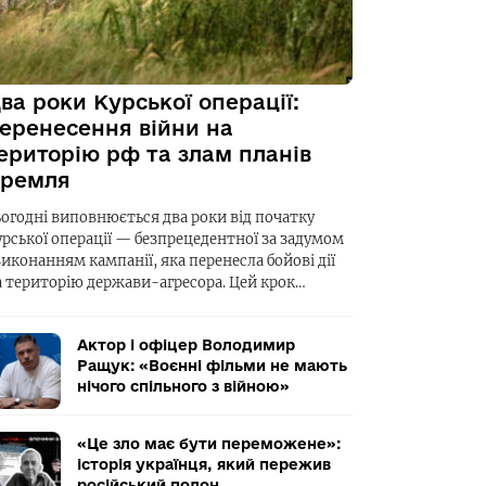
ва роки Курської операції:
еренесення війни на
ериторію рф та злам планів
ремля
ьогодні виповнюється два роки від початку
урської операції — безпрецедентної за задумом
виконанням кампанії, яка перенесла бойові дії
а територію держави-агресора. Цей крок…
Актор і офіцер Володимир
Ращук: «Воєнні фільми не мають
нічого спільного з війною»
«Це зло має бути переможене»:
історія українця, який пережив
російський полон