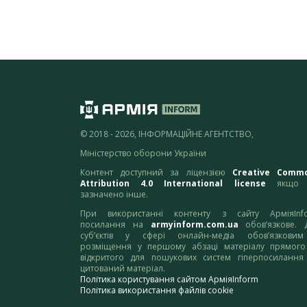
© 2018 - 2026, ІНФОРМАЦІЙНЕ АГЕНТСТВО,
Міністерство оборони України
Контент доступний за ліцензією
Creative Comm
Attribution 4.0 International license
якщо 
зазначено інше.
При використанні контенту з сайту АрміяInf
посилання на
armyinform.com.ua
обов’язкове. 
суб’єктів у сфері онлайн-медіа обов’язкови
розміщення у першому абзаці матеріалу прямого
відкритого для пошукових систем гіперпосилання
цитований матеріал.
Політика користування сайтом АрміяInform
Політика використання файлів cookie