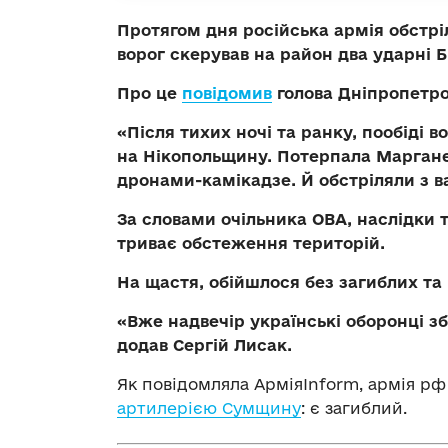
Протягом дня російська армія обстрі
ворог скерував на район два ударні 
Про це
повідомив
голова Дніпропетро
«Після тихих ночі та ранку, пообіді 
на Нікопольщину. Потерпала Маргане
дронами-камікадзе. Й обстріляли з ва
За словами очільника ОВА, наслідки 
триває обстеження територій.
На щастя, обійшлося без загиблих та
«Вже надвечір українські оборонці з
додав Сергій Лисак.
Як повідомляла АрміяInform, армія р
артилерією Сумщину
: є загиблий.