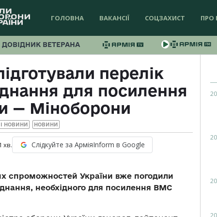
ГОЛОВНА
ВАКАНСІЇ
СОЦЗАХИСТ
ПРО 
ДОВІДНИК ВЕТЕРАНА
ідготували перелік
аднання для посилення
20
и — Міноборони
І НОВИНИ
НОВИНИ
20
Слідкуйте за АрміяInform в Google
1
хв.
ких спроможностей України вже погодили
20
аднання, необхідного для посилення ВМС
20