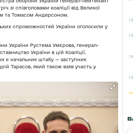
істра оборони України генерал-лейтенант
річ зі співголовами коаліції від Великої
сом та Томасом Андерсоном.
19
ських спроможностей України оголосили у
19
они України Рустема Умєрова, генерал-
тавництво України в цій Коаліції.
19
їни є начальник штабу — заступник
ій Тарасов, який також взяв участь у
19
В