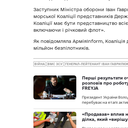
Заступник Міністра оборони Іван Гав
морської Коаліції представників Держ
Коаліції має бути представництво всі
включаючи і річковий флот».
Як повідомляла АрміяInform, Коаліція
мільйон безпілотників.
ВІЙНА
ВМС ЗСУ
ГЕНЕРАЛ-ЛЕЙТЕНАНТ ІВАН ГАВРИЛЮ
Перші результати о
розповів про робот
FREYJA
Президент України Воло
перебуває на етапі актив
«Продавав» вплив н
ділка, який «виріш