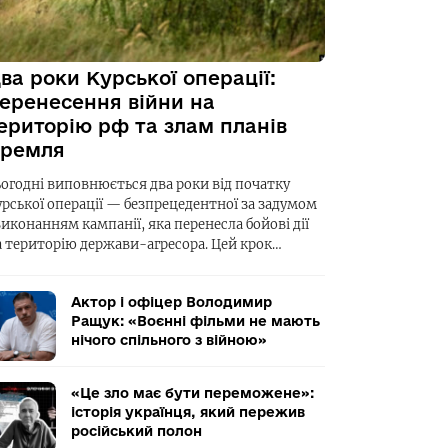
ва роки Курської операції:
еренесення війни на
ериторію рф та злам планів
ремля
ьогодні виповнюється два роки від початку
урської операції — безпрецедентної за задумом
виконанням кампанії, яка перенесла бойові дії
а територію держави-агресора. Цей крок…
Актор і офіцер Володимир
Ращук: «Воєнні фільми не мають
нічого спільного з війною»
«Це зло має бути переможене»:
історія українця, який пережив
російський полон