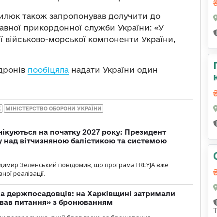
рилюк також запропонував долучити до
авної прикордонної служби України: «У
єї військово-морської компоненти України,
 дронів
пообіцяла
надати України один
К
МІНІСТЕРСТВО ОБОРОНИ УКРАЇНИ
чікуються на початку 2027 року: Президент
у над вітчизняною балістикою та системою
димир Зеленський повідомив, що програма FREYJA вже
ної реалізації.
а держпосадовців: на Харківщині затримали
ував питання» з бронюванням