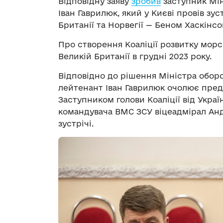
Відповідну заяву
зробив
заступник Мін
Іван Гаврилюк, який у Києві провів зуст
Британії та Норвегії — Беном Хаскін
Про створення Коаліції розвитку мор
Великій Британії в грудні 2023 року.
Відповідно до рішення Міністра обор
лейтенант Іван Гаврилюк очолює предс
Заступником голови Коаліції від Укра
командувача ВМС ЗСУ віцеадмірал Андр
зустрічі.