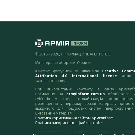
© 2018 - 2026, ІНФОРМАЦІЙНЕ АГЕНТСТВО,
Міністерство оборони України
Контент доступний за ліцензією
Creative Comm
Attribution 4.0 International license
якщо 
зазначено інше.
При використанні контенту з сайту АрміяInf
посилання на
armyinform.com.ua
обов’язкове. 
суб’єктів у сфері онлайн-медіа обов’язкови
розміщення у першому абзаці матеріалу прямого
відкритого для пошукових систем гіперпосилання
цитований матеріал.
Політика користування сайтом АрміяInform
Політика використання файлів cookie
Зауваження та пропозиції по роботі сайту надсилайте