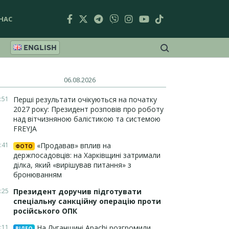
НАС
ENGLISH
06.08.2026
:51
Перші результати очікуються на початку
2027 року: Президент розповів про роботу
над вітчизняною балістикою та системою
FREYJA
:41
«Продавав» вплив на
ФОТО
держпосадовців: на Харківщині затримали
ділка, який «вирішував питання» з
бронюванням
:25
Президент доручив підготувати
спеціальну санкційну операцію проти
російського ОПК
:11
На Луганщині Apachi розгромили
ВІДЕО