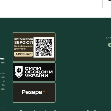
pr
ons
не
orm
Для
м є
 та
 на
 на