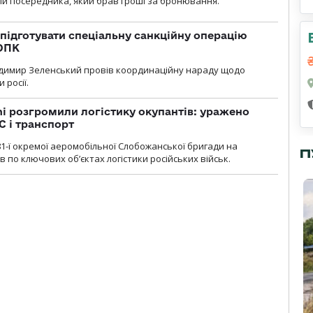
и посередника, який брав гроші за бронювання.
підготувати спеціальну санкційну операцію
 ОПК
димир Зеленський провів координаційну нараду щодо
 росії.
i розгромили логістику окупантів: уражено
С і транспорт
1-ї окремої аеромобільної Слобожанської бригади на
П
 по ключових об’єктах логістики російських військ.