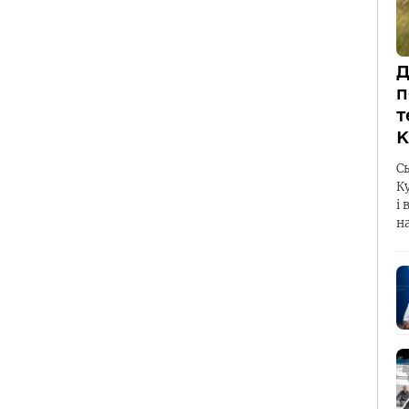
Д
п
т
К
С
К
і 
н