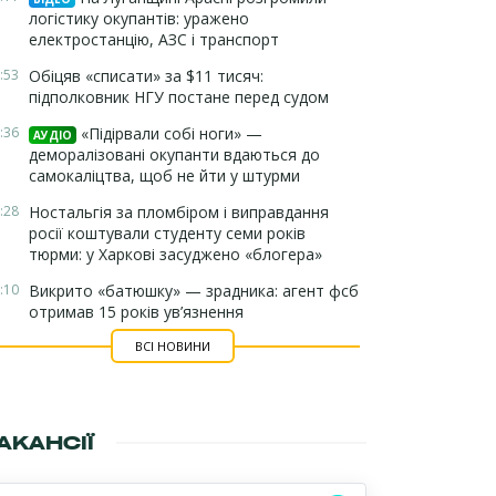
логістику окупантів: уражено
електростанцію, АЗС і транспорт
:53
Обіцяв «списати» за $11 тисяч:
підполковник НГУ постане перед судом
:36
«Підірвали собі ноги» —
АУДІО
деморалізовані окупанти вдаються до
самокаліцтва, щоб не йти у штурми
:28
Ностальгія за пломбіром і виправдання
росії коштували студенту семи років
тюрми: у Харкові засуджено «блогера»
:10
Викрито «батюшку» — зрадника: агент фсб
отримав 15 років ув’язнення
ВСІ НОВИНИ
АКАНСІЇ