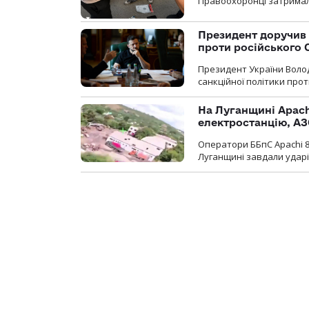
Правоохоронці затримал
Президент доручив 
проти російського
Президент України Воло
санкційної політики проти
На Луганщині Apach
електростанцію, АЗ
Оператори ББпС Apachi 8
Луганщині завдали ударів