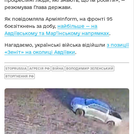
резюмував Глава держави.
Як повідомляла АрміяInform, на фронті 95
боєзіткнень за добу,
найбільше — на
Авдіївському та Мар’їнському напрямках
.
Нагадаємо, українські війська відійшли
з позиції
«Зеніт» на околиці Авдіївки
.
STOPRUSSIA
АГРЕСІЯ РФ
ВІЙНА
ВОЛОДИМИР ЗЕЛЕНСЬКИЙ
ВТОРГНЕННЯ РФ