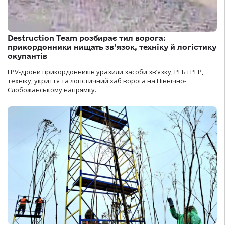
Destruction Team розбирає тил ворога:
прикордонники нищать зв’язок, техніку й логістику
окупантів
FPV-дрони прикордонників уразили засоби зв’язку, РЕБ і РЕР,
техніку, укриття та логістичний хаб ворога на Північно-
Слобожанському напрямку.