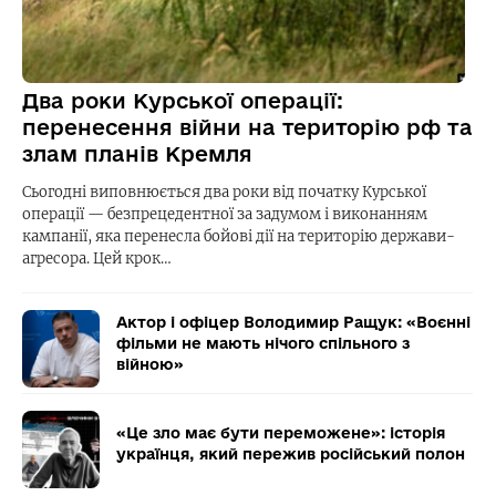
Два роки Курської операції:
перенесення війни на територію рф та
злам планів Кремля
Сьогодні виповнюється два роки від початку Курської
операції — безпрецедентної за задумом і виконанням
кампанії, яка перенесла бойові дії на територію держави-
агресора. Цей крок…
Актор і офіцер Володимир Ращук: «Воєнні
фільми не мають нічого спільного з
війною»
«Це зло має бути переможене»: історія
українця, який пережив російський полон