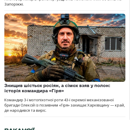
Запоріжжі.
Знищив шістьох росіян, а сімох взяв у полон:
історія командира «Гіря»
Командир 3-ї мотопіхотної роти 43-ї окремої механізованої
бригади Олексій із позивним «Гіря» захищає Харківщину — край,
де народився та виріс.