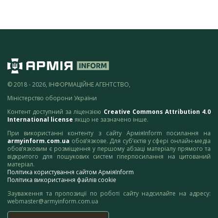
© 2018 - 2026, ІНФОРМАЦІЙНЕ АГЕНТСТВО,
Міністерство оборони України
Контент доступний за ліцензією
Creative Commons Attribution 4.0
International license
якщо не зазначено інше.
При використанні контенту з сайту АрміяInform посилання на
armyinform.com.ua
обов’язкове. Для суб’єктів у сфері онлайн-медіа
обов’язковим є розміщення у першому абзаці матеріалу прямого та
відкритого для пошукових систем гіперпосилання на цитований
матеріал.
Політика користування сайтом АрміяInform
Політика використання файлів cookie
Зауваження та пропозиції по роботі сайту надсилайте на адресу:
webmaster@armyinform.com.ua