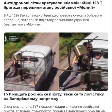
Антидронові сітки врятували «Хамві»: бійці 128-ї
бригади пережили атаку російської «Молнії»
Бійці 128-ї Закарпатської бригади, повертаючись із бойового
завдання, потрапили під атаку російського ударного
безпілотника «Молнія».
ГУР нищать російську піхоту, техніку та логістику
на Запорізькому напрямку
Спецпризначенці ГУР показали кадри знищення російської
піхоти, артилерії, транспорту, дронів та логістичних об’єктів на