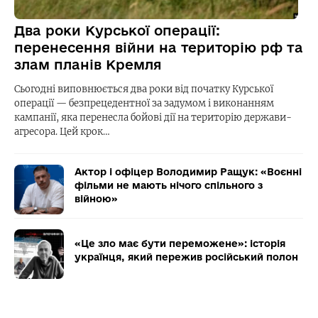
Два роки Курської операції:
перенесення війни на територію рф та
злам планів Кремля
Сьогодні виповнюється два роки від початку Курської
операції — безпрецедентної за задумом і виконанням
кампанії, яка перенесла бойові дії на територію держави-
агресора. Цей крок…
Актор і офіцер Володимир Ращук: «Воєнні
фільми не мають нічого спільного з
війною»
«Це зло має бути переможене»: історія
українця, який пережив російський полон