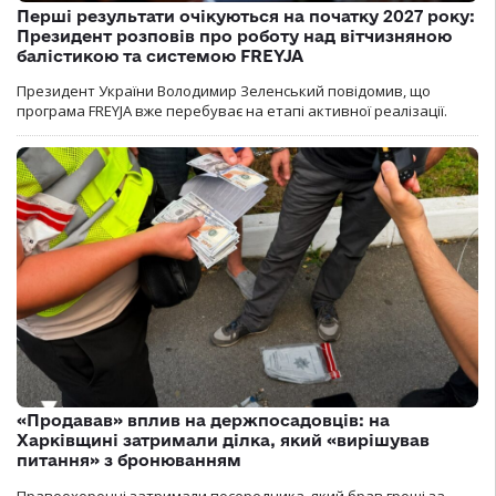
Перші результати очікуються на початку 2027 року:
Президент розповів про роботу над вітчизняною
балістикою та системою FREYJA
Президент України Володимир Зеленський повідомив, що
програма FREYJA вже перебуває на етапі активної реалізації.
«Продавав» вплив на держпосадовців: на
Харківщині затримали ділка, який «вирішував
питання» з бронюванням
Правоохоронці затримали посередника, який брав гроші за