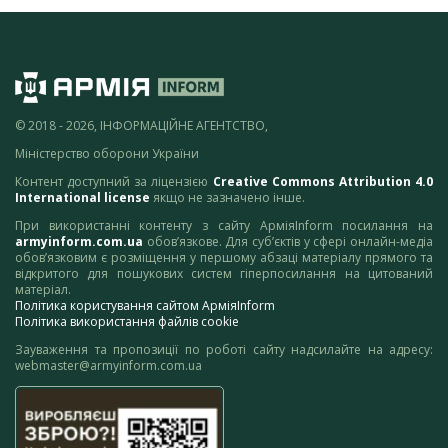
© 2018 - 2026, ІНФОРМАЦІЙНЕ АГЕНТСТВО,
Міністерство оборони України
Контент доступний за ліцензією
Creative Commons Attribution 4.0
International license
якщо не зазначено інше.
При використанні контенту з сайту АрміяInform посилання на
armyinform.com.ua
обов’язкове. Для суб’єктів у сфері онлайн-медіа
обов’язковим є розміщення у першому абзаці матеріалу прямого та
відкритого для пошукових систем гіперпосилання на цитований
матеріал.
Політика користування сайтом АрміяInform
Політика використання файлів cookie
Зауваження та пропозиції по роботі сайту надсилайте на адресу:
webmaster@armyinform.com.ua