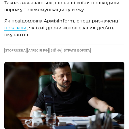
Також зазначається, що наші воїни пошкодили
ворожу телекомунікаційну вежу.
Як повідомляла АрміяInform, спецпризначенці
показали
, як їхні дрони «вполювали» дев’ять
окупантів.
STOPRUSSIA
АГРЕСІЯ РФ
ВІЙНА
ВТРАТИ ВОРОГА