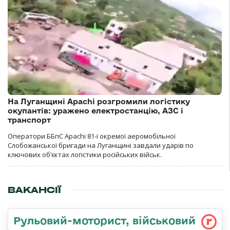
На Луганщині Apachi розгромили логістику
окупантів: уражено електростанцію, АЗС і
транспорт
Оператори ББпС Apachi 81-ї окремої аеромобільної
Слобожанської бригади на Луганщині завдали ударів по
ключових об’єктах логістики російських військ.
ВАКАНСІЇ
Рульовий-мотоpист, військовий