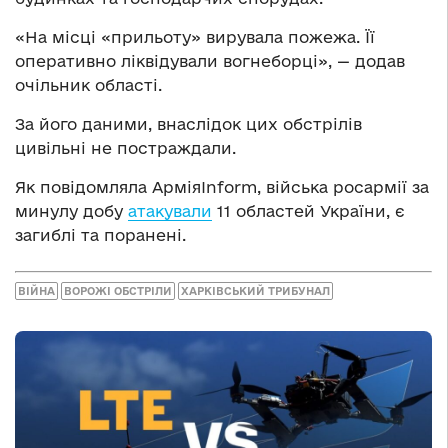
«На місці «прильоту» вирувала пожежа. Її
оперативно ліквідували вогнеборці», — додав
очільник області.
За його даними, внаслідок цих обстрілів
цивільні не постраждали.
Як повідомляла АрміяInform, війська росармії за
минулу добу
атакували
11 областей України, є
загиблі та поранені.
ВІЙНА
ВОРОЖІ ОБСТРІЛИ
ХАРКІВСЬКИЙ ТРИБУНАЛ