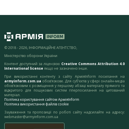
© 2018 - 2026, ІНФОРМАЦІЙНЕ АГЕНТСТВО,
Міністерство оборони України
Контент доступний за ліцензією
Creative Commons Attribution 4.0
International license
якщо не зазначено інше.
При використанні контенту з сайту АрміяInform посилання на
armyinform.com.ua
обов’язкове. Для суб’єктів у сфері онлайн-медіа
обов’язковим є розміщення у першому абзаці матеріалу прямого та
відкритого для пошукових систем гіперпосилання на цитований
матеріал.
Політика користування сайтом АрміяInform
Політика використання файлів cookie
Зауваження та пропозиції по роботі сайту надсилайте на адресу:
webmaster@armyinform.com.ua