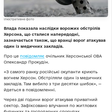
Ілюстративне фото
Влада показала наслідки ворожих обстрілів
Херсона, що сталися напередодні,
зазначається також, що вранці ворог атакував
один із медичних закладів.
Про це
повідомляє
очільник Херсонської ОВА
Олександр Прокудін.
«З самого ранку російські окупанти криють
вогнем Херсон. Обстріляли один із медичних
закладів. Там вибило з три десятки шибок», —
йдеться в повідомленні.
Через дві години ворог атакував приватний
сектор. Зафіксовано влучання по житлових
будинках та господарчих спорудах.