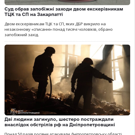
Суд обрав запобіжні заходи двом екскерівникам
ТЦК та СП на Закарпатті
Двом екскерівникам ТЦК та СП, яких ДБР викрило на
незаконному «списанні» понад тисячі чоловіків, обрано
запобіжний захід.
Дві людини загинуло, шестеро постраждали
внаслідок обстрілів рф на Дніпропетровщині
Понад 50 разів росіяни атакували Дніпропетровську області.