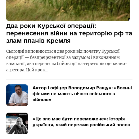
Два роки Курської операції:
перенесення війни на територію рф та
злам планів Кремля
Сьогодні виповнюється два роки від початку Курської
операції — безпрецедентної за задумом і виконанням
кампанії, яка перенесла бойові дії на територію держави-
агресора. Цей крок…
Актор і офіцер Володимир Ращук: «Воєнні
фільми не мають нічого спільного з
війною»
«Це зло має бути переможене»: історія
українця, який пережив російський полон