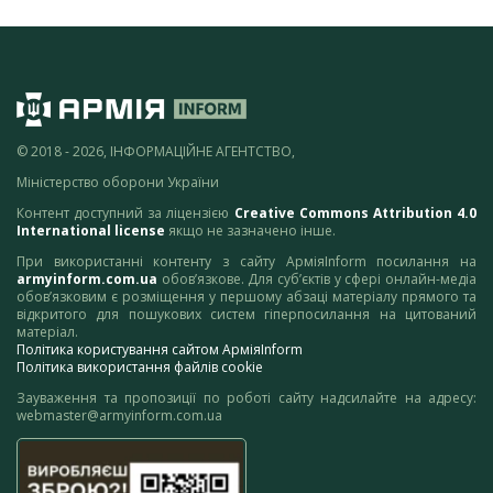
© 2018 - 2026, ІНФОРМАЦІЙНЕ АГЕНТСТВО,
Міністерство оборони України
Контент доступний за ліцензією
Creative Commons Attribution 4.0
International license
якщо не зазначено інше.
При використанні контенту з сайту АрміяInform посилання на
armyinform.com.ua
обов’язкове. Для суб’єктів у сфері онлайн-медіа
обов’язковим є розміщення у першому абзаці матеріалу прямого та
відкритого для пошукових систем гіперпосилання на цитований
матеріал.
Політика користування сайтом АрміяInform
Політика використання файлів cookie
Зауваження та пропозиції по роботі сайту надсилайте на адресу:
webmaster@armyinform.com.ua