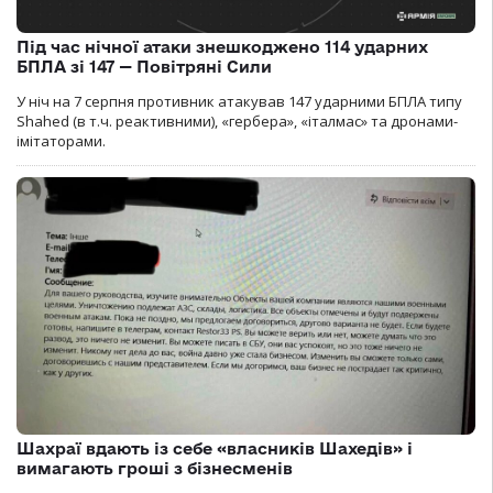
Під час нічної атаки знешкоджено 114 ударних
БПЛА зі 147 — Повітряні Сили
У ніч на 7 серпня противник атакував 147 ударними БПЛА типу
Shahed (в т.ч. реактивними), «гербера», «італмас» та дронами-
імітаторами.
Шахраї вдають із себе «власників Шахедів» і
вимагають гроші з бізнесменів