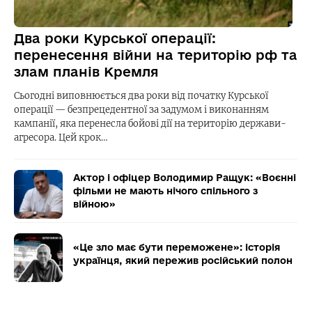
Два роки Курської операції:
перенесення війни на територію рф та
злам планів Кремля
Сьогодні виповнюється два роки від початку Курської
операції — безпрецедентної за задумом і виконанням
кампанії, яка перенесла бойові дії на територію держави-
агресора. Цей крок…
Актор і офіцер Володимир Ращук: «Воєнні
фільми не мають нічого спільного з
війною»
«Це зло має бути переможене»: історія
українця, який пережив російський полон