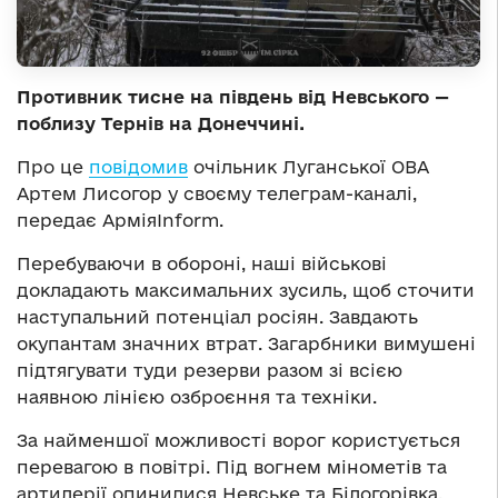
Противник тисне на південь від Невського —
поблизу Тернів на Донеччині.
Про це
повідомив
очільник Луганської ОВА
Артем Лисогор у своєму телеграм-каналі,
передає АрміяInform.
Перебуваючи в обороні, наші військові
докладають максимальних зусиль, щоб сточити
наступальний потенціал росіян. Завдають
окупантам значних втрат. Загарбники вимушені
підтягувати туди резерви разом зі всією
наявною лінією озброєння та техніки.
За найменшої можливості ворог користується
перевагою в повітрі. Під вогнем мінометів та
артилерії опинилися Невське та Білогорівка.