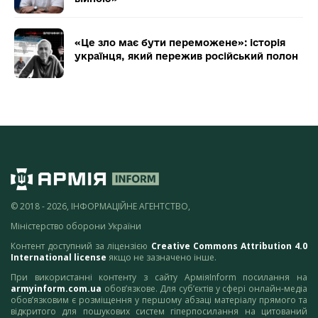
«Це зло має бути переможене»: історія
українця, який пережив російський полон
© 2018 - 2026, ІНФОРМАЦІЙНЕ АГЕНТСТВО,
Міністерство оборони України
Контент доступний за ліцензією
Creative Commons Attribution 4.0
International license
якщо не зазначено інше.
При використанні контенту з сайту АрміяInform посилання на
armyinform.com.ua
обов’язкове. Для суб’єктів у сфері онлайн-медіа
обов’язковим є розміщення у першому абзаці матеріалу прямого та
відкритого для пошукових систем гіперпосилання на цитований