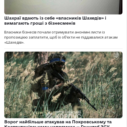
Шахраї вдають із себе «власників Шахедів» і
вимагають гроші з бізнесменів
Власники бізнесів почали отримувати анонімні листи із
пропозицією заплатити, щоб їх об’єкти не піддавалися атакам
«Шахедів».
Ворог найбільше атакував на Покровському та
Костянтинівському напрямках — Генштаб ЗСУ