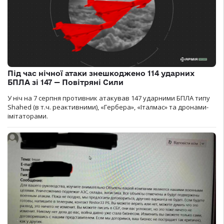
Під час нічної атаки знешкоджено 114 ударних
БПЛА зі 147 — Повітряні Сили
У ніч на 7 серпня противник атакував 147 ударними БПЛА типу
Shahed (в т.ч. реактивними), «Гербера», «Італмас» та дронами-
імітаторами.