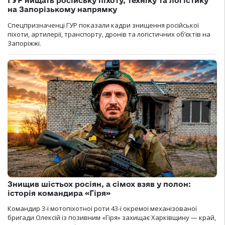
ГУР нищать російську піхоту, техніку та логістику
на Запорізькому напрямку
Спецпризначенці ГУР показали кадри знищення російської
піхоти, артилерії, транспорту, дронів та логістичних об’єктів на
Запоріжжі.
Знищив шістьох росіян, а сімох взяв у полон:
історія командира «Гіря»
Командир 3-ї мотопіхотної роти 43-ї окремої механізованої
бригади Олексій із позивним «Гіря» захищає Харківщину — край,