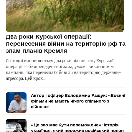
Два роки Курської операції:
перенесення війни на територію рф та
злам планів Кремля
Сьогодні виповнюється два роки від початку Курської
операції — безпрецедентної за задумом і виконанням
кампанії, яка перенесла бойові дії на територію держави-
агресора. Цей крок…
Актор і офіцер Володимир Ращук: «Воєнні
фільми не мають нічого спільного з
війною»
«Це зло має бути переможене»: історія
українця, який пережив російський полон