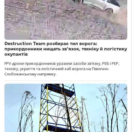
Destruction Team розбирає тил ворога:
прикордонники нищать зв’язок, техніку й логістику
окупантів
FPV-дрони прикордонників уразили засоби зв’язку, РЕБ і РЕР,
техніку, укриття та логістичний хаб ворога на Північно-
Слобожанському напрямку.