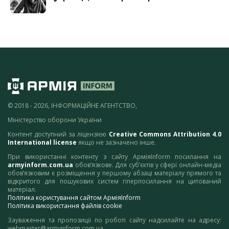
© 2018 - 2026, ІНФОРМАЦІЙНЕ АГЕНТСТВО,
Міністерство оборони України
Контент доступний за ліцензією
Creative Commons Attribution 4.0
International license
якщо не зазначено інше.
При використанні контенту з сайту АрміяInform посилання на
armyinform.com.ua
обов’язкове. Для суб’єктів у сфері онлайн-медіа
обов’язковим є розміщення у першому абзаці матеріалу прямого та
відкритого для пошукових систем гіперпосилання на цитований
матеріал.
Політика користування сайтом АрміяInform
Політика використання файлів cookie
Зауваження та пропозиції по роботі сайту надсилайте на адресу:
webmaster@armyinform.com.ua