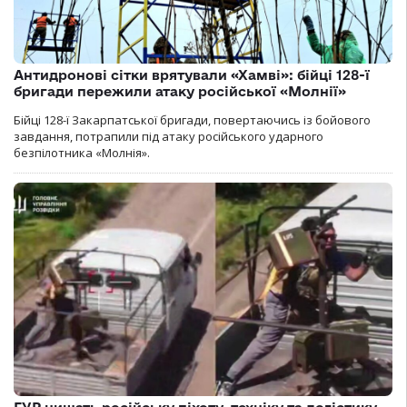
Антидронові сітки врятували «Хамві»: бійці 128-ї
бригади пережили атаку російської «Молнії»
Бійці 128-ї Закарпатської бригади, повертаючись із бойового
завдання, потрапили під атаку російського ударного
безпілотника «Молнія».