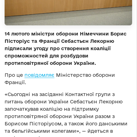
14 лютого міністри оборони Німеччини Борис
Пісторіус та Франції Себастьєн Лекорню
підписали угоду про створення коаліції
спроможностей для розбудови
протиповітряної оборони України.
Про це
повідомляє
Міністерство оборони
Франції.
«Сьогодні на засіданні Контактної групи з
питань оборони України Себастьєн Лекорню
започаткував коаліцію на підтримку
протиповітряної оборони України разом з
Борисом Пісторіусом, а також його данськими
та бельгійськими колегами», — йдеться в