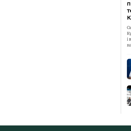
п
т
К
С
К
і 
н