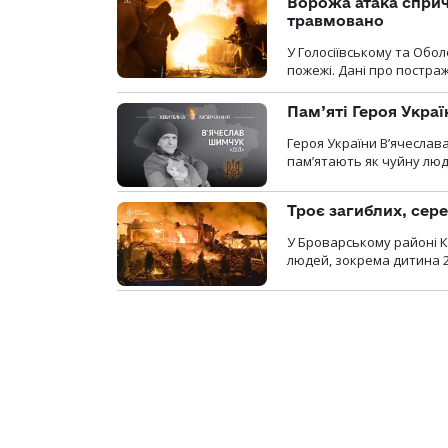
Ворожа атака сприч
травмовано
У Голосіївському та Обо
пожежі. Дані про постр
Пам’яті Героя Укра
Героя України В’ячеслав
пам’ятають як чуйну люд
Троє загиблих, сере
У Броварському районі Ки
людей, зокрема дитина 