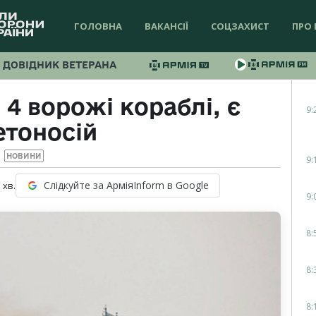
ГОЛОВНА
ВАКАНСІЇ
СОЦЗАХИСТ
ПРО 
ДОВІДНИК ВЕТЕРАНА
4 ворожі кораблі, є
9:
етоносій
НОВИНИ
9:
Слідкуйте за АрміяInform в Google
1
хв.
9:
8:
8:
8: