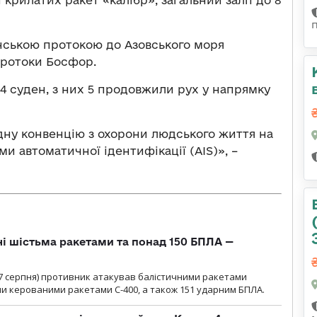
 крилатих ракет «калібр», загальний залп до 8
нською протокою до Азовського моря
протоки Босфор.
4 суден, з них 5 продовжили рух у напрямку
у конвенцію з охорони людського життя на
ми автоматичної ідентифікації (AIS)», –
чі шістьма ракетами та понад 150 БПЛА —
00 7 серпня) противник атакував балістичними ракетами
ми керованими ракетами С-400, а також 151 ударним БПЛА.