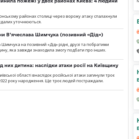
инила пожежі у двох районах Києва: 4 людини
лонському районах столиці через ворожу атаку спалахнули
аждалих уточнюються.
їни В’ячеслава Шимчука (позивний «Дід»)
а Шимчука на позивний «Дід» рідні, друзі та побратими
ину, яка завжди знаходила змогу подбати про інших.
д них дитина: наслідки атаки росії на Київщину
ївської області внаслідок російської атаки загинули троє
2022 року народження. Ще троє людей постраждали.