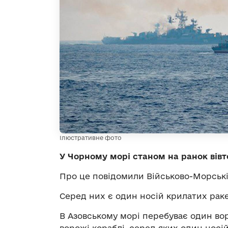
Ілюстративне фото
У Чорному морі станом на ранок вівт
Про це повідомили Військово-Морські
Серед них є один носій крилатих ракет
В Азовському морі перебуває один во