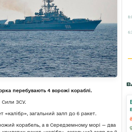
8:
6:
В
орка перебувають 4 ворожі кораблі.
 Сили ЗСУ.
 «калібр», загальний залп до 6 ракет.
рожий корабель, а в Середземному морі — два