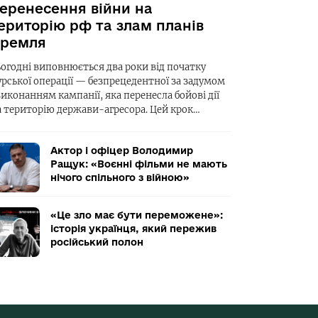
еренесення війни на
ериторію рф та злам планів
ремля
ьогодні виповнюється два роки від початку
урської операції — безпрецедентної за задумом
виконанням кампанії, яка перенесла бойові дії
а територію держави-агресора. Цей крок…
Актор і офіцер Володимир
Ращук: «Воєнні фільми не мають
нічого спільного з війною»
«Це зло має бути переможене»:
історія українця, який пережив
російський полон