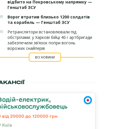
відбито на Покровському напрямку —
Генштаб ЗСУ
00
Ворог втратив близько 1200 солдатів
та корабель — Генштаб ЗСУ
30
Ретранслятори встановлювали під
обстрілами: у Харкові бійці 40-ї артбригади
забезпечили зв’язок попри вогонь
ворожих снайперів
ВСІ НОВИНИ
АКАНСІЇ
Водій-електрик,
військовослужбовець
від 20000 до 120000 грн
Київ