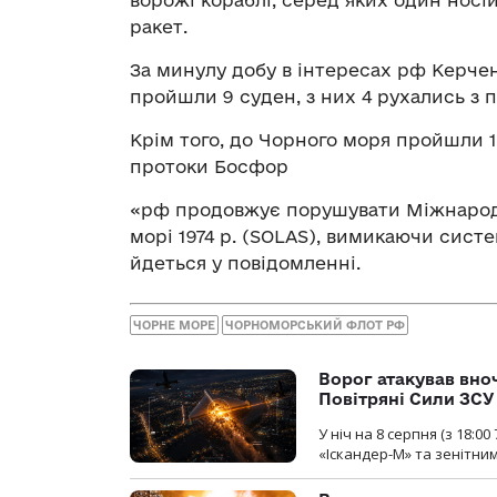
ворожі кораблі, серед яких один носій
ракет.
За минулу добу в інтересах рф Керче
пройшли 9 суден, з них 4 рухались з 
Крім того, до Чорного моря пройшли 1
протоки Босфор
«рф продовжує порушувати Міжнародн
морі 1974 р. (SOLAS), вимикаючи систе
йдеться у повідомленні.
ЧОРНЕ МОРЕ
ЧОРНОМОРСЬКИЙ ФЛОТ РФ
Ворог атакував вно
Повітряні Сили ЗСУ
У ніч на 8 серпня (з 18:
«Іскандер-М» та зенітни