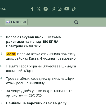
НАС
ENGLISH
24
Ворог атакував вночі шістьма
ракетами та понад 150 БПЛА —
Повітряні Сили ЗСУ
16
Ворожа атака спричинила пожежі у
ФОТО
двох районах Києва: 4 людини травмовано
00
Пам’яті Героя України В’ячеслава Шимчука
(позивний «Дід»)
51
Троє загиблих, серед них дитина: наслідки
атаки росії на Київщину
34
За минулу добу уражено два танки та 12
артсистем — СБС ЗСУ
17
Найбільше ворожих атак за добу