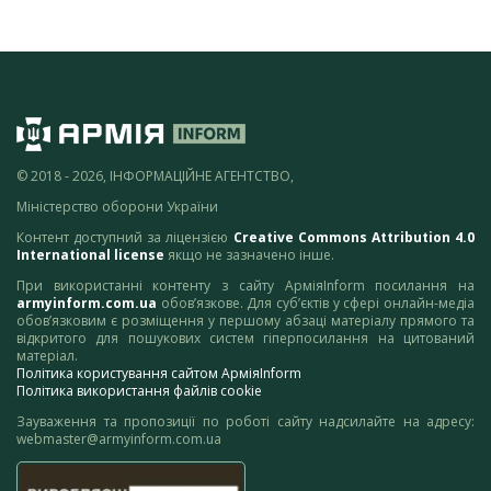
© 2018 - 2026, ІНФОРМАЦІЙНЕ АГЕНТСТВО,
Міністерство оборони України
Контент доступний за ліцензією
Creative Commons Attribution 4.0
International license
якщо не зазначено інше.
При використанні контенту з сайту АрміяInform посилання на
armyinform.com.ua
обов’язкове. Для суб’єктів у сфері онлайн-медіа
обов’язковим є розміщення у першому абзаці матеріалу прямого та
відкритого для пошукових систем гіперпосилання на цитований
матеріал.
Політика користування сайтом АрміяInform
Політика використання файлів cookie
Зауваження та пропозиції по роботі сайту надсилайте на адресу:
webmaster@armyinform.com.ua