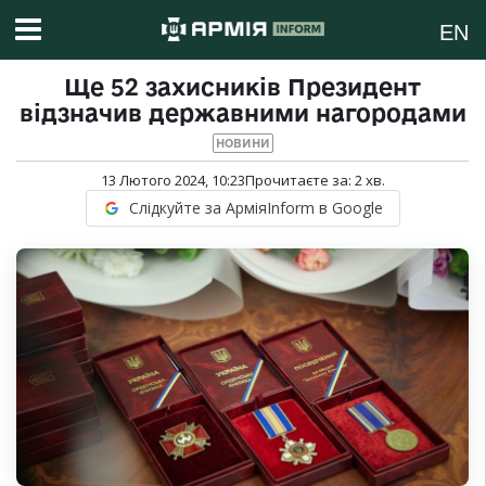
EN
Ще 52 захисників Президент
відзначив державними нагородами
НОВИНИ
13 Лютого 2024, 10:23
Прочитаєте за:
2
хв.
Слідкуйте за АрміяInform в Google