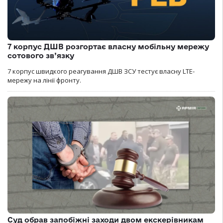
7 корпус ДШВ розгортає власну мобільну мережу
сотового зв’язку
7 корпус швидкого реагування ДШВ ЗСУ тестує власну LTE-
мережу на лінії фронту.
Суд обрав запобіжні заходи двом екскерівникам