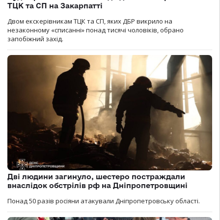
ТЦК та СП на Закарпатті
Двом екскерівникам ТЦК та СП, яких ДБР викрило на
незаконному «списанні» понад тисячі чоловіків, обрано
запобіжний захід.
Дві людини загинуло, шестеро постраждали
внаслідок обстрілів рф на Дніпропетровщині
Понад 50 разів росіяни атакували Дніпропетровську області.