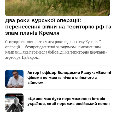
Два роки Курської операції:
перенесення війни на територію рф та
злам планів Кремля
Сьогодні виповнюється два роки від початку Курської
операції — безпрецедентної за задумом і виконанням
кампанії, яка перенесла бойові дії на територію держави-
агресора. Цей крок…
Актор і офіцер Володимир Ращук: «Воєнні
фільми не мають нічого спільного з
війною»
«Це зло має бути переможене»: історія
українця, який пережив російський полон