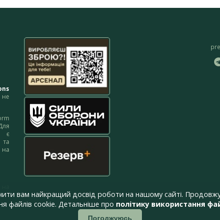
pr
ons
не
orm
Для
м є
 та
 на
 на
чити вам найкращий досвід роботи на нашому сайті. Продовжу
я файлів cookie. Детальніше про
політику використання фай
Погоджуюсь