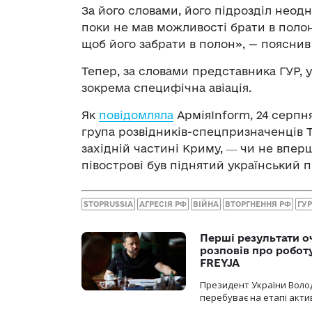
За його словами, його підрозділ неод
поки не мав можливості брати в полон
щоб його забрати в полон», — пояснив
Тепер, за словами представника ГУР, у 
зокрема специфічна авіація.
Як
повідомляла
АрміяInform, 24 серпня
група розвідників-спецпризначенців Т
західній частині Криму, ― чи не вперш
півострові був піднятий український 
STOPRUSSIA
АГРЕСІЯ РФ
ВІЙНА
ВТОРГНЕННЯ РФ
ГУ
Перші результати о
розповів про робот
FREYJA
Президент України Воло
перебуває на етапі актив