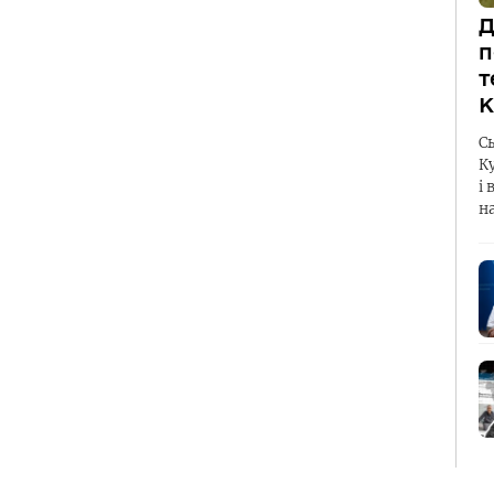
Д
п
т
К
С
К
і 
н