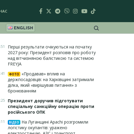
НАС
ENGLISH
:51
Перші результати очікуються на початку
2027 року: Президент розповів про роботу
над вітчизняною балістикою та системою
FREYJA
:41
«Продавав» вплив на
ФОТО
держпосадовців: на Харківщині затримали
ділка, який «вирішував питання» з
бронюванням
:25
Президент доручив підготувати
спеціальну санкційну операцію проти
російського ОПК
:11
На Луганщині Apachi розгромили
ВІДЕО
логістику окупантів: уражено
електростанцію, АЗС і транспорт