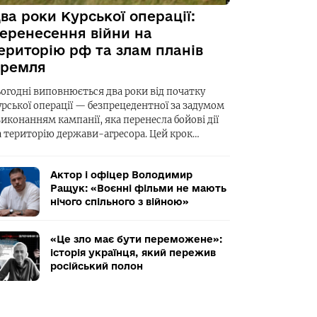
ва роки Курської операції:
еренесення війни на
ериторію рф та злам планів
ремля
ьогодні виповнюється два роки від початку
урської операції — безпрецедентної за задумом
виконанням кампанії, яка перенесла бойові дії
а територію держави-агресора. Цей крок…
Актор і офіцер Володимир
Ращук: «Воєнні фільми не мають
нічого спільного з війною»
«Це зло має бути переможене»:
історія українця, який пережив
російський полон