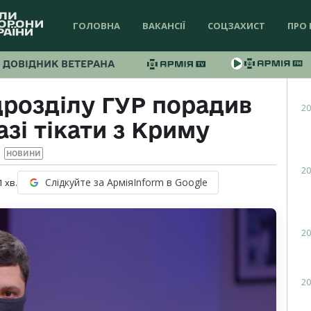
ГОЛОВНА
ВАКАНСІЇ
СОЦЗАХИСТ
ПРО 
ДОВІДНИК ВЕТЕРАНА
дрозділу ГУР порадив
20
зі тікати з Криму
НОВИНИ
20
Слідкуйте за АрміяInform в Google
1
хв.
20
20