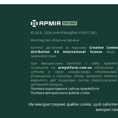
© 2018 - 2026, ІНФОРМАЦІЙНЕ АГЕНТСТВО,
Міністерство оборони України
Контент доступний за ліцензією
Creative Comm
Attribution 4.0 International license
якщо 
зазначено інше.
При використанні контенту з сайту АрміяInf
посилання на
armyinform.com.ua
обов’язкове. 
суб’єктів у сфері онлайн-медіа обов’язкови
розміщення у першому абзаці матеріалу прямого
відкритого для пошукових систем гіперпосилання
цитований матеріал.
Політика користування сайтом АрміяInform
Політика використання файлів cookie
Зауваження та пропозиції по роботі сайту надсилайте
Ми використовуємо файли cookie, щоб забезпе
адресу:
webmaster@armyinform.com.ua
використанн