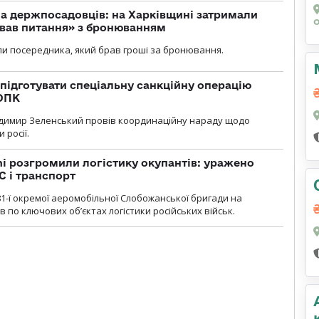
а держпосадовців: на Харківщині затримали
ував питання» з бронюванням
и посередника, який брав гроші за бронювання.
підготувати спеціальну санкційну операцію
 ОПК
димир Зеленський провів координаційну нараду щодо
 росії.
i розгромили логістику окупантів: уражено
С і транспорт
1-ї окремої аеромобільної Слобожанської бригади на
 по ключових об’єктах логістики російських військ.