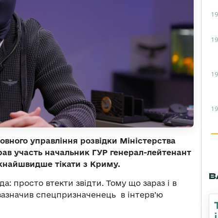
19
19
19
19
овного управління розвідки Міністерства
брав участь начальник ГУР генерал-лейтенант
кнайшвидше тікати з Криму.
В
да: просто втекти звідти. Тому що зараз і в
 зазначив спецпризначенець в інтерв’ю