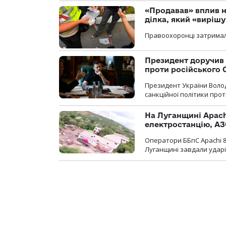
«Продавав» вплив н
ділка, який «виріш
Правоохоронці затримал
Президент доручив 
проти російського
Президент України Воло
санкційної політики проти
На Луганщині Apach
електростанцію, АЗ
Оператори ББпС Apachi 8
Луганщині завдали ударів