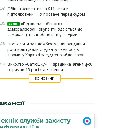
:53
Обіцяв «списати» за $11 тисяч:
підполковник НГУ постане перед судом
:36
«Підірвали собі ноги» —
АУДІО
деморалізовані окупанти вдаються до
самокаліцтва, щоб не йти у штурми
:28
Ностальгія за пломбіром і виправдання
росії коштували студенту семи років
тюрми: у Харкові засуджено «блогера»
:10
Викрито «батюшку» — зрадника: агент фсб
отримав 15 років ув’язнення
ВСІ НОВИНИ
АКАНСІЇ
Технік служби захисту
інформації в