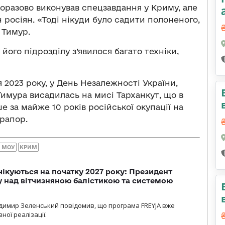
норазово виконував спецзавдання у Криму, але
 росіян. «Тоді нікуди було садити полоненого,
 Тимур.
його підрозділу з’явилося багато техніки,
 2023 року, у День Незалежності України,
имура висадилась на мисі Тарханкут, що в
е за майже 10 років російської окупації на
прапор.
Р МОУ
КРИМ
чікуються на початку 2027 року: Президент
у над вітчизняною балістикою та системою
димир Зеленський повідомив, що програма FREYJA вже
ної реалізації.