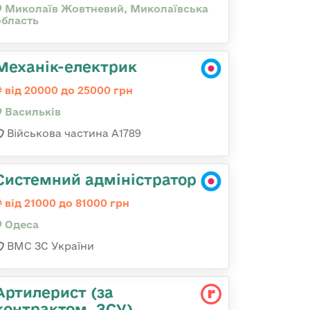
Миколаїв Жовтневий, Миколаївська
область
Механік-електрик
від 20000 до 25000 грн
Васильків
Військова частина А1789
Системний адміністратор
від 21000 до 81000 грн
Одеса
ВМС ЗС України
Артилерист (за
контрактом, ЗСУ)