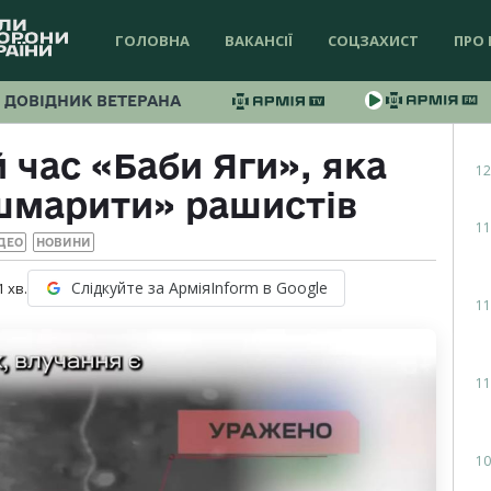
ГОЛОВНА
ВАКАНСІЇ
СОЦЗАХИСТ
ПРО 
ДОВІДНИК ВЕТЕРАНА
 час «Баби Яги», яка
12
шмарити» рашистів
11
ДЕО
НОВИНИ
Слідкуйте за АрміяInform в Google
1
хв.
11
11
10