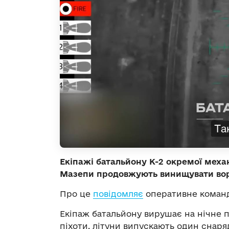
Екіпажі батальйону К-2 окремої механ
Мазепи продовжують винищувати вор
Про це
повідомляє
оперативне команд
Екіпаж батальйону вирушає на нічне 
піхоти, літуни випускають один снаря