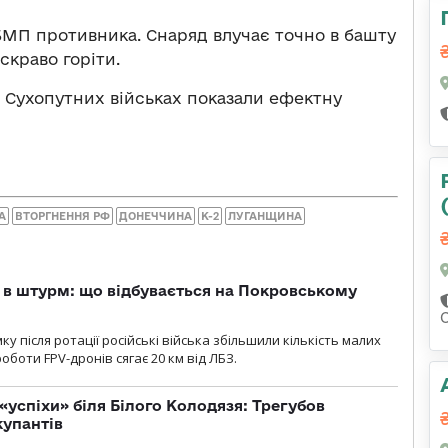
БМП противника. Снаряд влучає точно в башту
скраво горіти.
в Сухопутних військах показали ефектну
А
ВТОРГНЕННЯ РФ
ДОНЕЧЧИНА
К-2
ЛУГАНЩИНА
 в штурм: що відбувається на Покровському
 після ротації російські війська збільшили кількість малих
оботи FPV-дронів сягає 20 км від ЛБЗ.
«успіхи» біля Білого Колодязя: Трегубов
купантів