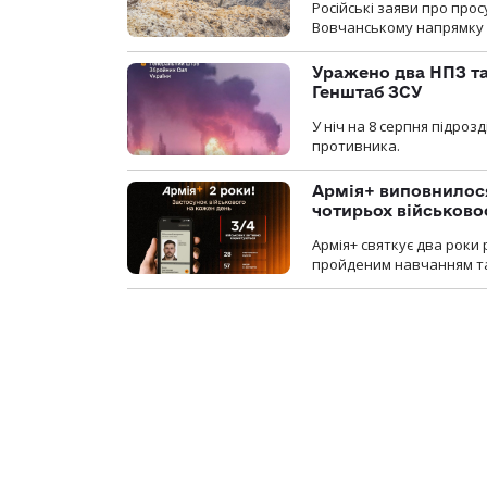
Російські заяви про про
Вовчанському напрямку о
Уражено два НПЗ та
Генштаб ЗСУ
У ніч на 8 серпня підроз
противника.
Армія+ виповнилося
чотирьох військов
Армія+ святкує два роки 
пройденим навчанням та