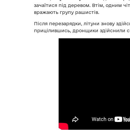
зачаїтися під деревом. Втім, одним ч
вражають групу рашистів.
Після перезарядки, літуни знову здій
прицілившись, дронщики здійснили ск