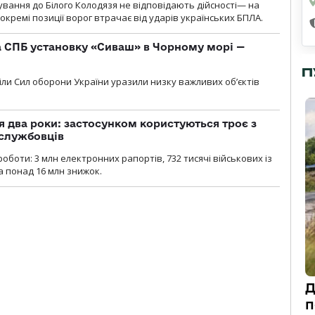
сування до Білого Колодязя не відповідають дійсності— на
кремі позиції ворог втрачає від ударів українських БПЛА.
 СПБ установку «Сиваш» в Чорному морі —
П
діли Сил оборони України уразили низку важливих об’єктів
 два роки: застосунком користуються троє з
ослужбовців
роботи: 3 млн електронних рапортів, 732 тисячі військових із
 понад 16 млн знижок.
Д
п