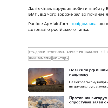
Далі екіпаж вирушив добити підбиту 
БМП, від чого вороже залізо починає я
Раніше АрміяInform
повідомляла
, що 
детонацію російського танка.
FPV-ДРОНИ
STOPRUSSIA
АГРЕСІЯ РФ
БАБА ЯГА
ВІЙН
НІЧНІ БОМБЕРИ
ОК «СХІД»
Нові сили рф пішли
напрямку
На Покровському напрямку
штурмових груп, а зона р
Противник вигадує 
спростував заяви о