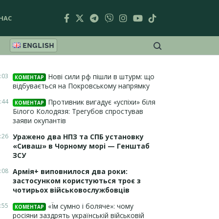
НАС
ENGLISH
:03
Нові сили рф пішли в штурм: що
КОМЕНТАР
відбувається на Покровському напрямку
:44
Противник вигадує «успіхи» біля
КОМЕНТАР
Білого Колодязя: Трегубов спростував
заяви окупантів
:26
Уражено два НПЗ та СПБ установку
«Сиваш» в Чорному морі — Генштаб
ЗСУ
:08
Армія+ виповнилося два роки:
застосунком користуються троє з
чотирьох військовослужбовців
:55
«Їм сумно і боляче»: чому
КОМЕНТАР
росіяни заздрять українській військовій