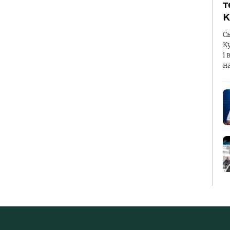
т
К
С
К
і 
н