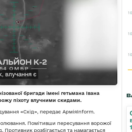
10
10
10
ізованої бригади імені гетьмана Івана
В
ожу піхоту влучними скидами.
ування «Схід», передає АрміяInform.
полювання. Помітивши пересування ворожої
д. Противник розбігається та намагається