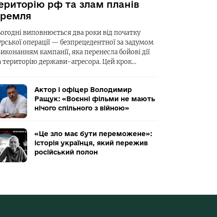
ериторію рф та злам планів
ремля
ьогодні виповнюється два роки від початку
урської операції — безпрецедентної за задумом
виконанням кампанії, яка перенесла бойові дії
а територію держави-агресора. Цей крок…
Актор і офіцер Володимир
Ращук: «Воєнні фільми не мають
нічого спільного з війною»
«Це зло має бути переможене»:
історія українця, який пережив
російський полон