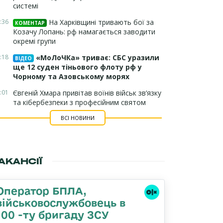
системі
:36
На Харківщині тривають бої за
КОМЕНТАР
Козачу Лопань: рф намагається заводити
окремі групи
:18
«МоЛоЧКа» триває: СБС уразили
ВІДЕО
ще 12 суден тіньового флоту рф у
Чорному та Азовському морях
:01
Євгеній Хмара привітав воїнів військ зв’язку
та кібербезпеки з професійним святом
ВСІ НОВИНИ
АКАНСІЇ
Оператор БПЛА,
військовослужбовець в
100 -ту бригаду ЗСУ