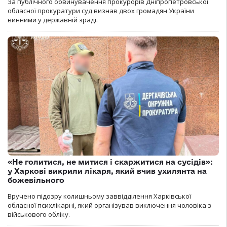
За публічного обвинувачення прокурорів Дніпропетровської
обласної прокуратури суд визнав двох громадян України
винними у державній зраді.
«Не голитися, не митися і скаржитися на сусідів»:
у Харкові викрили лікаря, який вчив ухилянта на
божевільного
Вручено підозру колишньому заввідділення Харківської
обласної психлікарні, який організував виключення чоловіка з
військового обліку.