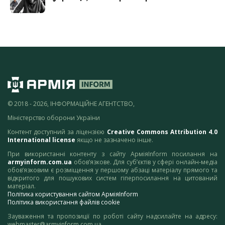
© 2018 - 2026, ІНФОРМАЦІЙНЕ АГЕНТСТВО,
Міністерство оборони України
Контент доступний за ліцензією
Creative Commons Attribution 4.0
International license
якщо не зазначено інше.
При використанні контенту з сайту АрміяInform посилання на
armyinform.com.ua
обов’язкове. Для суб’єктів у сфері онлайн-медіа
обов’язковим є розміщення у першому абзаці матеріалу прямого та
відкритого для пошукових систем гіперпосилання на цитований
матеріал.
Політика користування сайтом АрміяInform
Політика використання файлів cookie
Зауваження та пропозиції по роботі сайту надсилайте на адресу:
webmaster@armyinform.com.ua