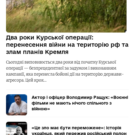
Два роки Курської операції:
перенесення війни на територію рф та
злам планів Кремля
Сьогодні виповнюється два роки від початку Курської
операції — безпрецедентної за задумом і виконанням
кампанії, яка перенесла бойові дії на територію держави-
агресора. Цей крок…
Актор і офіцер Володимир Ращук: «Воєнні
фільми не мають нічого спільного з
війною»
«Це зло має бути переможене»: історія
українця, який пережив російський полон