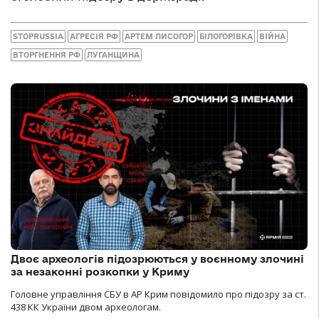
STOPRUSSIA
АГРЕСІЯ РФ
АРТЕМ ЛИСОГОР
БІЛОГОРІВКА
ВІЙНА
ВТОРГНЕННЯ РФ
ЛУГАНЩИНА
Двоє археологів підозрюються у воєнному злочині
за незаконні розкопки у Криму
Головне управління СБУ в АР Крим повідомило про підозру за ст.
438 КК України двом археологам.