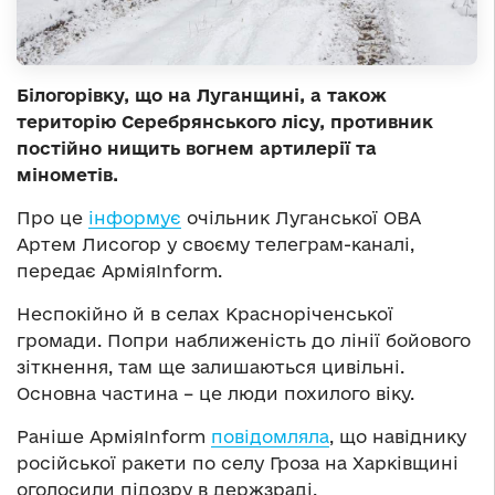
Білогорівку, що на Луганщині, а також
територію Серебрянського лісу, противник
постійно нищить вогнем артилерії та
мінометів.
Про це
інформує
очільник Луганської ОВА
Артем Лисогор у своєму телеграм-каналі,
передає АрміяInform.
Неспокійно й в селах Красноріченської
громади. Попри наближеність до лінії бойового
зіткнення, там ще залишаються цивільні.
Основна частина – це люди похилого віку.
Раніше АрміяInform
повідомляла
, що навіднику
російської ракети по селу Гроза на Харківщині
оголосили підозру в держзраді.