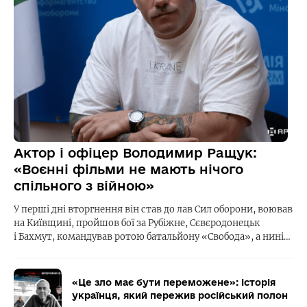
Актор і офіцер Володимир Ращук:
«Воєнні фільми не мають нічого
спільного з війною»
У перші дні вторгнення він став до лав Сил оборони, воював
на Київщині, пройшов бої за Рубіжне, Сєвєродонецьк
і Бахмут, командував ротою батальйону «Свобода», а нині…
«Це зло має бути переможене»: історія
українця, який пережив російський полон