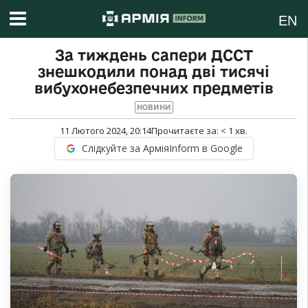
EN
За тиждень сапери ДССТ
знешкодили понад дві тисячі
вибухонебезпечних предметів
НОВИНИ
11 Лютого 2024, 20:14
Прочитаєте за:
< 1
хв.
Слідкуйте за АрміяInform в Google