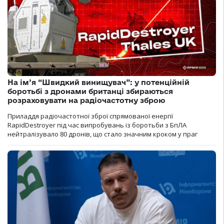
На ім’я “Швидкий винищувач”: у потенційній
боротьбі з дронами британці збираються
розраховувати на радіочастотну зброю
Приладдя радіочастотної зброї спрямованої енергії
RapidDestroyer під час випробувань із боротьби з БпЛА
нейтралізувало 80 дронів, що стало значним кроком у праг