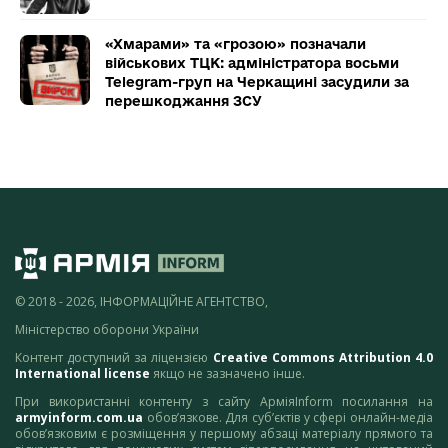
«Хмарами» та «грозою» позначали
військових ТЦК: адміністратора восьми
Telegram-груп на Черкащині засудили за
перешкоджання ЗСУ
© 2018 - 2026, ІНФОРМАЦІЙНЕ АГЕНТСТВО,
Міністерство оборони України
Контент доступний за ліцензією
Creative Commons Attribution 4.0
International license
якщо не зазначено інше.
При використанні контенту з сайту АрміяInform посилання на
armyinform.com.ua
обов’язкове. Для суб’єктів у сфері онлайн-медіа
обов’язковим є розміщення у першому абзаці матеріалу прямого та