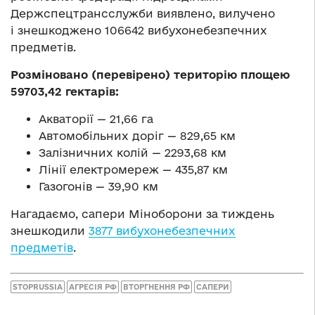
Держспецтрансслужби виявлено, вилучено
і знешкоджено 106642 вибухонебезпечних
предметів.
Розміновано (перевірено) територію площею
59703,42 гектарів:
Акваторії — 21,66 га
Автомобільних доріг — 829,65 км
Залізничних колій — 2293,68 км
Лінії електромереж — 435,87 км
Газогонів — 39,90 км
Нагадаємо, сапери Міноборони за тиждень
знешкодили
3877 вибухонебезпечних
предметів
.
STOPRUSSIA
АГРЕСІЯ РФ
ВТОРГНЕННЯ РФ
САПЕРИ