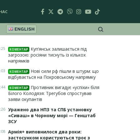
НАС
ENGLISH
:25
Куп’янськ залишається під
КОМЕНТАР
загрозою: росіяни тиснуть із кількох
напрямків
:03
Нові сили рф пішли в штурм: що
КОМЕНТАР
відбувається на Покровському напрямку
:44
Противник вигадує «успіхи» біля
КОМЕНТАР
Білого Колодязя: Трегубов спростував
заяви окупантів
:26
Уражено два НПЗ та СПБ установку
«Сиваш» в Чорному морі — Генштаб
ЗСУ
:08
Армія+ виповнилося два роки:
застосунком користуються троє з