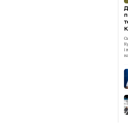
Д
п
т
К
С
К
і 
н