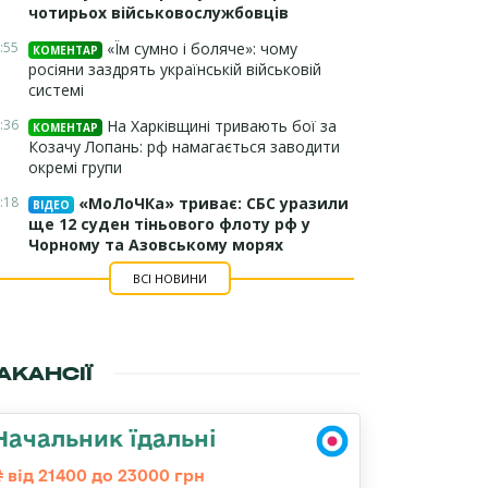
чотирьох військовослужбовців
:55
«Їм сумно і боляче»: чому
КОМЕНТАР
росіяни заздрять українській військовій
системі
:36
На Харківщині тривають бої за
КОМЕНТАР
Козачу Лопань: рф намагається заводити
окремі групи
:18
«МоЛоЧКа» триває: СБС уразили
ВІДЕО
ще 12 суден тіньового флоту рф у
Чорному та Азовському морях
ВСІ НОВИНИ
АКАНСІЇ
Начальник їдальні
від 21400 до 23000 грн