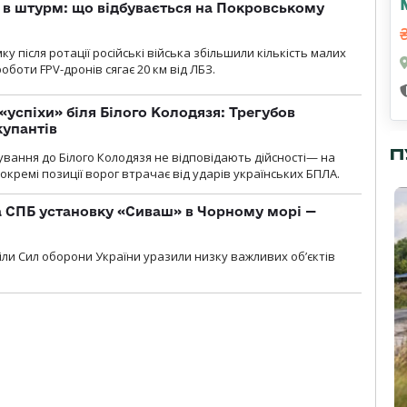
 в штурм: що відбувається на Покровському
 після ротації російські війська збільшили кількість малих
оботи FPV-дронів сягає 20 км від ЛБЗ.
«успіхи» біля Білого Колодязя: Трегубов
купантів
П
сування до Білого Колодязя не відповідають дійсності— на
кремі позиції ворог втрачає від ударів українських БПЛА.
 СПБ установку «Сиваш» в Чорному морі —
діли Сил оборони України уразили низку важливих об’єктів