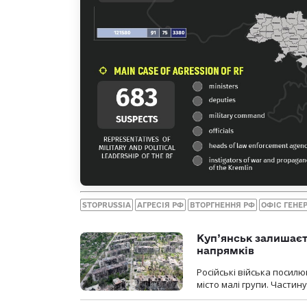
STOPRUSSIA
АГРЕСІЯ РФ
ВТОРГНЕННЯ РФ
ОФІС ГЕНЕ
Куп’янськ залишаєть
напрямків
Російські війська посилю
місто малі групи. Частин