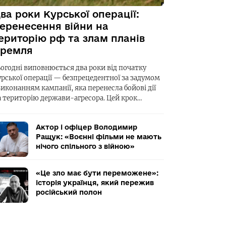
ва роки Курської операції:
еренесення війни на
ериторію рф та злам планів
ремля
ьогодні виповнюється два роки від початку
урської операції — безпрецедентної за задумом
виконанням кампанії, яка перенесла бойові дії
а територію держави-агресора. Цей крок…
Актор і офіцер Володимир
Ращук: «Воєнні фільми не мають
нічого спільного з війною»
«Це зло має бути переможене»:
історія українця, який пережив
російський полон