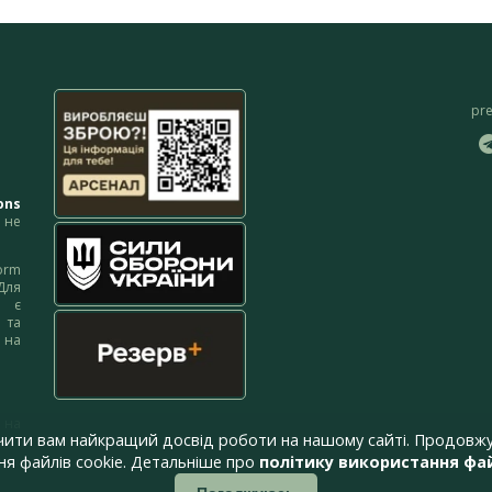
pr
ons
не
orm
Для
м є
 та
 на
 на
чити вам найкращий досвід роботи на нашому сайті. Продовжу
я файлів cookie. Детальніше про
політику використання фай