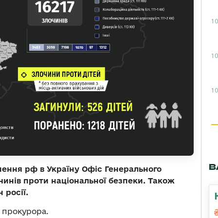
10
10
10
В
ення рф в Україну Офіс Генерального
чинів проти національної безпеки. Також
 росії.
 прокурора.