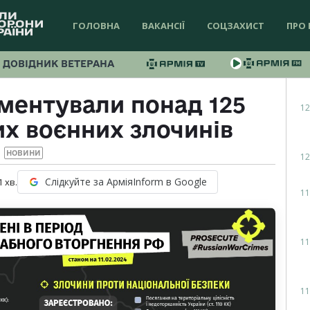
ГОЛОВНА
ВАКАНСІЇ
СОЦЗАХИСТ
ПРО 
ДОВІДНИК ВЕТЕРАНА
ументували понад 125
12
их воєнних злочинів
НОВИНИ
12
Слідкуйте за АрміяInform в Google
1
хв.
11
11
11