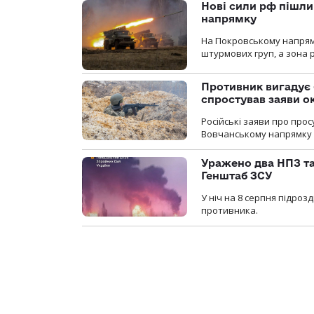
Нові сили рф пішли
напрямку
На Покровському напрямку
штурмових груп, а зона р
Противник вигадує 
спростував заяви о
Російські заяви про про
Вовчанському напрямку о
Уражено два НПЗ та
Генштаб ЗСУ
У ніч на 8 серпня підроз
противника.