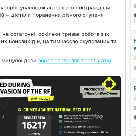
урорів, унаслідок агресії рф постраждали
1218 — дістали поранення різного ступеня
не остаточні, оскільки триває робота з їх
их бойових дій, на тимчасово окупованих та
м минулої доби
ворог обстріляв 12 областей