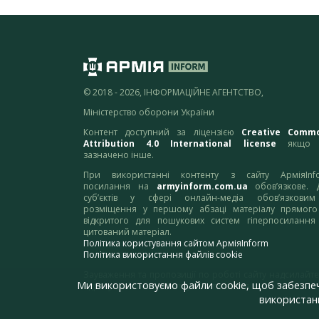
© 2018 - 2026, ІНФОРМАЦІЙНЕ АГЕНТСТВО,
Міністерство оборони України
Контент доступний за ліцензією
Creative Comm
Attribution 4.0 International license
якщо 
зазначено інше.
При використанні контенту з сайту АрміяInf
посилання на
armyinform.com.ua
обов’язкове. 
суб’єктів у сфері онлайн-медіа обов’язкови
розміщення у першому абзаці матеріалу прямого
відкритого для пошукових систем гіперпосилання
цитований матеріал.
Політика користування сайтом АрміяInform
Політика використання файлів cookie
Зауваження та пропозиції по роботі сайту надсилайте
Ми використовуємо файли cookie, щоб забезпе
адресу:
webmaster@armyinform.com.ua
використанн