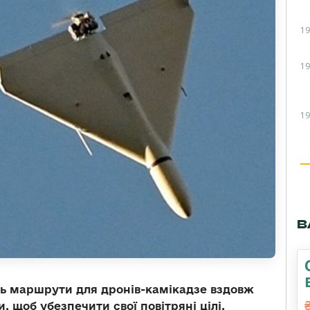
19
19
19
В
ь маршрути для дронів-камікадзе вздовж
, щоб убезпечити свої повітряні цілі.