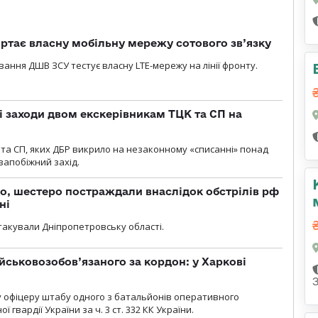
ртає власну мобільну мережу сотового зв’язку
вання ДШВ ЗСУ тестує власну LTE-мережу на лінії фронту.
і заходи двом екскерівникам ТЦК та СП на
та СП, яких ДБР викрило на незаконному «списанні» понад
 запобіжний захід.
о, шестеро постраждали внаслідок обстрілів рф
ні
атакували Дніпропетровську області.
йськовозобов’язаного за кордон: у Харкові
у офіцеру штабу одного з батальйонів оперативного
гвардії України за ч. 3 ст. 332 КК України.