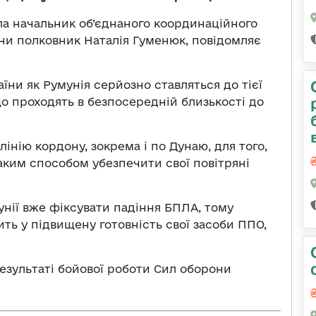
а начальник об’єднаного координаційного
ни полковник Наталія Гуменюк, повідомляє
аїни як Румунія серйозно ставляться до тієї
що проходять в безпосередній близькості до
інію кордону, зокрема і по Дунаю, для того,
аким способом убезпечити свої повітряні
унії вже фіксувати падіння БПЛА, тому
дить у підвищену готовність свої засоби ППО,
результаті бойової роботи Сил оборони