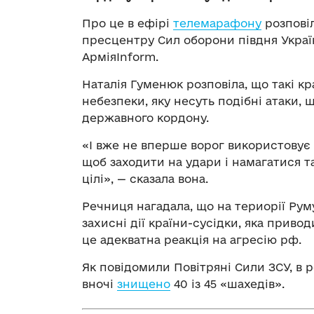
Про це в ефірі
телемарафону
розповіл
пресцентру Сил оборони півдня Украї
АрміяInform.
Наталія Гуменюк розповіла, що такі кр
небезпеки, яку несуть подібні атаки, 
державного кордону.
«І вже не вперше ворог використовує л
щоб заходити на удари і намагатися т
цілі», — сказала вона.
Речниця нагадала, що на териорії Рум
захисні дії країни-сусідки, яка приво
це адекватна реакція на агресію рф.
Як повідомили Повітряні Сили ЗСУ, в 
вночі
знищено
40 із 45 «шахедів».