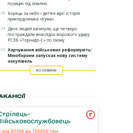
позицію під землею
:38
Борець за небо і дитячі мрії: історія
прикордонника «Кума»
:24
Двоє людей загинули, ще четверо
постраждали внаслідок ворожого удару
РСЗВ «Торнадо-С» по Ізюму
:10
Харчування військових реформують:
Міноборони запускає нову систему
закупівель
ВСІ НОВИНИ
АКАНСІЇ
Стрілець-
Військовослужбовець
від 20100 до 125000 грн