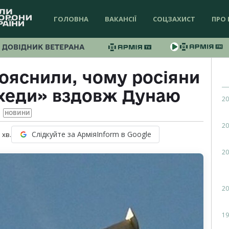
ГОЛОВНА
ВАКАНСІЇ
СОЦЗАХИСТ
ПРО 
ДОВІДНИК ВЕТЕРАНА
ояснили, чому росіяни
хеди» вздовж Дунаю
20
НОВИНИ
20
Слідкуйте за АрміяInform в Google
1
хв.
20
20
19