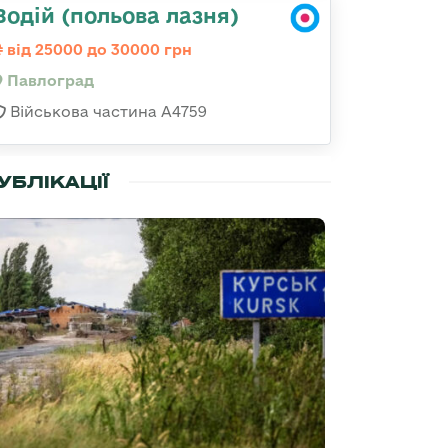
Водій (польова лазня)
від 25000 до 30000 грн
Павлоград
Військова частина А4759
УБЛІКАЦІЇ