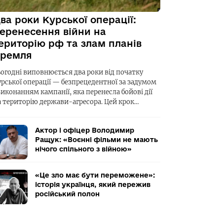
ва роки Курської операції:
еренесення війни на
ериторію рф та злам планів
ремля
ьогодні виповнюється два роки від початку
урської операції — безпрецедентної за задумом
виконанням кампанії, яка перенесла бойові дії
а територію держави-агресора. Цей крок…
Актор і офіцер Володимир
Ращук: «Воєнні фільми не мають
нічого спільного з війною»
«Це зло має бути переможене»:
історія українця, який пережив
російський полон