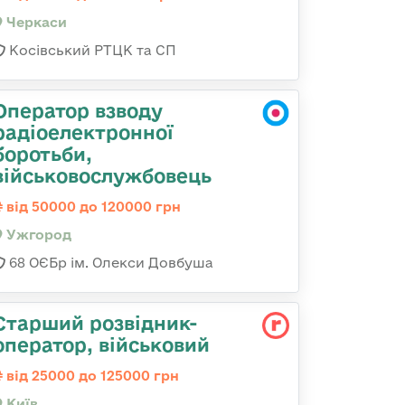
Черкаси
Косівський РТЦК та СП
Оператор взводу
радіоелектронної
боротьби,
військовослужбовець
від 50000 до 120000 грн
Ужгород
68 ОЄБр ім. Олекси Довбуша
Стаpший pозвідник-
опеpатоp, військовий
від 25000 до 125000 грн
Київ