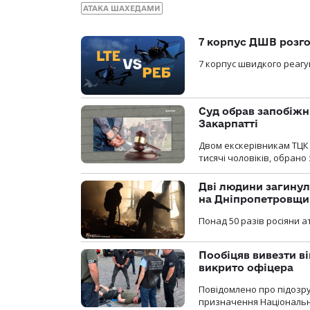
АТАКА ШАХЕДАМИ
7 корпус ДШВ розго
7 корпус швидкого реагу
Суд обрав запобіжн
Закарпатті
Двом екскерівникам ТЦК 
тисячі чоловіків, обрано
Дві людини загинул
на Дніпропетровщи
Понад 50 разів росіяни 
Пообіцяв вивезти ві
викрито офіцера
Повідомлено про підозр
призначення Національної 