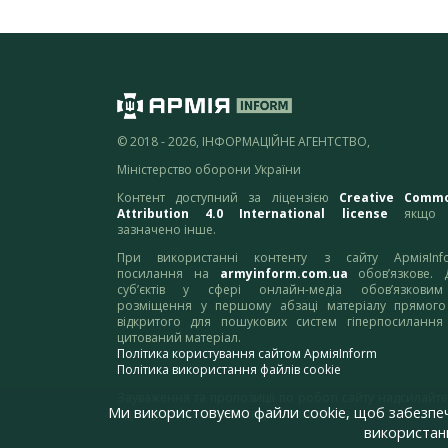
© 2018 - 2026, ІНФОРМАЦІЙНЕ АГЕНТСТВО,
Міністерство оборони України
Контент доступний за ліцензією
Creative Comm
Attribution 4.0 International license
якщо 
зазначено інше.
При використанні контенту з сайту АрміяInf
посилання на
armyinform.com.ua
обов’язкове. 
суб’єктів у сфері онлайн-медіа обов’язкови
розміщення у першому абзаці матеріалу прямого
відкритого для пошукових систем гіперпосилання
цитований матеріал.
Політика користування сайтом АрміяInform
Політика використання файлів cookie
Зауваження та пропозиції по роботі сайту надсилайте
Ми використовуємо файли cookie, щоб забезпе
адресу:
webmaster@armyinform.com.ua
використанн