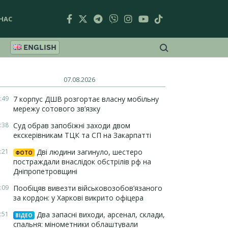
НАС
ENGLISH
07.08.2026
:49
7 корпус ДШВ розгортає власну мобільну
мережу сотового зв’язку
:38
Суд обрав запобіжні заходи двом
екскерівникам ТЦК та СП на Закарпатті
:21
Дві людини загинуло, шестеро
ФОТО
постраждали внаслідок обстрілів рф на
Дніпропетровщині
:09
Пообіцяв вивезти військовозобов’язаного
за кордон: у Харкові викрито офіцера
:51
Два запасні виходи, арсенал, склади,
ВІДЕО
спальня: мінометники облаштували