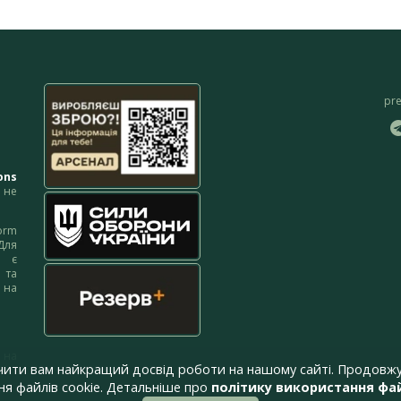
pr
ons
не
orm
Для
м є
 та
 на
 на
чити вам найкращий досвід роботи на нашому сайті. Продовжу
я файлів cookie. Детальніше про
політику використання фай