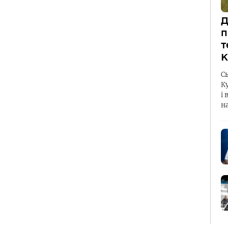
Д
п
т
К
С
К
і 
н