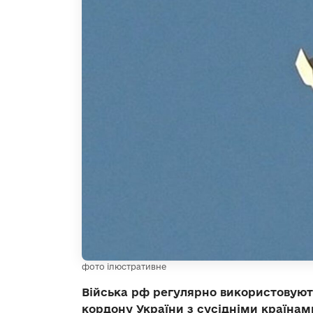
фото ілюстративне
Війська рф регулярно використовуют
кордону України з сусідніми країнами