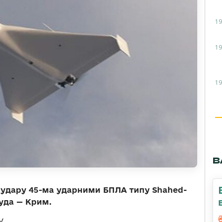
19
19
19
В
ли удару 45-ма ударними БПЛА типу Shahed-
ауда — Крим.
.