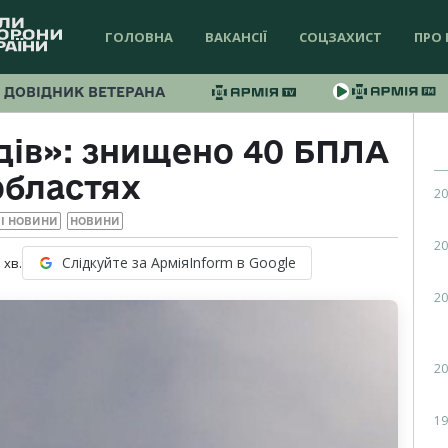
ГОЛОВНА
ВАКАНСІЇ
СОЦЗАХИСТ
ПРО 
ДОВІДНИК ВЕТЕРАНА
дів»: знищено 40 БПЛА
областях
20
І НОВИНИ
НОВИНИ
20
Слідкуйте за АрміяInform в Google
1
хв.
20
20
19