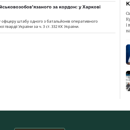
К
йськовозобов’язаного за кордон: у Харкові
С
К
у офіцеру штабу одного з батальйонів оперативного
і 
гвардії України за ч. 3 ст. 332 КК України.
н