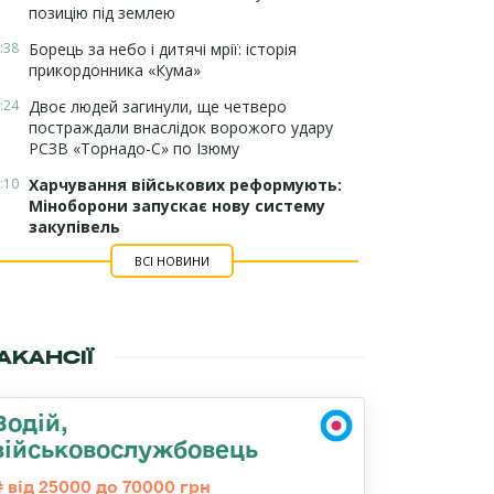
позицію під землею
:38
Борець за небо і дитячі мрії: історія
прикордонника «Кума»
:24
Двоє людей загинули, ще четверо
постраждали внаслідок ворожого удару
РСЗВ «Торнадо-С» по Ізюму
:10
Харчування військових реформують:
Міноборони запускає нову систему
закупівель
ВСІ НОВИНИ
АКАНСІЇ
Водій,
військовослужбовець
від 25000 до 70000 грн