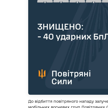
До відбиття повітряного нападу залуче
мобільних вогневих груп Повітряних С