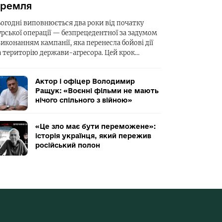
ремля
ьогодні виповнюється два роки від початку
урської операції — безпрецедентної за задумом
виконанням кампанії, яка перенесла бойові дії
а територію держави-агресора. Цей крок…
Актор і офіцер Володимир
Ращук: «Воєнні фільми не мають
нічого спільного з війною»
«Це зло має бути переможене»:
історія українця, який пережив
російський полон