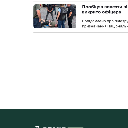
Пообіцяв вивезти ві
викрито офіцера
Повідомлено про підозр
призначення Національної 