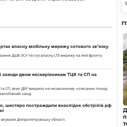
П
ртає власну мобільну мережу сотового зв’язку
вання ДШВ ЗСУ тестує власну LTE-мережу на лінії фронту.
і заходи двом екскерівникам ТЦК та СП на
та СП, яких ДБР викрило на незаконному «списанні» понад
 запобіжний захід.
о, шестеро постраждали внаслідок обстрілів рф
Д
ні
п
атакували Дніпропетровську області.
т