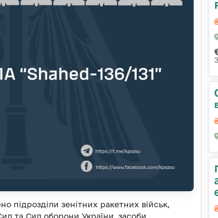
но підрозділи зенітних ракетних військ,
ил та Сил оборони України, засоби