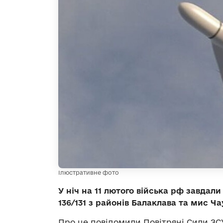
Ілюстративне фото
У ніч на 11 лютого війська рф завда
136/131 з районів Балаклава та мис Ч
Про це повідомили Повітряні Сили ЗСУ