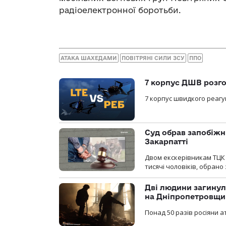
радіоелектронної боротьби.
АТАКА ШАХЕДАМИ
ПОВІТРЯНІ СИЛИ ЗСУ
ППО
7 корпус ДШВ розго
7 корпус швидкого реагу
Суд обрав запобіжн
Закарпатті
Двом екскерівникам ТЦК 
тисячі чоловіків, обрано
Дві людини загинул
на Дніпропетровщи
Понад 50 разів росіяни 