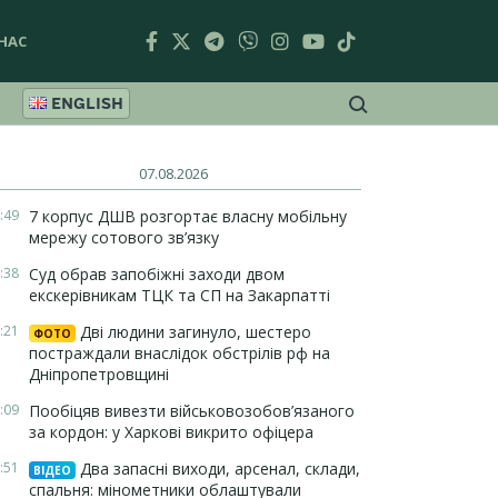
НАС
ENGLISH
07.08.2026
:49
7 корпус ДШВ розгортає власну мобільну
мережу сотового зв’язку
:38
Суд обрав запобіжні заходи двом
екскерівникам ТЦК та СП на Закарпатті
:21
Дві людини загинуло, шестеро
ФОТО
постраждали внаслідок обстрілів рф на
Дніпропетровщині
:09
Пообіцяв вивезти військовозобов’язаного
за кордон: у Харкові викрито офіцера
:51
Два запасні виходи, арсенал, склади,
ВІДЕО
спальня: мінометники облаштували