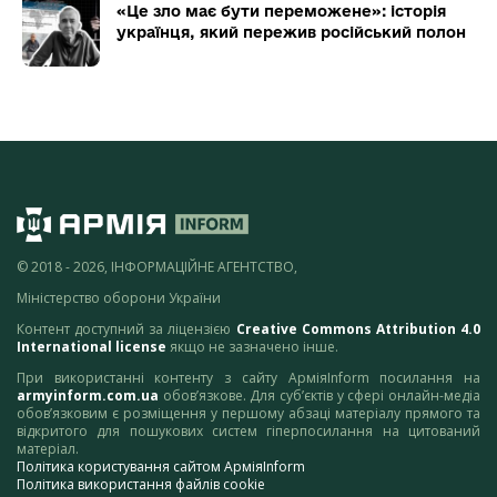
«Це зло має бути переможене»: історія
українця, який пережив російський полон
© 2018 - 2026, ІНФОРМАЦІЙНЕ АГЕНТСТВО,
Міністерство оборони України
Контент доступний за ліцензією
Creative Commons Attribution 4.0
International license
якщо не зазначено інше.
При використанні контенту з сайту АрміяInform посилання на
armyinform.com.ua
обов’язкове. Для суб’єктів у сфері онлайн-медіа
обов’язковим є розміщення у першому абзаці матеріалу прямого та
відкритого для пошукових систем гіперпосилання на цитований
матеріал.
Політика користування сайтом АрміяInform
Політика використання файлів cookie