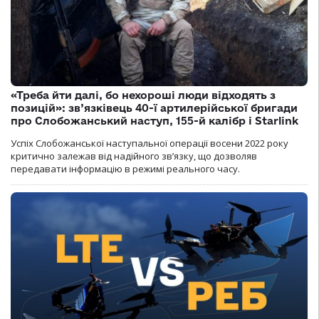
«Треба йти далі, бо нехороші люди відходять з
позицій»: зв’язківець 40-ї артилерійської бригади
про Слобожанський наступ, 155-й калібр і Starlink
Успіх Слобожанської наступальної операції восени 2022 року
критично залежав від надійного зв’язку, що дозволяв
передавати інформацію в режимі реального часу.