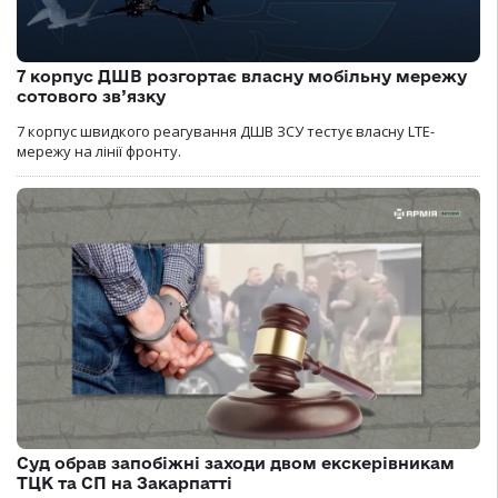
7 корпус ДШВ розгортає власну мобільну мережу
сотового зв’язку
7 корпус швидкого реагування ДШВ ЗСУ тестує власну LTE-
мережу на лінії фронту.
Суд обрав запобіжні заходи двом екскерівникам
ТЦК та СП на Закарпатті