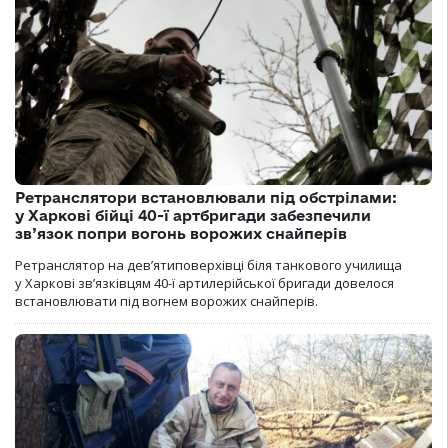
Ретранслятори встановлювали під обстрілами:
у Харкові бійці 40-ї артбригади забезпечили
зв’язок попри вогонь ворожих снайперів
Ретранслятор на дев’ятиповерхівці біля танкового училища
у Харкові зв’язківцям 40-ї артилерійської бригади довелося
встановлювати під вогнем ворожих снайперів.