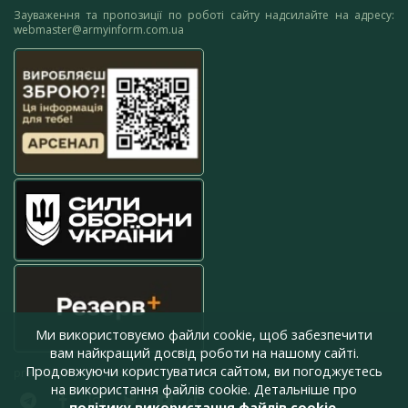
Зауваження та пропозиції по роботі сайту надсилайте на адресу:
webmaster@armyinform.com.ua
Ми використовуємо файли cookie, щоб забезпечити
вам найкращий досвід роботи на нашому сайті.
Продовжуючи користуватися сайтом, ви погоджуєтесь
press@armyinform.com.ua
на використання файлів cookie. Детальніше про
політику використання файлів cookie
.