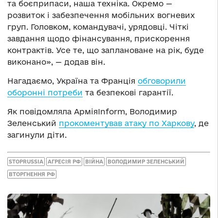
та боєприпаси, наша техніка. Окремо —
розвиток і забезпечення мобільних вогневих
груп. Головком, командувачі, урядовці. Чіткі
завдання щодо фінансування, прискорення
контрактів. Усе те, що заплановане на рік, буде
виконано», — додав він.
Нагадаємо, Україна та Франція
обговорили
оборонні потреби
та безпекові гарантії.
Як повідомляла АрміяInform, Володимир
Зеленський
прокоментував атаку по Харкову
, де
загинули діти.
STOPRUSSIA
АГРЕСІЯ РФ
ВІЙНА
ВОЛОДИМИР ЗЕЛЕНСЬКИЙ
ВТОРГНЕННЯ РФ