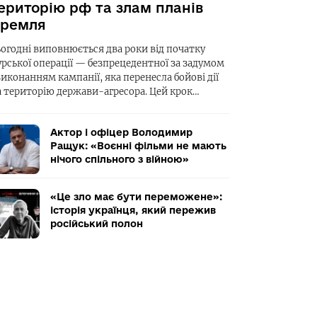
ериторію рф та злам планів
ремля
ьогодні виповнюється два роки від початку
урської операції — безпрецедентної за задумом
виконанням кампанії, яка перенесла бойові дії
а територію держави-агресора. Цей крок…
Актор і офіцер Володимир
Ращук: «Воєнні фільми не мають
нічого спільного з війною»
«Це зло має бути переможене»:
історія українця, який пережив
російський полон