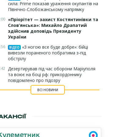
сила: Prime показав ураження окупантів на
Північно-Слобожанському напрямку
:00
«Пріорітет — захист Костянтинівки та
Слов’янська»: Михайло Драпатий
здійснив доповідь Президенту
України
:56
«З ногою все буде добре»: бійці
ВІДЕО
вивезли пораненого побратима з-під
обстрілу
:42
Дезертирував під час оборони Маріуполя
та воює на боці рф: прикордоннику
повідомлено про підозру
ВСІ НОВИНИ
АКАНСІЇ
Кулеметник