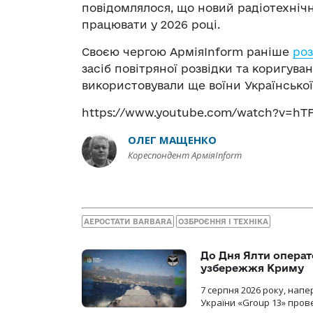
повідомлялося, що новий радіотехніч
працювати у 2026 році.
Своєю чергою АрміяInform раніше
роз
засіб повітряної розвідки та коригува
використовували ще воїни Української 
https://www.youtube.com/watch?v=hT
ОЛЕГ МАЩЕНКО
Кореспондент АрміяInform
АЕРОСТАТИ BARBARA
ОЗБРОЄННЯ І ТЕХНІКА
До Дня Ялти операт
узбережжя Криму
7 серпня 2026 року, нап
України «Group 13» про