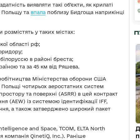
датність виявляти такі об’єкти, як крилаті
 в Польщу та
впала
поблизу Бидгоща наприкінці
 розмістять у таких містах:
П
кої області рф;
коридору;
 білоруссю в районі бреста;
раїною та за 45 км від Ряшева.
вробітництва Міністерства оборони США
у Польщі чотирьох аеростатних систем
 простору та поверхні (ASRR) в цей контракт
я (AEW) із системою ідентифікації IFF,
ння, а також затверджено широкий пакет
Д
telligence and Space, TCOM, ELTA North
п
я компанія QinetiQ, Inc.). Раніше