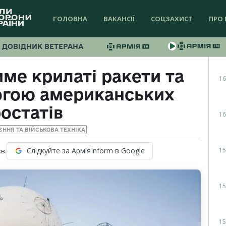
ГОЛОВНА
ВАКАНСІЇ
СОЦЗАХИСТ
ПРО 
ДОВІДНИК ВЕТЕРАНА
ме крилаті ракети та
16
огою американських
остатів
16
ЄННЯ ТА ВІЙСЬКОВА ТЕХНІКА
15
Слідкуйте за АрміяInform в Google
хв.
15
15