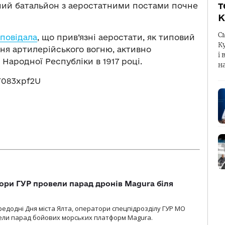
т
ний батальйон з аеростатними постами почне
К
С
повідала
, що прив’язні аеростати, як типовий
К
ння артилерійського вогню, активно
і 
Народної Республіки в 1917 році.
н
F083xpf2U
ори ГУР провели парад дронів Magura біля
ередодні Дня міста Ялта, оператори спецпідрозділу ГУР МО
вели парад бойових морських платформ Magura.