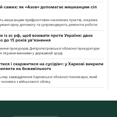
й самих: як «Азов» допомагає мешканцям сіл
ють мешканцям прифронтових населених пунктів, зокрема
гуманітарну допомогу та супроводжують ремонтні роботи.
 із зс рф, щоб воювати проти України: двох
 до 15 років ув’язнення
чення прокурорів Дніпропетровської обласної прокуратури
н України винними у державній зраді.
тися і скаржитися на сусідів»: у Харкові викрили
ухилянта на божевільного
ому заввідділення Харківської обласної психлікарні, який
чоловіка з військового обліку.