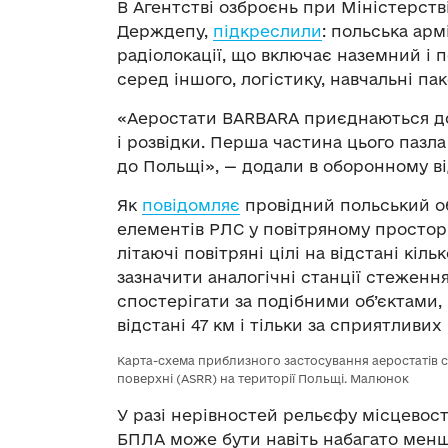
В Агентстві озброєнь при Міністерст
Держдепу,
підкреслили
: польська ар
радіолокації, що включає наземний і 
серед іншого, логістику, навчальні па
«Аеростати BARBARA приєднаються д
і розвідки. Перша частина цього пазл
до Польщі», — додали в оборонному в
Як
повідомляє
провідний польський о
елементів РЛС у повітряному просторі
літаючі повітряні цілі на відстані кіл
зазначити аналогічні станції стеженн
спостерігати за подібними об’єктами,
відстані 47 км і тільки за сприятливи
Карта-схема приблизного застосування аеростатів с
поверхні (ASRR) на території Польщі. Малюнок
У разі нерівностей рельєфу місцевості
БПЛА може бути навіть набагато менш