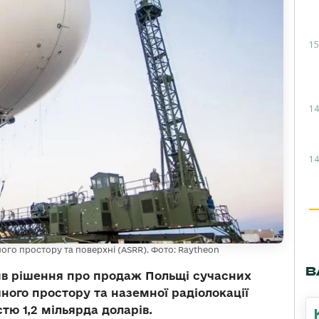
15
14
14
ого простору та поверхні (ASRR). Фото: Raytheon
В
в рішення про продаж Польщі сучасних
яного простору та наземної радіолокації
тю 1,2 мільярда доларів.