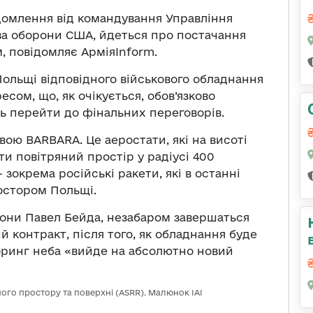
домлення від командування Управління
ва оборони США, йдеться про постачання
, повідомляє АрміяInform.
льщі відповідного військового обладнання
сом, що, як очікується, обов’язково
ь перейти до фінальних переговорів.
ою BARBARA. Це аеростати, які на висоті
и повітряний простір у радіусі 400
— зокрема російські ракети, які в останні
остором Польщі.
они Павел Бейда, незабаром завершаться
й контракт, після того, як обладнання буде
оринг неба «вийде на абсолютно новий
ого простору та поверхні (ASRR). Малюнок IAI