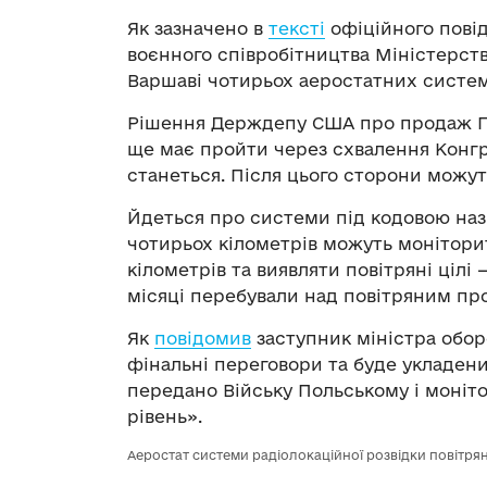
Як зазначено в
тексті
офіційного пові
воєнного співробітництва Міністерст
Варшаві чотирьох аеростатних систем
Рішення Держдепу США про продаж По
ще має пройти через схвалення Конгре
станеться. Після цього сторони можут
Йдеться про системи під кодовою назв
чотирьох кілометрів можуть моніторит
кілометрів та виявляти повітряні цілі 
місяці перебували над повітряним пр
Як
повідомив
заступник міністра обор
фінальні переговори та буде укладени
передано Війську Польському і моніт
рівень».
Аеростат системи радіолокаційної розвідки повітрян