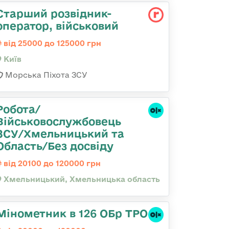
Стаpший pозвідник-
опеpатоp, військовий
від 25000 до 125000 грн
Київ
Морська Піхота ЗСУ
Робота/
Військовослужбовець
ЗСУ/Хмельницький та
Область/Без досвіду
від 20100 до 120000 грн
Хмельницький, Хмельницька область
Мінометник в 126 ОБр ТРО