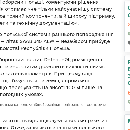
ві оборони Польщі, коментуючи рішення
мія отримає «не тільки найсучаснішу систему
повітряний компоненти, а й широку підтримку,
кети та технічну документацію».
о польської системи раннього попередження
а — літак SAAB 340 AEW — незабаром прибуде
ідомстві Республіки Польща.
боронний портал Defence24, розміщення
 на аеростатах дозволить виявляти низько
ькох сотень кілометрів. При цьому слід
я, що базуються на землі, спроможні
 що перебувають на висоті 100 м лише на
х погодних умовах.
истеми радіолокаційної розвідки повітряного простору та
 здатність відслідковувати ворожі ракети і
ою. Отже, заявляють аналітики польского