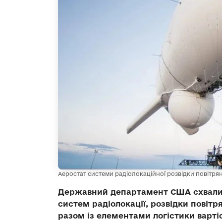
Аеростат системи радіолокаційної розвідки повітрян
Державний департамент США схвали
систем радіолокації, розвідки повітр
разом із елементами логістики вартіс