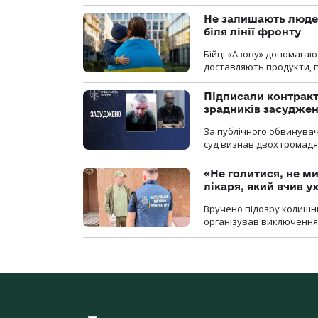
Не залишають люде
біля лінії фронту
Бійці «Азову» допомага
доставляють продукти, 
Підписали контракти
зрадників засуджено
За публічного обвинува
суд визнав двох громадя
«Не голитися, не ми
лікаря, який вчив 
Вручено підозру колишнь
організував виключення 