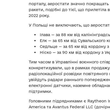
порталу, аеростати значно покращать з
ракети, подібні до тієї, що прилетіла
2022 року.
У Польщі не виключають, що аеростати
Ілава — за 88 км від калінінградсь
­ Елк — за 65 км від Сувальського 
Седльце — за 65 км від кордону з
Ніско — за 90 км від кордону з Ук
Тим часом в Управлінні воєнного спі
конкретизували, що в рамках продаж
радіолокаційної розвідки повітряного
увійдуть радари раннього попередженн
електронні датчики, наземне обладна
підтримки.
Головними підрядниками є Raytheon In
America та Avantus Federal LLC (дочірн