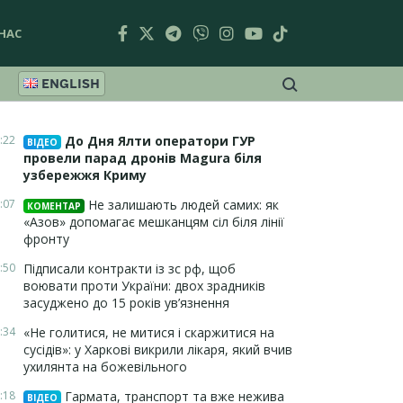
НАС
ENGLISH
:22
До Дня Ялти оператори ГУР
ВІДЕО
провели парад дронів Magura біля
узбережжя Криму
:07
Не залишають людей самих: як
КОМЕНТАР
«Азов» допомагає мешканцям сіл біля лінії
фронту
:50
Підписали контракти із зс рф, щоб
воювати проти України: двох зрадників
засуджено до 15 років ув’язнення
:34
«Не голитися, не митися і скаржитися на
сусідів»: у Харкові викрили лікаря, який вчив
ухилянта на божевільного
:18
Гармата, транспорт та вже нежива
ВІДЕО