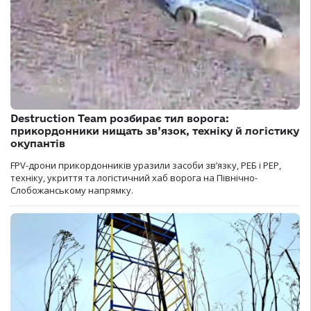
Destruction Team розбирає тил ворога:
прикордонники нищать зв’язок, техніку й логістику
окупантів
FPV-дрони прикордонників уразили засоби зв’язку, РЕБ і РЕР,
техніку, укриття та логістичний хаб ворога на Північно-
Слобожанському напрямку.