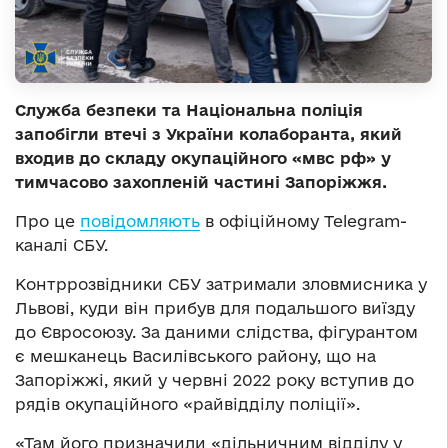
Служба безпеки та Національна поліція
запобігли втечі з України колаборанта, який
входив до складу окупаційного «мвс рф» у
тимчасово захопленій частині Запоріжжя.
Про це
повідомляють
в офіційному Telegram-
каналі СБУ.
Контррозвідники СБУ затримали зловмисника у
Львові, куди він прибув для подальшого виїзду
до Євросоюзу. За даними слідства, фігурантом
є мешканець Василівського району, що на
Запоріжжі, який у червні 2022 року вступив до
рядів окупаційного «райвідділу поліції».
«Там його призначили «дільничним відділу у