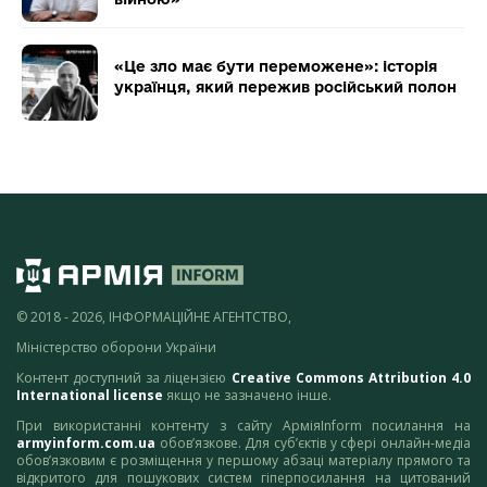
«Це зло має бути переможене»: історія
українця, який пережив російський полон
© 2018 - 2026, ІНФОРМАЦІЙНЕ АГЕНТСТВО,
Міністерство оборони України
Контент доступний за ліцензією
Creative Commons Attribution 4.0
International license
якщо не зазначено інше.
При використанні контенту з сайту АрміяInform посилання на
armyinform.com.ua
обов’язкове. Для суб’єктів у сфері онлайн-медіа
обов’язковим є розміщення у першому абзаці матеріалу прямого та
відкритого для пошукових систем гіперпосилання на цитований