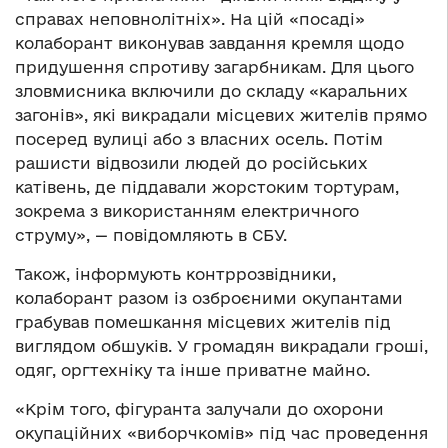
справах неповнолітніх». На цій «посаді»
колаборант виконував завдання кремля щодо
придушення спротиву загарбникам. Для цього
зловмисника включили до складу «каральних
загонів», які викрадали місцевих жителів прямо
посеред вулиці або з власних осель. Потім
рашисти відвозили людей до російських
катівень, де піддавали жорстоким тортурам,
зокрема з використанням електричного
струму», — повідомляють в СБУ.
Також, інформують контррозвідники,
колаборант разом із озброєними окупантами
грабував помешкання місцевих жителів під
виглядом обшуків. У громадян викрадали гроші,
одяг, оргтехніку та інше приватне майно.
«Крім того, фігуранта залучали до охорони
окупаційних «виборчкомів» під час проведення