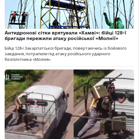
Антидронові сітки врятували «Хамві»: бійці 128-ї
бригади пережили атаку російської «Молнії»
Бійці 128-ї Закарпатської бригади, повертаючись із бойового
завдання, потрапили під атаку російського ударного
безпілотника «Молнія».