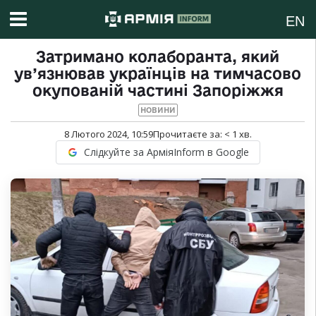
EN
Затримано колаборанта, який
ув’язнював українців на тимчасово
окупованій частині Запоріжжя
НОВИНИ
8 Лютого 2024, 10:59
Прочитаєте за:
< 1
хв.
Слідкуйте за АрміяInform в Google