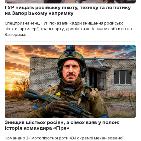
ГУР нищать російську піхоту, техніку та логістику
на Запорізькому напрямку
Спецпризначенці ГУР показали кадри знищення російської
піхоти, артилерії, транспорту, дронів та логістичних об’єктів на
Запоріжжі.
Знищив шістьох росіян, а сімох взяв у полон:
історія командира «Гіря»
Командир 3-ї мотопіхотної роти 43-ї окремої механізованої