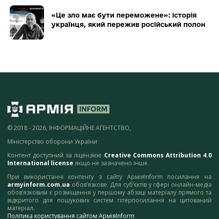
«Це зло має бути переможене»: історія
українця, який пережив російський полон
© 2018 - 2026, ІНФОРМАЦІЙНЕ АГЕНТСТВО,
Міністерство оборони України
Контент доступний за ліцензією
Creative Commons Attribution 4.0
International license
якщо не зазначено інше.
При використанні контенту з сайту АрміяInform посилання на
armyinform.com.ua
обов’язкове. Для суб’єктів у сфері онлайн-медіа
обов’язковим є розміщення у першому абзаці матеріалу прямого та
відкритого для пошукових систем гіперпосилання на цитований
матеріал.
Політика користування сайтом АрміяInform