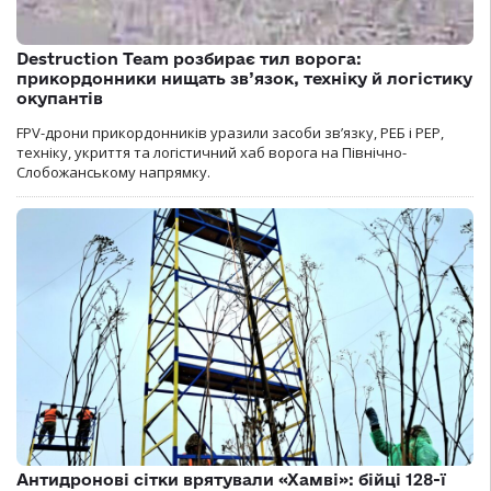
Destruction Team розбирає тил ворога:
прикордонники нищать зв’язок, техніку й логістику
окупантів
FPV-дрони прикордонників уразили засоби зв’язку, РЕБ і РЕР,
техніку, укриття та логістичний хаб ворога на Північно-
Слобожанському напрямку.
Антидронові сітки врятували «Хамві»: бійці 128-ї