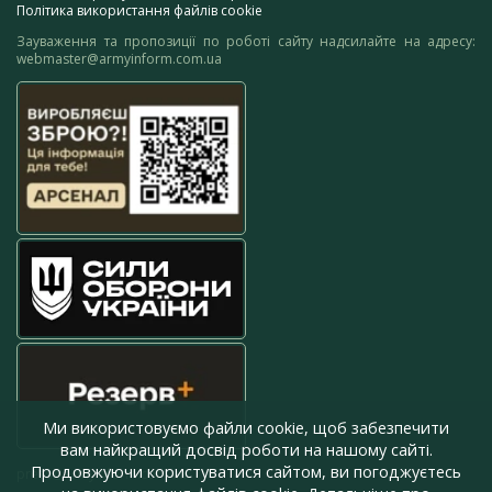
Політика використання файлів cookie
Зауваження та пропозиції по роботі сайту надсилайте на адресу:
webmaster@armyinform.com.ua
Ми використовуємо файли cookie, щоб забезпечити
вам найкращий досвід роботи на нашому сайті.
Продовжуючи користуватися сайтом, ви погоджуєтесь
press@armyinform.com.ua