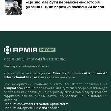
«Це зло має бути переможене»: історія
українця, який пережив російський полон
© 2018 - 2026, ІНФОРМАЦІЙНЕ АГЕНТСТВО,
Міністерство оборони України
Контент доступний за ліцензією
Creative Commons Attribution 4.0
International license
якщо не зазначено інше.
При використанні контенту з сайту АрміяInform посилання на
armyinform.com.ua
обов’язкове. Для суб’єктів у сфері онлайн-медіа
обов’язковим є розміщення у першому абзаці матеріалу прямого та
відкритого для пошукових систем гіперпосилання на цитований
матеріал.
Політика користування сайтом АрміяInform
Політика використання файлів cookie