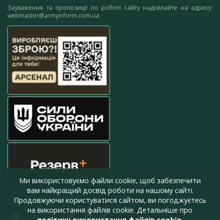
Зауваження та пропозиції по роботі сайту надсилайте на адресу:
webmaster@armyinform.com.ua
Ми використовуємо файли cookie, щоб забезпечити
вам найкращий досвід роботи на нашому сайті.
Продовжуючи користуватися сайтом, ви погоджуєтесь
press@armyinform.com.ua
на використання файлів cookie. Детальніше про
політику використання файлів cookie
.