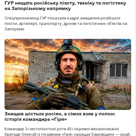
ГУР нищать російську піхоту, техніку та логістику
на Запорізькому напрямку
Спецпризначенці ГУР показали кадри знищення російської
піхоти, артилерії, транспорту, дронів та логістичних об’єктів на
Запоріжжі.
Знищив шістьох росіян, а сімох взяв у полон:
історія командира «Гіря»
Командир 3-ї мотопіхотної роти 43-ї окремої механізованої
бригади Олексій із позивним «Гіря» захищає Харківщину — край,