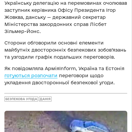
Українську делегацію на перемовинах очолював
заступник керівника Офісу Президента Ігор
Жовква, данську — державний секретар
Міністерства закордонних справ Лісбет
Зільмер-Йонс.
Сторони обговорили основні елементи
майбутніх двосторонніх безпекових зобов’язань
та узгодили графік подальших переговорів.
Як повідомляла АрміяInform, Україна та Естонія
готуються розпочати
переговори щодо
укладення двосторонньої безпекової угоди.
БЕЗПЕКОВА УГОДА
ДАНІЯ