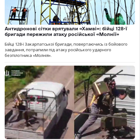
Антидронові сітки врятували «Хамві»: бійці 128-ї
бригади пережили атаку російської «Молнії»
Бійці 128-ї Закарпатської бригади, повертаючись із бойового
завдання, потрапили під атаку російського ударного
безпілотника «Молнія».