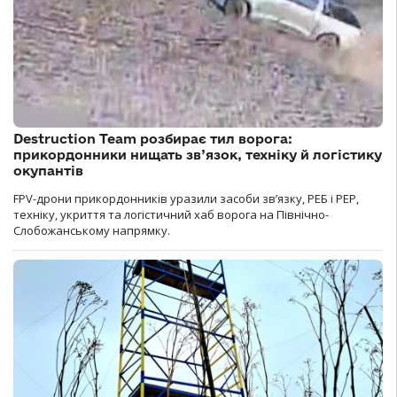
Destruction Team розбирає тил ворога:
прикордонники нищать зв’язок, техніку й логістику
окупантів
FPV-дрони прикордонників уразили засоби зв’язку, РЕБ і РЕР,
техніку, укриття та логістичний хаб ворога на Північно-
Слобожанському напрямку.