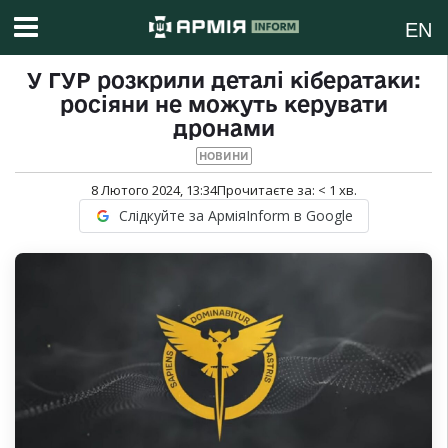
EN
У ГУР розкрили деталі кібератаки:
росіяни не можуть керувати
дронами
НОВИНИ
8 Лютого 2024, 13:34
Прочитаєте за:
< 1
хв.
Слідкуйте за АрміяInform в Google