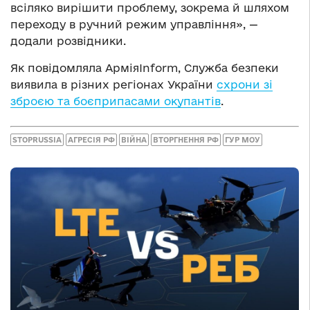
всіляко вирішити проблему, зокрема й шляхом
переходу в ручний режим управління», —
додали розвідники.
Як повідомляла АрміяInform, Служба безпеки
виявила в різних регіонах України
схрони зі
зброєю та боєприпасами окупантів
.
STOPRUSSIA
АГРЕСІЯ РФ
ВІЙНА
ВТОРГНЕННЯ РФ
ГУР МОУ