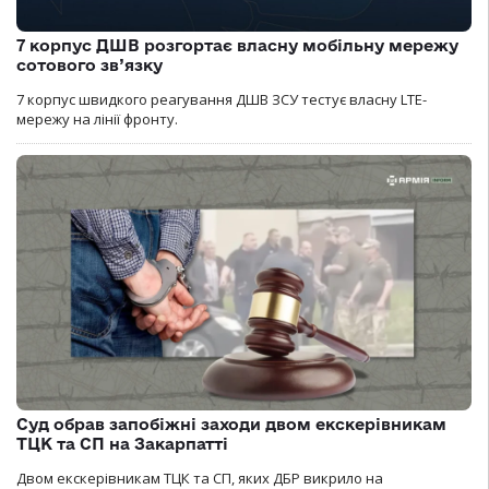
7 корпус ДШВ розгортає власну мобільну мережу
сотового зв’язку
7 корпус швидкого реагування ДШВ ЗСУ тестує власну LTE-
мережу на лінії фронту.
Суд обрав запобіжні заходи двом екскерівникам
ТЦК та СП на Закарпатті
Двом екскерівникам ТЦК та СП, яких ДБР викрило на