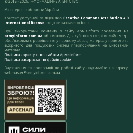
© 2018 - 2026, ІНФОРМАЦІЙНЕ АГЕНТСТВО,
Міністерство оборони України
Контент доступний за ліцензією
Creative Commons Attribution 4.0
International license
якщо не зазначено інше.
При використанні контенту з сайту АрміяInform посилання на
armyinform.com.ua
обов’язкове. Для суб’єктів у сфері онлайн-медіа
обов’язковим є розміщення у першому абзаці матеріалу прямого та
відкритого для пошукових систем гіперпосилання на цитований
матеріал.
Політика користування сайтом АрміяInform
Політика використання файлів cookie
Зауваження та пропозиції по роботі сайту надсилайте на адресу:
webmaster@armyinform.com.ua