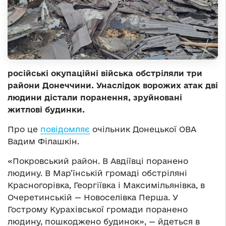
російські окупаційні війська обстріляли три
райони Донеччини. Унаслідок ворожих атак дві
людини дістали поранення, зруйновані
житлові будинки.
Про це
повідомляє
очільник Донецької ОВА
Вадим Філашкін.
«Покровський район. В Авдіївці поранено
людину. В Мар’їнській громаді обстріляні
Красногорівка, Георгіївка і Максимільянівка, в
Очеретинській — Новоселівка Перша. У
Гострому Курахівської громади поранено
людину, пошкоджено будинок», — йдеться в