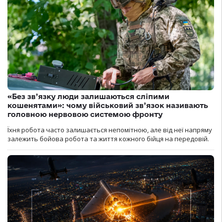
«Без зв’язку люди залишаються сліпими
кошенятами»: чому військовий зв’язок називають
головною нервовою системою фронту
Їхня робота часто залишається непомітною, але від неї напряму
залежить бойова робота та життя кожного бійця на передовій.