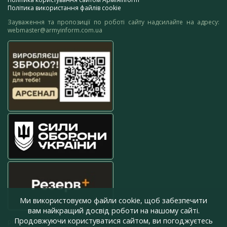
Політика використання файлів cookie
Зауваження та пропозиції по роботі сайту надсилайте на адресу:
webmaster@armyinform.com.ua
Ми використовуємо файли cookie, щоб забезпечити
вам найкращий досвід роботи на нашому сайті.
Продовжуючи користуватися сайтом, ви погоджуєтесь
press@armyinform.com.ua