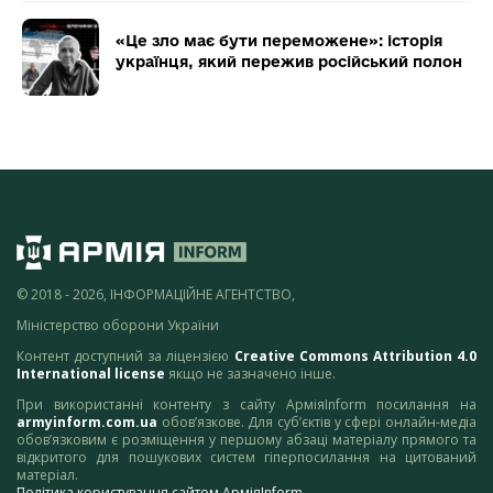
«Це зло має бути переможене»: історія
українця, який пережив російський полон
© 2018 - 2026, ІНФОРМАЦІЙНЕ АГЕНТСТВО,
Міністерство оборони України
Контент доступний за ліцензією
Creative Commons Attribution 4.0
International license
якщо не зазначено інше.
При використанні контенту з сайту АрміяInform посилання на
armyinform.com.ua
обов’язкове. Для суб’єктів у сфері онлайн-медіа
обов’язковим є розміщення у першому абзаці матеріалу прямого та
відкритого для пошукових систем гіперпосилання на цитований
матеріал.
Політика користування сайтом АрміяInform