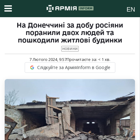
EN
На Донеччині за добу росіяни
поранили двох людей та
пошкодили житлові будинки
НОВИНИ
7 Лютого 2024, 9:57
Прочитаєте за:
< 1
хв.
Слідкуйте за АрміяInform в Google