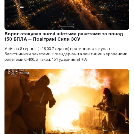
Ворог атакував вночі шістьма ракетами та понад
150 БПЛА — Повітряні Сили ЗСУ
У ніч на 8 серпня (з 18:00 7 серпня) противник атакував
балістичними ракетами «Іскандер-М» та зенітними керованими
ракетами С-400, а також 151 ударним БПЛА.