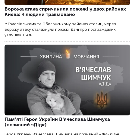
Ворожа атака спричинила пожежі у двох районах
Києва: 4 людини травмовано
У Голосіївському та Оболонському районах столиці через
ворожу атаку спалахнули пожежі. Дані про постраждалих
уточнюються.
Пам’яті Героя України В’ячеслава Шимчука
(позивний «Дід»)
Героя України В’ячеслава Шимчука на позивний «Дід» рідні,