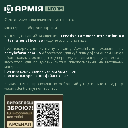
© 2018 - 2026, ІНФОРМАЦІЙНЕ АГЕНТСТВО,
Міністерство оборони України
Контент доступний за ліцензією
Creative Commons Attribution 4.0
International license
якщо не зазначено інше.
При використанні контенту з сайту АрміяInform посилання на
armyinform.com.ua
обов’язкове. Для суб’єктів у сфері онлайн-медіа
обов’язковим є розміщення у першому абзаці матеріалу прямого та
відкритого для пошукових систем гіперпосилання на цитований
матеріал.
Політика користування сайтом АрміяInform
Політика використання файлів cookie
Зауваження та пропозиції по роботі сайту надсилайте на адресу:
webmaster@armyinform.com.ua