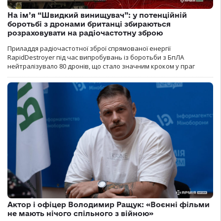
На ім’я “Швидкий винищувач”: у потенційній
боротьбі з дронами британці збираються
розраховувати на радіочастотну зброю
Приладдя радіочастотної зброї спрямованої енергії
RapidDestroyer під час випробувань із боротьби з БпЛА
нейтралізувало 80 дронів, що стало значним кроком у праг
Актор і офіцер Володимир Ращук: «Воєнні фільми
не мають нічого спільного з війною»