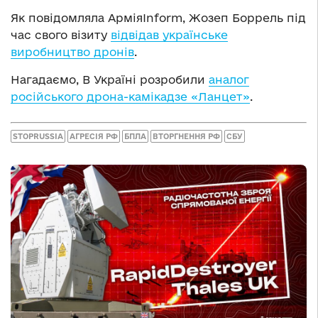
Як повідомляла АрміяInform, Жозеп Боррель під
час свого візиту
відвідав українське
виробництво дронів
.
Нагадаємо, В Україні розробили
аналог
російського дрона-камікадзе «Ланцет»
.
STOPRUSSIA
АГРЕСІЯ РФ
БПЛА
ВТОРГНЕННЯ РФ
СБУ