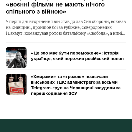
«Воєнні фільми не мають нічого
спільного з війною»
У перші дні вторгнення він став до лав Сил оборони, воював
на Київщині, пройшов бої за Рубіжне, Сєвєродонецьк
і Бахмут, командував ротою батальйону «Свобода», а нині…
«Це зло має бути переможене»: історія
українця, який пережив російський полон
«Хмарами» та «грозою» позначали
військових ТЦК: адміністратора восьми
Telegram-груп на Черкащині засудили за
перешкоджання ЗСУ