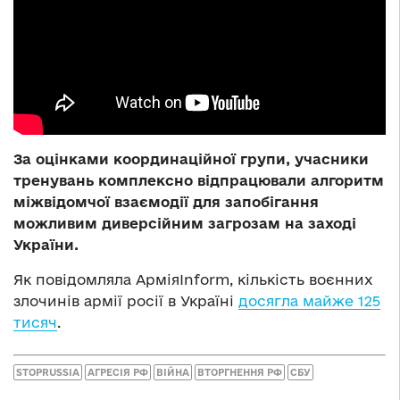
За оцінками координаційної групи, учасники
тренувань комплексно відпрацювали алгоритм
міжвідомчої взаємодії для запобігання
можливим диверсійним загрозам на заході
України.
Як повідомляла АрміяInform, кількість воєнних
злочинів армії росії в Україні
досягла майже 125
тисяч
.
STOPRUSSIA
АГРЕСІЯ РФ
ВІЙНА
ВТОРГНЕННЯ РФ
СБУ