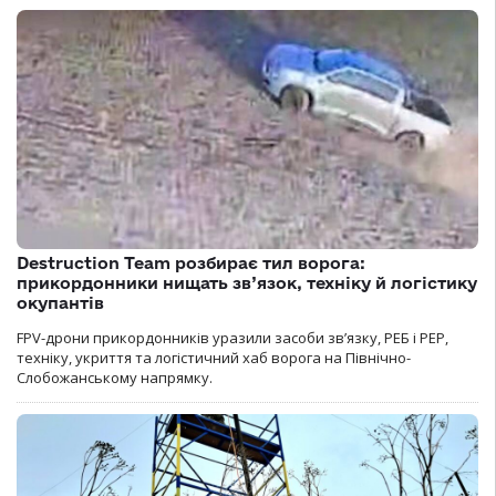
Destruction Team розбирає тил ворога:
прикордонники нищать зв’язок, техніку й логістику
окупантів
FPV-дрони прикордонників уразили засоби зв’язку, РЕБ і РЕР,
техніку, укриття та логістичний хаб ворога на Північно-
Слобожанському напрямку.