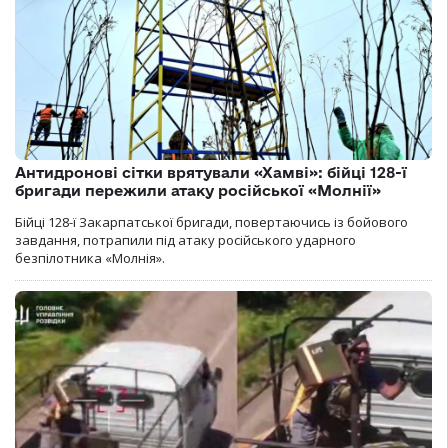
Антидронові сітки врятували «Хамві»: бійці 128-ї
бригади пережили атаку російської «Молнії»
Бійці 128-ї Закарпатської бригади, повертаючись із бойового
завдання, потрапили під атаку російського ударного
безпілотника «Молнія».