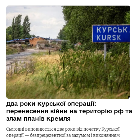
Два роки Курської операції:
перенесення війни на територію рф та
злам планів Кремля
Сьогодні виповнюється два роки від початку Курської
операції — безпрецедентної за задумом і виконанням