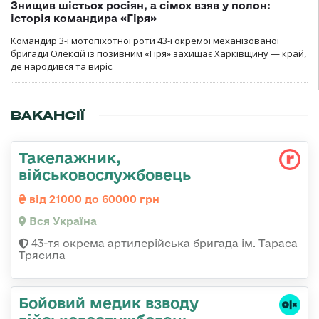
Знищив шістьох росіян, а сімох взяв у полон:
історія командира «Гіря»
Командир 3-ї мотопіхотної роти 43-ї окремої механізованої
бригади Олексій із позивним «Гіря» захищає Харківщину — край,
де народився та виріс.
ВАКАНСІЇ
Такелажник,
військовослужбовець
від 21000 до 60000 грн
Вся Україна
43-тя окрема артилерійська бригада ім. Тараса
Трясила
Бойовий медик взводу