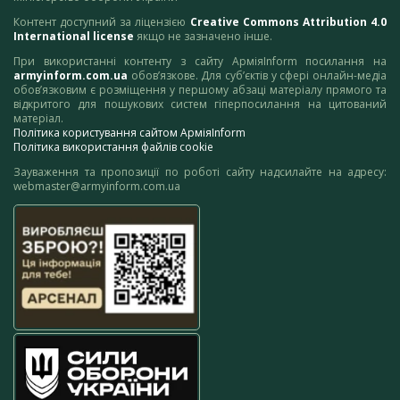
Контент доступний за ліцензією
Creative Commons Attribution 4.0
International license
якщо не зазначено інше.
При використанні контенту з сайту АрміяInform посилання на
armyinform.com.ua
обов’язкове. Для суб’єктів у сфері онлайн-медіа
обов’язковим є розміщення у першому абзаці матеріалу прямого та
відкритого для пошукових систем гіперпосилання на цитований
матеріал.
Політика користування сайтом АрміяInform
Політика використання файлів cookie
Зауваження та пропозиції по роботі сайту надсилайте на адресу:
webmaster@armyinform.com.ua