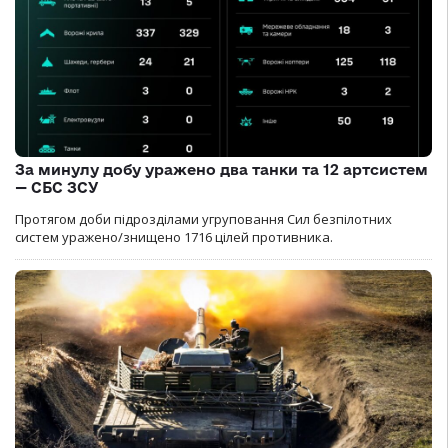
За минулу добу уражено два танки та 12 артсистем
— СБС ЗСУ
Протягом доби підрозділами угруповання Сил безпілотних
систем уражено/знищено 1716 цілей противника.