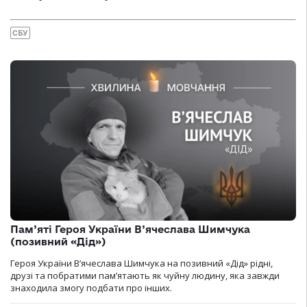
СБУ
Пам’яті Героя України В’ячеслава Шимчука
(позивний «Дід»)
Героя України В’ячеслава Шимчука на позивний «Дід» рідні,
друзі та побратими пам’ятають як чуйну людину, яка завжди
знаходила змогу подбати про інших.