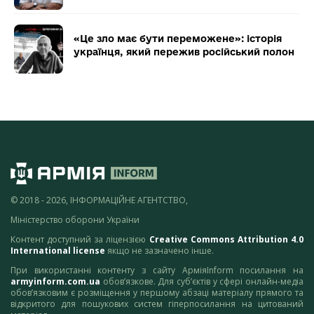
«Це зло має бути переможене»: історія
українця, який пережив російський полон
© 2018 - 2026, ІНФОРМАЦІЙНЕ АГЕНТСТВО,
Міністерство оборони України
Контент доступний за ліцензією
Creative Commons Attribution 4.0
International license
якщо не зазначено інше.
При використанні контенту з сайту АрміяInform посилання на
armyinform.com.ua
обов’язкове. Для суб’єктів у сфері онлайн-медіа
обов’язковим є розміщення у першому абзаці матеріалу прямого та
відкритого для пошукових систем гіперпосилання на цитований