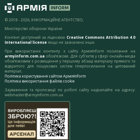
© 2018 - 2026, ІНФОРМАЦІЙНЕ АГЕНТСТВО,
Міністерство оборони України
Контент доступний за ліцензією
Creative Commons Attribution 4.0
International license
якщо не зазначено інше.
При використанні контенту з сайту АрміяInform посилання на
armyinform.com.ua
обов’язкове. Для суб’єктів у сфері онлайн-медіа
обов’язковим є розміщення у першому абзаці матеріалу прямого та
відкритого для пошукових систем гіперпосилання на цитований
матеріал.
Політика користування сайтом АрміяInform
Політика використання файлів cookie
Зауваження та пропозиції по роботі сайту надсилайте на адресу:
webmaster@armyinform.com.ua