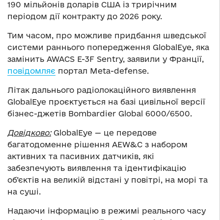
190 мільйонів доларів США із трирічним
періодом дії контракту до 2026 року.
Тим часом, про можливе придбання шведської
системи раннього попередження GlobalEye, яка
замінить AWACS E-3F Sentry, заявили у Франції,
повідомляє
портал Meta-defense.
Літак дальнього радіолокаційного виявлення
GlobalEye проєктується на базі цивільної версії
бізнес-джетів Bombardier Global 6000/6500.
Довідково:
GlobalEye — це передове
багатодоменне рішення AEW&C з набором
активних та пасивних датчиків, які
забезпечують виявлення та ідентифікацію
об’єктів на великій відстані у повітрі, на морі та
на суші.
Надаючи інформацію в режимі реального часу