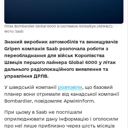
Літак Bombardier Global 6000 із системою GlobalEye (AEW&C).
Фото: Saab
Знаний виробник автомобілів та винищувачів
Gripen компанія Saab розпочала роботи з
переобладнання для військ Королівства
Швеція першого лайнера Global 6000 у літак
дальнього радіолокаційного виявлення та
управління ДРЛВ.
У шведській компанії
розповіли
, що базовий
планер вони отримали від канадської компанії
Bombardier, повідомляє АрміяInform.
При цьому в Saab не поспішали
оприлюднювати дану інформацію і оголосили
про неї лише приблизно через шість місяців