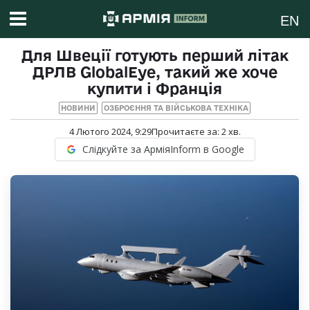
EN
Для Швеції готують перший літак
ДРЛВ GlobalEye, такий же хоче
купити і Франція
НОВИНИ
ОЗБРОЄННЯ ТА ВІЙСЬКОВА ТЕХНІКА
4 Лютого 2024, 9:29
Прочитаєте за:
2
хв.
Слідкуйте за АрміяInform в Google