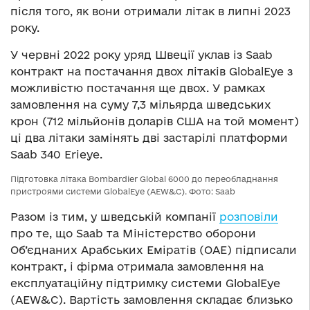
після того, як вони отримали літак в липні 2023
року.
У червні 2022 року уряд Швеції уклав із Saab
контракт на постачання двох літаків GlobalEye з
можливістю постачання ще двох. У рамках
замовлення на суму 7,3 мільярда шведських
крон (712 мільйонів доларів США на той момент)
ці два літаки замінять дві застарілі платформи
Saab 340 Erieye.
Підготовка літака Bombardier Global 6000 до переобладнання
пристроями системи GlobalEye (AEW&C). Фото: Saab
Разом із тим, у шведській компанії
розповіли
про те, що Saab та Міністерство оборони
Об’єднаних Арабських Еміратів (ОАЕ) підписали
контракт, і фірма отримала замовлення на
експлуатаційну підтримку системи GlobalEye
(AEW&C). Вартість замовлення складає близько