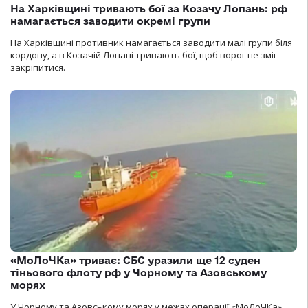
На Харківщині тривають бої за Козачу Лопань: рф
намагається заводити окремі групи
На Харківщині противник намагається заводити малі групи біля
кордону, а в Козачій Лопані тривають бої, щоб ворог не зміг
закріпитися.
«МоЛоЧКа» триває: СБС уразили ще 12 суден
тіньового флоту рф у Чорному та Азовському
морях
У Чорному та Азовському морях у межах операції «МоЛоЧКа»