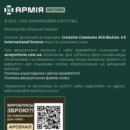
© 2018 - 2026, ІНФОРМАЦІЙНЕ АГЕНТСТВО,
Міністерство оборони України
Контент доступний за ліцензією
Creative Commons Attribution 4.0
International license
якщо не зазначено інше.
При використанні контенту з сайту АрміяInform посилання на
armyinform.com.ua
обов’язкове. Для суб’єктів у сфері онлайн-медіа
обов’язковим є розміщення у першому абзаці матеріалу прямого та
відкритого для пошукових систем гіперпосилання на цитований
матеріал.
Політика користування сайтом АрміяInform
Політика використання файлів cookie
Зауваження та пропозиції по роботі сайту надсилайте на адресу:
webmaster@armyinform.com.ua