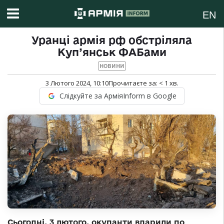
EN
Уранці армія рф обстріляла
Куп’янськ ФАБами
НОВИНИ
3 Лютого 2024, 10:10
Прочитаєте за:
< 1
хв.
Слідкуйте за АрміяInform в Google
Сьогодні, 3 лютого, окупанти вдарили по