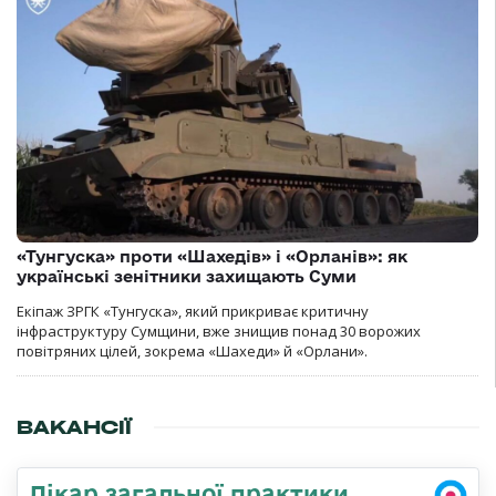
«Тунгуска» проти «Шахедів» і «Орланів»: як
українські зенітники захищають Суми
Екіпаж ЗРГК «Тунгуска», який прикриває критичну
інфраструктуру Сумщини, вже знищив понад 30 ворожих
повітряних цілей, зокрема «Шахеди» й «Орлани».
ВАКАНСІЇ
Лікар загальної практики