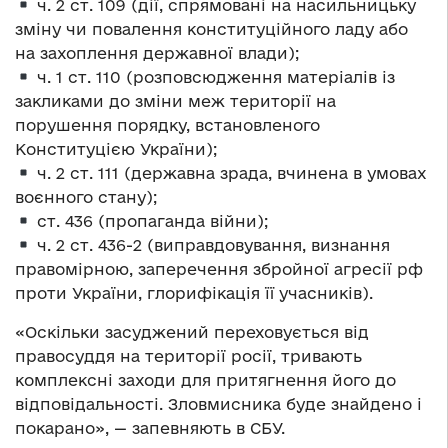
⁠ч. 2 ст. 109 (дії, спрямовані на насильницьку
зміну чи повалення конституційного ладу або
на захоплення державної влади);
⁠ч. 1 ст. 110 (розповсюдження матеріалів із
закликами до зміни меж території на
порушення порядку, встановленого
Конституцією України);
⁠ч. 2 ст. 111 (державна зрада, вчинена в умовах
воєнного стану);
ст. 436 (пропаганда війни);
⁠ч. 2 ст. 436-2 (виправдовування, визнання
правомірною, заперечення збройної агресії рф
проти України, глорифікація її учасників).
«Оскільки засуджений переховується від
правосуддя на території росії, тривають
комплексні заходи для притягнення його до
відповідальності. Зловмисника буде знайдено і
покарано», — запевняють в СБУ.