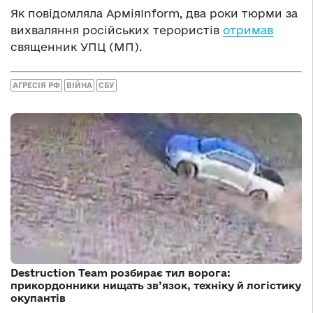
Як повідомляла АрміяInform, два роки тюрми за
вихваляння російських терористів
отримав
священник УПЦ (МП).
АГРЕСІЯ РФ
ВІЙНА
СБУ
Destruction Team розбирає тил ворога:
прикордонники нищать зв’язок, техніку й логістику
окупантів