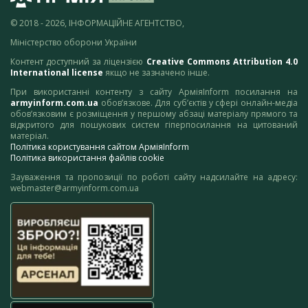
© 2018 - 2026, ІНФОРМАЦІЙНЕ АГЕНТСТВО,
Міністерство оборони України
Контент доступний за ліцензією
Creative Commons Attribution 4.0
International license
якщо не зазначено інше.
При використанні контенту з сайту АрміяInform посилання на
armyinform.com.ua
обов’язкове. Для суб’єктів у сфері онлайн-медіа
обов’язковим є розміщення у першому абзаці матеріалу прямого та
відкритого для пошукових систем гіперпосилання на цитований
матеріал.
Політика користування сайтом АрміяInform
Політика використання файлів cookie
Зауваження та пропозиції по роботі сайту надсилайте на адресу:
webmaster@armyinform.com.ua