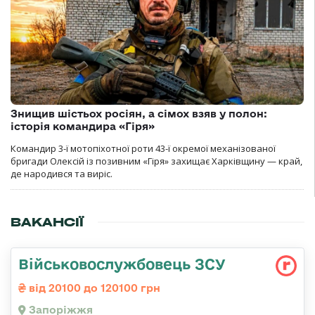
Знищив шістьох росіян, а сімох взяв у полон:
історія командира «Гіря»
Командир 3-ї мотопіхотної роти 43-ї окремої механізованої
бригади Олексій із позивним «Гіря» захищає Харківщину — край,
де народився та виріс.
ВАКАНСІЇ
Військовослужбовець ЗСУ
від 20100 до 120100 грн
Запоріжжя