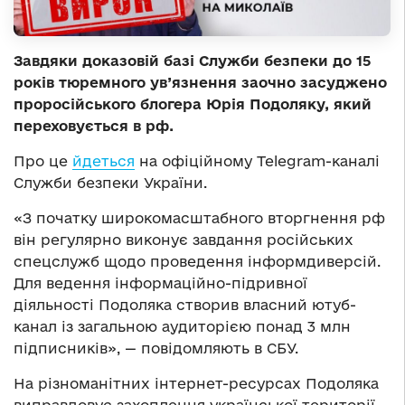
Завдяки доказовій базі Служби безпеки до 15
років тюремного ув’язнення заочно засуджено
проросійського блогера Юрія Подоляку, який
переховується в рф.
Про це
йдеться
на офіційному Telegram-каналі
Служби безпеки України.
«З початку широкомасштабного вторгнення рф
він регулярно виконує завдання російських
спецслужб щодо проведення інформдиверсій.
Для ведення інформаційно-підривної
діяльності Подоляка створив власний ютуб-
канал із загальною аудиторією понад 3 млн
підписників», — повідомляють в СБУ.
На різноманітних інтернет-ресурсах Подоляка
виправдовує захоплення української території