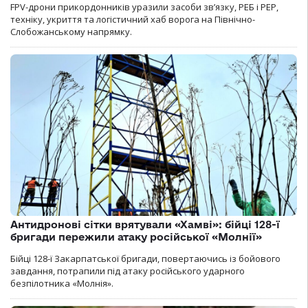
FPV-дрони прикордонників уразили засоби зв’язку, РЕБ і РЕР,
техніку, укриття та логістичний хаб ворога на Північно-
Слобожанському напрямку.
Антидронові сітки врятували «Хамві»: бійці 128-ї
бригади пережили атаку російської «Молнії»
Бійці 128-ї Закарпатської бригади, повертаючись із бойового
завдання, потрапили під атаку російського ударного
безпілотника «Молнія».