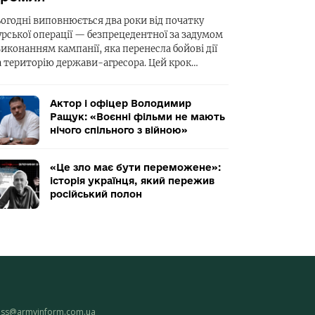
ьогодні виповнюється два роки від початку
урської операції — безпрецедентної за задумом
виконанням кампанії, яка перенесла бойові дії
а територію держави-агресора. Цей крок…
Актор і офіцер Володимир
Ращук: «Воєнні фільми не мають
нічого спільного з війною»
«Це зло має бути переможене»:
історія українця, який пережив
російський полон
ess@armyinform.com.ua