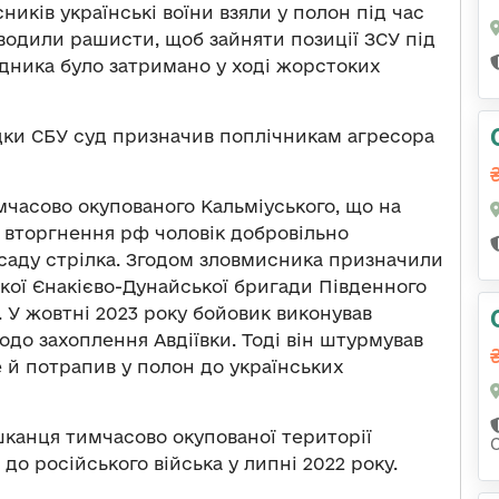
ників українські воїни взяли у полон під час
оводили рашисти, щоб зайняти позиції ЗСУ під
адника було затримано у ході жорстоких
ідки СБУ суд призначив поплічникам агресора
часово окупованого Кальміуського, що на
 вторгнення рф чоловік добровільно
посаду стрілка. Згодом зловмисника призначили
ької Єнакієво-Дунайської бригади Південного
. У жовтні 2023 року бойовик виконував
до захоплення Авдіївки. Тоді він штурмував
е й потрапив у полон до українських
шканця тимчасово окупованої території
о російського війська у липні 2022 року.