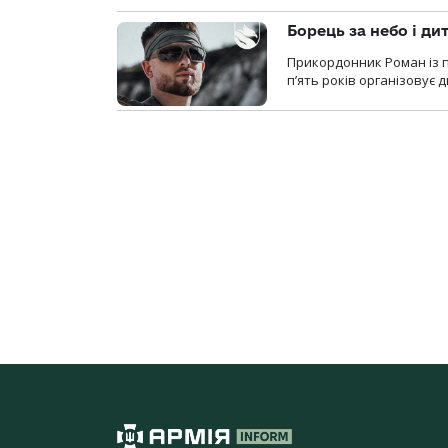
Борець за небо і ди
Прикордонник Роман із 
п’ять років організовує