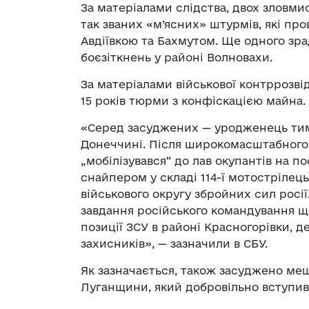
За матеріалами слідства, двох зловмис
так званих «м’ясних» штурмів, які пр
Авдіївкою та Бахмутом. Ще одного зр
боєзіткнень у районі Волновахи.
За матеріалами військової контррозв
15 років тюрми з конфіскацією майна.
«Серед засуджених — уродженець тим
Донеччині. Після широкомасштабного
„мобілізувався“ до лав окупантів на 
снайпером у складі 114-ї мотострілец
військового округу збройних сил росії
завдання російського командування що
позиції ЗСУ в районі Красногорівки, д
захисників», — зазначили в СБУ.
Як зазначається, також засуджено ме
Луганщини, який добровільно вступив д