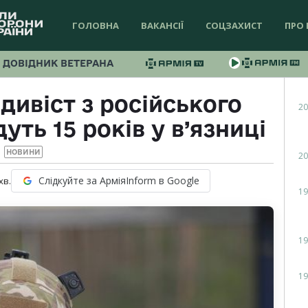
ГОЛОВНА
ВАКАНСІЇ
СОЦЗАХИСТ
ПРО 
ДОВІДНИК ВЕТЕРАНА
дивіст з російського
20
ть 15 років у в’язниці
НОВИНИ
20
Слідкуйте за АрміяInform в Google
хв.
19
19
19