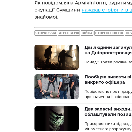
Як повідомляла АрміяInform, судитиму
окупації Сумщини
наказав стріляти в 
знайомої.
STOPRUSSIA
АГРЕСІЯ РФ
ВІЙНА
ВТОРГНЕННЯ РФ
СБ
Дві людини загинул
на Дніпропетровщи
Понад 50 разів росіяни 
Пообіцяв вивезти ві
викрито офіцера
Повідомлено про підозр
призначення Національної 
Два запасні виходи
облаштували позиц
Прикордонники підрозді
мінометного розрахунку 