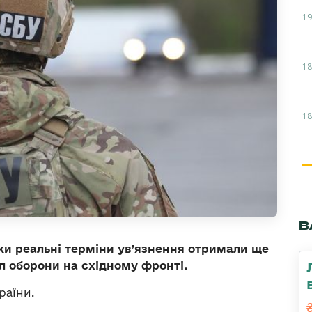
19
18
18
В
ки реальні терміни ув’язнення отримали ще
ил оборони на східному фронті.
раїни.