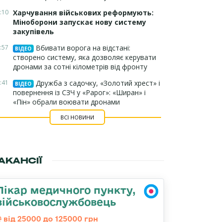
:10
Харчування військових реформують:
Міноборони запускає нову систему
закупівель
:57
Вбивати ворога на відстані:
ВІДЕО
створено систему, яка дозволяє керувати
дронами за сотні кілометрів від фронту
:41
Дружба з садочку, «Золотий хрест» і
ВІДЕО
повернення із СЗЧ у «Рарог»: «Ширан» і
«Пін» обрали воювати дронами
ВСІ НОВИНИ
АКАНСІЇ
Лікар медичного пункту,
військовослужбовець
від 25000 до 125000 грн