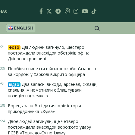
НАС
ENGLISH
:21
Дві людини загинуло, шестеро
ФОТО
постраждали внаслідок обстрілів рф на
Дніпропетровщині
:09
Пообіцяв вивезти військовозобов’язаного
за кордон: у Харкові викрито офіцера
:51
Два запасні виходи, арсенал, склади,
ВІДЕО
спальня: мінометники облаштували
позицію під землею
:38
Борець за небо і дитячі мрії: історія
прикордонника «Кума»
:24
Двоє людей загинули, ще четверо
постраждали внаслідок ворожого удару
РСЗВ «Торнадо-С» по Ізюму