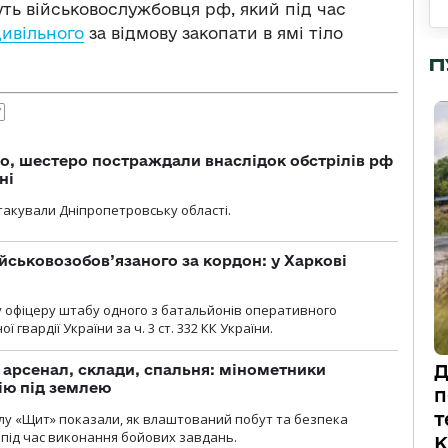
ть військовослужбовця рф, який під час
цивільного
за відмову закопати в ямі тіло
П
У
о, шестеро постраждали внаслідок обстрілів рф
ні
атакували Дніпропетровську області.
йськовозобов’язаного за кордон: у Харкові
у офіцеру штабу одного з батальйонів оперативного
гвардії України за ч. 3 ст. 332 КК України.
Д
, арсенал, склади, спальня: мінометники
ію під землею
п
т
лу «Щит» показали, як влаштований побут та безпека
під час виконання бойових завдань.
К