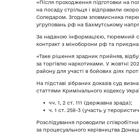
«Після проходження підготовки на по
на посаду стрільця і відправили охор
Соледаром. Згодом зловмисника пере
угруповань рф на Бахмутському напря
За наданою інформацією, тюремний с
контракт з міноборони рф та приєдн
«Таке рішення зрадник прийняв, відбу
за торгівлю наркотиками. У жовтні 20
району для участі в бойових діях прот
На підставі зібраних доказів суд визн
статтями Кримінального кодексу Укра
чч. 1, 2 ст. 111 (державна зрада);
ч. 1 ст. 258-3 (участь у терористи
Розслідування проводили співробітник
за процесуального керівництва Донець