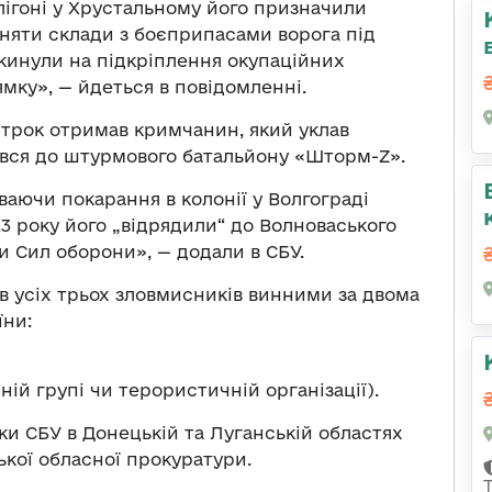
лігоні у Хрустальному його призначили
оняти склади з боєприпасами ворога під
кинули на підкріплення окупаційних
мку», — йдеться в повідомленні.
трок отримав кримчанин, який уклав
ався до штурмового батальйону «Шторм-Z».
ваючи покарання в колонії у Волгограді
23 року його „відрядили“ до Волноваського
и Сил оборони», — додали в СБУ.
ав усіх трьох зловмисників винними за двома
їни:
чній групі чи терористичній організації).
и СБУ в Донецькій та Луганській областях
кої обласної прокуратури.