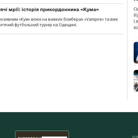
С
тячі мрії: історія прикордонника «Кума»
К
позивним «Кум» воює на важких бомберах «Vampire» та вже
і 
 дитячий футбольний турнір на Одещині.
н
pr