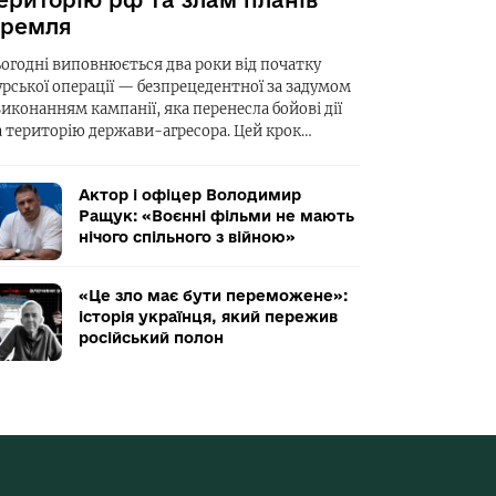
ериторію рф та злам планів
ремля
ьогодні виповнюється два роки від початку
урської операції — безпрецедентної за задумом
виконанням кампанії, яка перенесла бойові дії
а територію держави-агресора. Цей крок…
Актор і офіцер Володимир
Ращук: «Воєнні фільми не мають
нічого спільного з війною»
«Це зло має бути переможене»:
історія українця, який пережив
російський полон