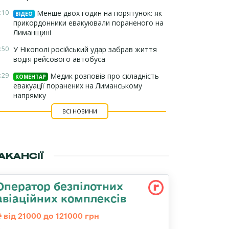
:10
Менше двох годин на порятунок: як
ВІДЕО
прикордонники евакуювали пораненого на
Лиманщині
:50
У Нікополі російський удар забрав життя
водія рейсового автобуса
:29
Медик розповів про складність
КОМЕНТАР
евакуації поранених на Лиманському
напрямку
ВСІ НОВИНИ
АКАНСІЇ
Оператор безпілотних
авіаційних комплексів
від 21000 до 121000 грн