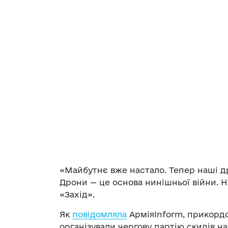
«Майбутнє вже настало. Тепер наші др
Дрони — це основа нинішньої війни. Н
«Захід».
Як
повідомляла
АрміяInform, прикорд
організували чергову партію скидів н