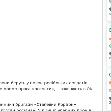
они беруть у полон російських солдатів.
е маємо права програти», — заявляють в ОК
онники бригади «Сталевий Кордон»
а голови росіянам. У приціл ударних дронів