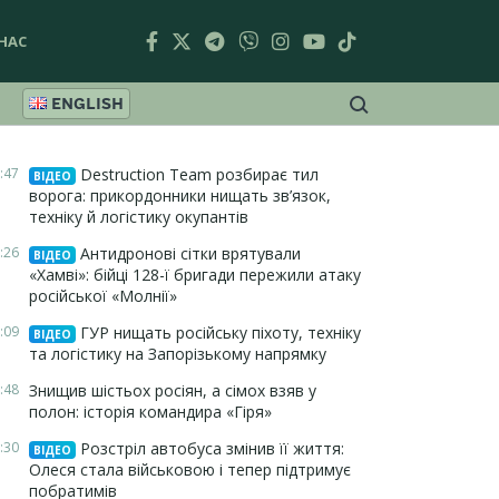
НАС
ENGLISH
:47
Destruction Team розбирає тил
ВІДЕО
ворога: прикордонники нищать зв’язок,
техніку й логістику окупантів
:26
Антидронові сітки врятували
ВІДЕО
«Хамві»: бійці 128-ї бригади пережили атаку
російської «Молнії»
:09
ГУР нищать російську піхоту, техніку
ВІДЕО
та логістику на Запорізькому напрямку
:48
Знищив шістьох росіян, а сімох взяв у
полон: історія командира «Гіря»
:30
Розстріл автобуса змінив її життя:
ВІДЕО
Олеся стала військовою і тепер підтримує
побратимів