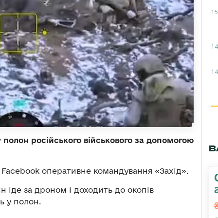
15
14
14
у полон російського військового за допомогою
В
у Facebook оперативне командування «Захід».
н іде за дроном і доходить до окопів
ь у полон.