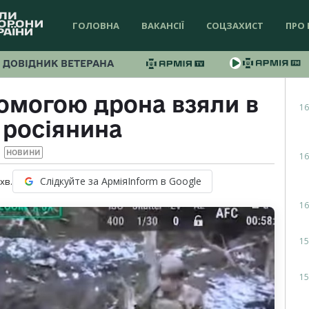
ГОЛОВНА
ВАКАНСІЇ
СОЦЗАХИСТ
ПРО 
ДОВІДНИК ВЕТЕРАНА
омогою дрона взяли в
16
 росіянина
НОВИНИ
16
Слідкуйте за АрміяInform в Google
хв.
16
15
15