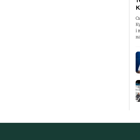
т
К
С
К
і 
н