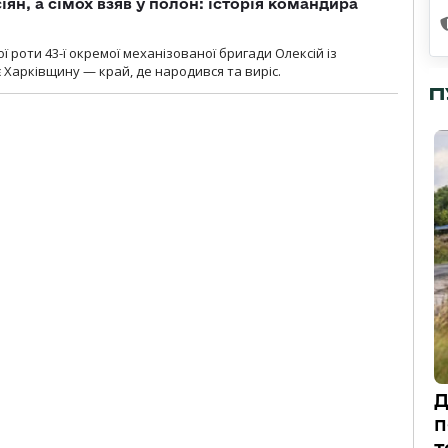
ян, а сімох взяв у полон: історія командира
ї роти 43-ї окремої механізованої бригади Олексій із
 Харківщину — край, де народився та виріс.
П
Д
п