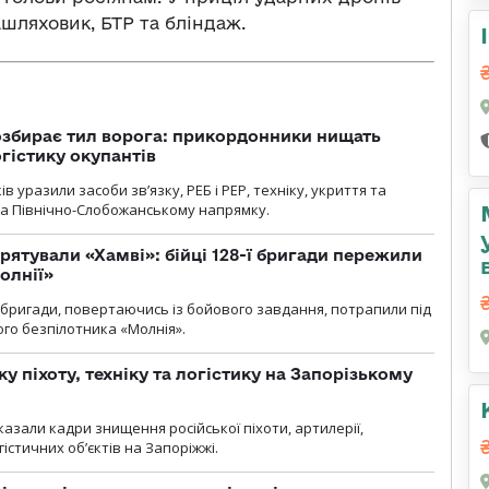
шляховик, БТР та бліндаж.
озбирає тил ворога: прикордонники нищать
огістику окупантів
 уразили засоби зв’язку, РЕБ і РЕР, техніку, укриття та
на Північно-Слобожанському напрямку.
рятували «Хамві»: бійці 128-ї бригади пережили
олнії»
ї бригади, повертаючись із бойового завдання, потрапили під
ого безпілотника «Молнія».
у піхоту, техніку та логістику на Запорізькому
азали кадри знищення російської піхоти, артилерії,
гістичних об’єктів на Запоріжжі.