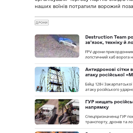
наших воїнів потрапили ворожий поза
ДРОНИ
Destruction Team р
зв’язок, техніку й л
FPV-дрони прикордонників
логістичний хаб ворога 
Антидронові сітки в
атаку російської «М
Бійці 128-ї Закарпатсько
атаку російського ударн
ГУР нищать російськ
напрямку
Спецпризначенці ГУР пок
транспорту, дронів та ло