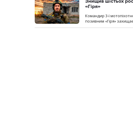
Знищив шістьох росі
«Гіря»
Командир 3-ї мотопіхотно
позивним «Гіря» захищає