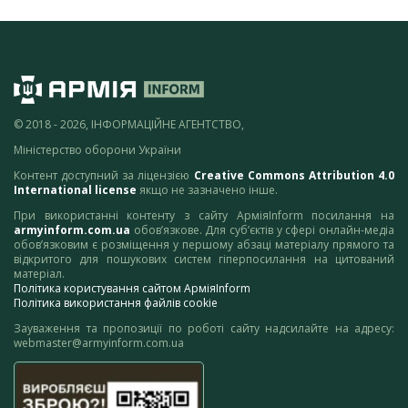
© 2018 - 2026, ІНФОРМАЦІЙНЕ АГЕНТСТВО,
Міністерство оборони України
Контент доступний за ліцензією
Creative Commons Attribution 4.0
International license
якщо не зазначено інше.
При використанні контенту з сайту АрміяInform посилання на
armyinform.com.ua
обов’язкове. Для суб’єктів у сфері онлайн-медіа
обов’язковим є розміщення у першому абзаці матеріалу прямого та
відкритого для пошукових систем гіперпосилання на цитований
матеріал.
Політика користування сайтом АрміяInform
Політика використання файлів cookie
Зауваження та пропозиції по роботі сайту надсилайте на адресу:
webmaster@armyinform.com.ua