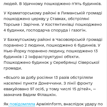
людей. В Удачному пошкоджено п’ять будинків.
У Краматорському районі в Лиманській громаді
пошкоджено церкву у Ставках, обстріляні
Торське і Зарічне. У Костянтинівці пошкоджено
4 будинки, господарча споруда і газогін.
У Бахмутському районі в Часовоярській громаді
поранено 2 людини, пошкоджено 6 будинків. У
Нью-Йорку поранено людину, пошкоджено 13
будинків і 2 інфраструктурні об’єкти.
Пошкоджено будинок у Серебрянці Сіверської
громади.
«Всього за добу росіяни 13 разів обстріляли
населені пункти Донеччини. З лінії фронту
евакуйовано 97 осіб, у тому числі 15 дітей», —
зазначив Вадим Філашкін.
Як
повідомляла
АрміяInform, внаслідок удару по