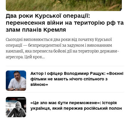
Два роки Курської операції:
перенесення війни на територію рф та
злам планів Кремля
Сьогодні виповнюється два роки від початку Курської
операції — безпрецедентної за задумом і виконанням
кампанії, яка перенесла бойові дії на територію держави-
агресора. Цей крок…
Актор і офіцер Володимир Ращук: «Воєнні
фільми не мають нічого спільного з
війною»
«Це зло має бути переможене»: історія
українця, який пережив російський полон