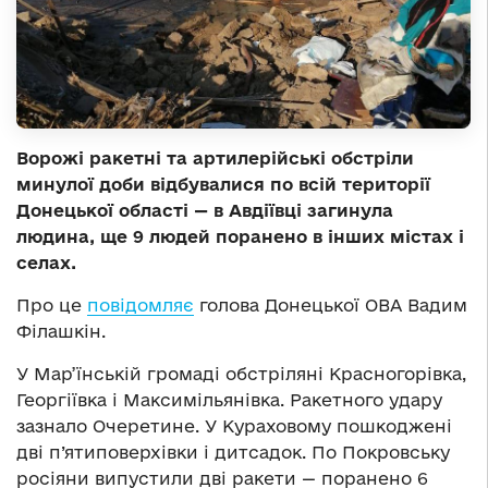
Ворожі ракетні та артилерійські обстріли
минулої доби відбувалися по всій території
Донецької області — в Авдіївці загинула
людина, ще 9 людей поранено в інших містах і
селах.
Про це
повідомляє
голова Донецької ОВА Вадим
Філашкін.
У Мар’їнській громаді обстріляні Красногорівка,
Георгіївка і Максимільянівка. Ракетного удару
зазнало Очеретине. У Кураховому пошкоджені
дві п’ятиповерхівки і дитсадок. По Покровську
росіяни випустили дві ракети — поранено 6