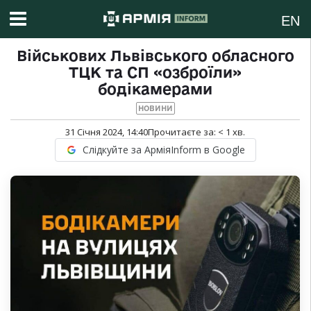
EN
Військових Львівського обласного
ТЦК та СП «озброїли»
бодікамерами
НОВИНИ
31 Січня 2024, 14:40
Прочитаєте за:
< 1
хв.
Слідкуйте за АрміяInform в Google