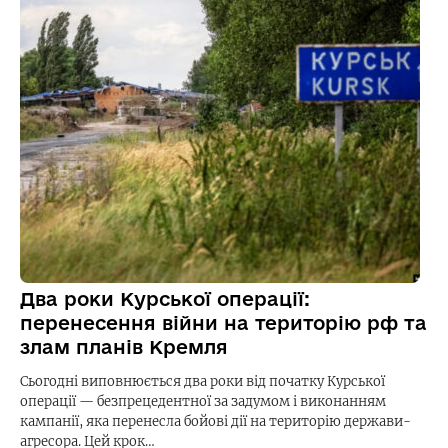
Два роки Курської операції:
перенесення війни на територію рф та
злам планів Кремля
Сьогодні виповнюється два роки від початку Курської
операції — безпрецедентної за задумом і виконанням
кампанії, яка перенесла бойові дії на територію держави-
агресора. Цей крок…