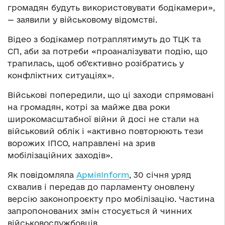
громадян будуть використовувати бодікамери»,
— заявили у військовому відомстві.
Відео з бодікамер потраплятимуть до ТЦК та
СП, аби за потреби «проаналізувати подію, що
трапилась, щоб об’єктивно розібратись у
конфліктних ситуаціях».
Військові попередили, що ці заходи спрямовані
на громадян, котрі за майже два роки
широкомасштабної війни й досі не стали на
військовий облік і «активно повторюють тези
ворожих ІПСО, направлені на зрив
мобілізаційних заходів».
Як повідомляла
АрміяInform
, 30 січня уряд
схвалив і передав до парламенту оновлену
версію законопроєкту про мобілізацію. Частина
запропонованих змін стосується й чинних
військовослужбовців.