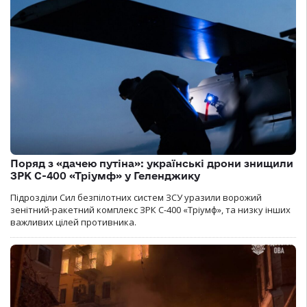
Поряд з «дачею путіна»: українські дрони знищили
ЗРК С-400 «Тріумф» у Геленджику
Підрозділи Сил безпілотних систем ЗСУ уразили ворожий
зенітний-ракетний комплекс ЗРК С-400 «Тріумф», та низку інших
важливих цілей противника.