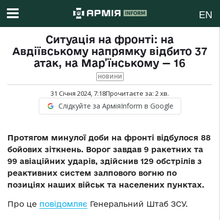
EN
Ситуація на фронті: на
Авдіївському напрямку відбито 37
атак, на Мар’їнському — 16
НОВИНИ
31 Січня 2024, 7:18
Прочитаєте за:
2
хв.
Слідкуйте за АрміяInform в Google
Протягом минулої доби на фронті відбулося 88
бойових зіткнень. Ворог завдав 9 ракетних та
99 авіаційних ударів, здійснив 129 обстрілів з
реактивних систем залпового вогню по
позиціях наших військ та населених пунктах.
Про це
повідомляє
Генеральний Штаб ЗСУ.