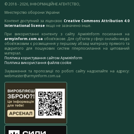
© 2018 - 2026, ІНФОРМАЦІЙНЕ АГЕНТСТВО,
Міністерство оборони України
Контент доступний за ліцензією
Creative Commons Attribution 4.0
International license
якщо не зазначено інше.
При використанні контенту з сайту АрміяInform посилання на
armyinform.com.ua
обов’язкове. Для суб’єктів у сфері онлайн-медіа
обов’язковим є розміщення у першому абзаці матеріалу прямого та
відкритого для пошукових систем гіперпосилання на цитований
матеріал.
Політика користування сайтом АрміяInform
Політика використання файлів cookie
Зауваження та пропозиції по роботі сайту надсилайте на адресу:
webmaster@armyinform.com.ua