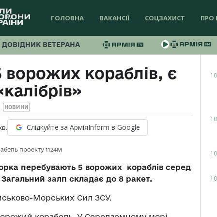
ГОЛОВНА
ВАКАНСІЇ
СОЦЗАХИСТ
ПРО 
ДОВІДНИК ВЕТЕРАНА
 ворожих кораблів, є
10
«калібрів»
НОВИНИ
10
Слідкуйте за АрміяInform в Google
хв.
рабель проекту 1124М
10
торка перебувають 5 ворожих кораблів серед
10
. Загальний залп складає до 8 ракет.
йськово-Морських Сил ЗСУ.
ворожий корабель. У Середземному морі