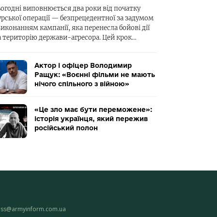
ьогодні виповнюється два роки від початку
урської операції — безпрецедентної за задумом
виконанням кампанії, яка перенесла бойові дії
а територію держави-агресора. Цей крок…
Актор і офіцер Володимир
Ращук: «Воєнні фільми не мають
нічого спільного з війною»
«Це зло має бути переможене»:
історія українця, який пережив
російський полон
ess@armyinform.com.ua