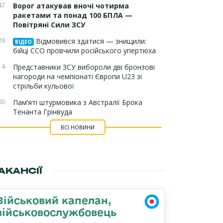
47
Ворог атакував вночі чотирма
ракетами та понад 100 БПЛА —
Повітряні Сили ЗСУ
29
Відмовився здатися — знищили:
ВІДЕО
бійці ССО провчили російського упертюха
14
Представники ЗСУ вибороли дві бронзові
нагороди на чемпіонаті Європи U23 зі
стрільби кульової
00
Пам’яті штурмовика з Австралії Брока
Тенанта Грінвуда
ВСІ НОВИНИ
АКАНСІЇ
Військовий капелан,
військовослужбовець