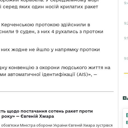
9:
і серед яких один носій крилатих ракет
9:
ід Керченською протокою здійснили в
снили 9 суден, з них 4 рухались з протоки
9:
з них жодне не йшло у напрямку протоки
9:
у конвенцію з охорони людського життя на
ми автоматичної ідентифікації (AIS)», —
В
ть щодо постачання сотень ракет проти
о року» — Євгеній Хмара
бов’язки Міністра оборони України Євгеній Хмара зустрівся