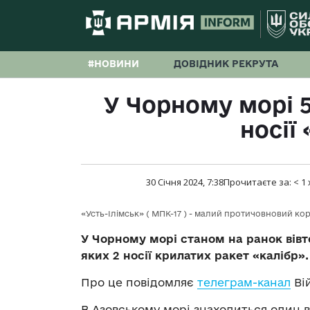
#НОВИНИ
ДОВІДНИК РЕКРУТА
У Чорному морі 5
носії 
30 Січня 2024, 7:38
Прочитаєте за:
< 1
«Усть-Ілімськ» ( МПК-17 ) - малий протичовновий ко
У Чорному морі станом на ранок вів
яких 2 носії крилатих ракет «калібр»
Про це повідомляє
телеграм-канал
Ві
В Азовському морі знаходиться один 