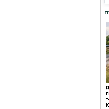
П
Д
п
т
К