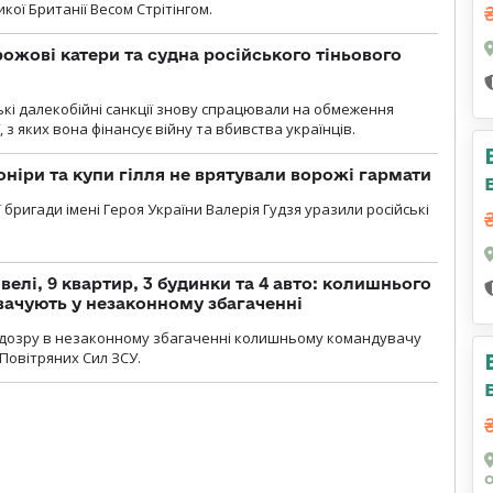
кої Британії Весом Стрітінгом.
рожові катери та судна російського тіньового
ські далекобійні санкції знову спрацювали на обмеження
, з яких вона фінансує війну та вбивства українців.
оніри та купи гілля не врятували ворожі гармати
ї бригади імені Героя України Валерія Гудзя уразили російські
елі, 9 квартир, 3 будинки та 4 авто: колишнього
ачують у незаконному збагаченні
ідозру в незаконному збагаченні колишньому командувачу
Повітряних Сил ЗСУ.