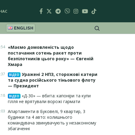
НАС
ENGLISH
:54
«Маємо домовленість щодо
постачання сотень ракет проти
безпілотників цього року» — Євгеній
Хмара
:37
Уражені 2 НПЗ, сторожові катери
ВІДЕО
та судна російського тіньового флоту
— Президент
:18
«Д-30» — вбита: капоніри та купи
ВІДЕО
гілля не врятували ворожі гармати
:03
Апартаменти в Буковелі, 9 квартир, 3
будинки та 4 авто: колишнього
командувача звинувачують у незаконному
збагаченні