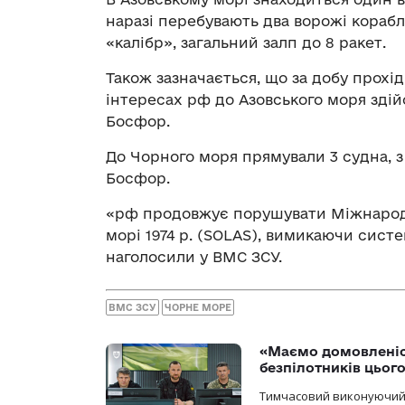
наразі перебувають два ворожі корабл
«калібр», загальний залп до 8 ракет.
Також зазначається, що за добу прох
інтересах рф до Азовського моря здій
Босфор.
До Чорного моря прямували 3 судна, 
Босфор.
«рф продовжує порушувати Міжнародн
морі 1974 р. (SOLAS), вимикаючи систе
наголосили у ВМС ЗСУ.
ВМС ЗСУ
ЧОРНЕ МОРЕ
«Маємо домовленіс
безпілотників цьог
Тимчасовий виконуючий о