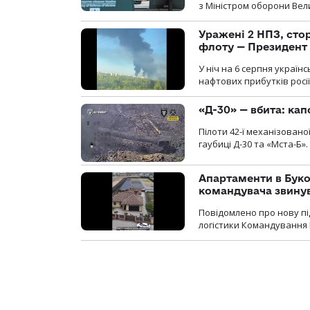
з Міністром оборони Вели
Уражені 2 НПЗ, сто
флоту — Президент
У ніч на 6 серпня україн
нафтових прибутків росії
«Д-30» — вбита: кап
Пілоти 42-ї механізовано
гаубиці Д-30 та «Мста-Б».
Апартаменти в Буков
командувача звинув
Повідомлено про нову п
логістики Командування 