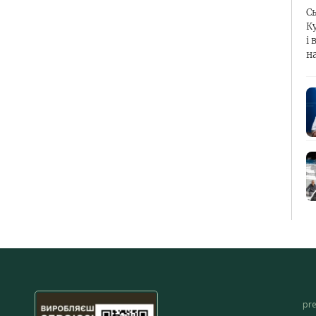
С
К
і 
н
pr