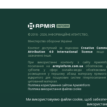
© 2018 - 2026, ІНФОРМАЦІЙНЕ АГЕНТСТВО,
Міністерство оборони України
Контент доступний за ліцензією
Creative Comm
Attribution 4.0 International license
якщо 
зазначено інше.
При використанні контенту з сайту АрміяInf
посилання на
armyinform.com.ua
обов’язкове. 
суб’єктів у сфері онлайн-медіа обов’язкови
розміщення у першому абзаці матеріалу прямого
відкритого для пошукових систем гіперпосилання
цитований матеріал.
Політика користування сайтом АрміяInform
Політика використання файлів cookie
Зауваження та пропозиції по роботі сайту надсилайте
Ми використовуємо файли cookie, щоб забезпе
адресу:
webmaster@armyinform.com.ua
використанн