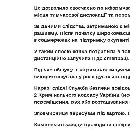
Це дозволило своєчасно поінформува
місця тимчасової дислокації та пере
За даними слідства, затриманою є мі
рашизму. Після початку широкомасш
в соцмережах на підтримку окупантів
У такий спосіб жінка потрапила в по
дистанційно залучила її до співпраці.
Під час обшуку в затриманої вилучен
використовувала у розвідувально-під
Наразі слідчі Служби безпеки повідоми
2 Кримінального кодексу України (н
переміщення, рух або розташування 
Зловмисниця перебуває під вартою. Ї
Комплексні заходи проводили співроб