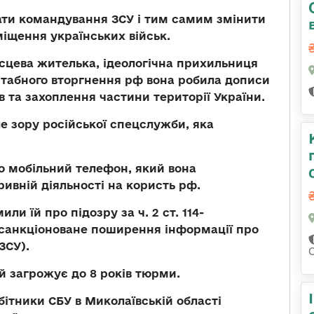
ти командування ЗСУ і тим самим змінити
міщення українських військ.
сцева жителька, ідеологічна прихильниця
табного вторгнення рф вона робила дописи
 та захоплення частини території України.
ле зору російської спецслужби, яка
о мобільний телефон, який вона
ривній діяльності на користь рф.
ли їй про підозру за ч. 2 ст. 114-
есанкціоноване поширення інформації про
ЗСУ).
й загрожує до 8 років тюрми.
ітники СБУ в Миколаївській області