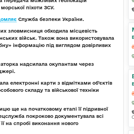
та передача можливих геолокацій
морської піхоти ЗСУ.
домляє
Служба безпеки України.
них зловмисниця обходила місцевість
їнських військ. Також вона використовувала
ібну» інформацію під виглядом довірливих
маторка надсилала окупантам через
джері.
ала електронні карти з відмітками об’єктів
собового складу та військової техніки
цю ще на початковому етапі її підривної
спецслужба покроково документувала всі
 її на спробі виконання нового