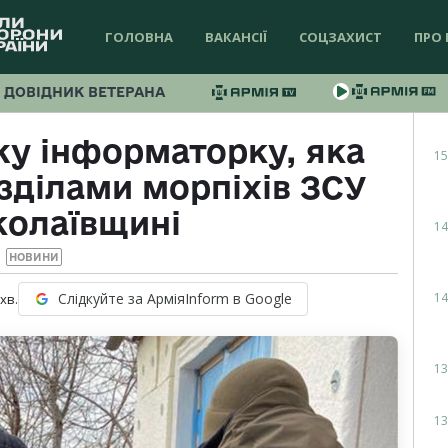
ГОЛОВНА
ВАКАНСІЇ
СОЦЗАХИСТ
ПРО 
ДОВІДНИК ВЕТЕРАНА
у інформаторку, яка
15
зділами морпіхів ЗСУ
колаївщині
14
НОВИНИ
14
Слідкуйте за АрміяInform в Google
хв.
13
13