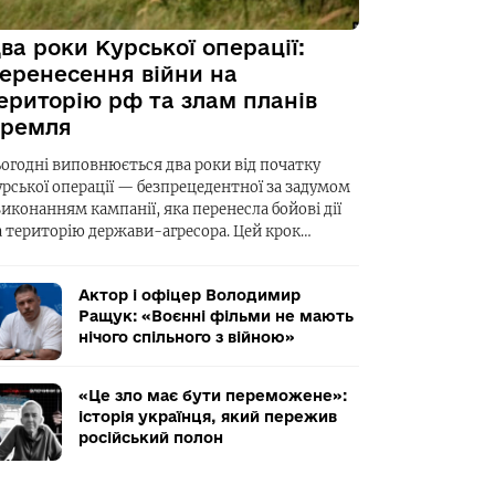
ва роки Курської операції:
еренесення війни на
ериторію рф та злам планів
ремля
ьогодні виповнюється два роки від початку
урської операції — безпрецедентної за задумом
виконанням кампанії, яка перенесла бойові дії
а територію держави-агресора. Цей крок…
Актор і офіцер Володимир
Ращук: «Воєнні фільми не мають
нічого спільного з війною»
«Це зло має бути переможене»:
історія українця, який пережив
російський полон