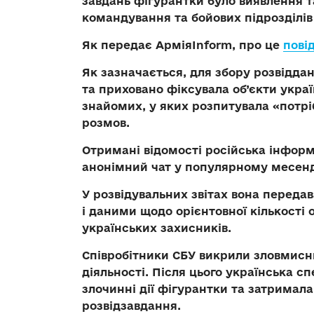
завдань фігурантки було виявлення 
командування та бойових підрозділів 
Як передає АрміяInform, про це
пові
Як зазначається, для збору розвідда
та приховано фіксувала об’єкти укра
знайомих, у яких розпитувала «потр
розмов.
Отримані відомості російська інфор
анонімний чат у популярному месен
У розвідувальних звітах вона передав
і даними щодо орієнтовної кількості о
українських захисників.
Співробітники СБУ викрили зловмисни
діяльності. Після цього українська 
злочинні дії фігурантки та затримала
розвідзавдання.