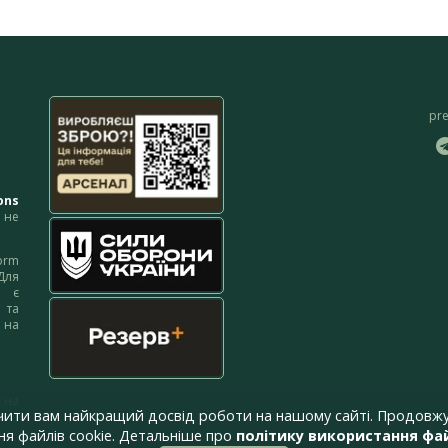
pr
ons
не
orm
Для
м є
 та
 на
 на
чити вам найкращий досвід роботи на нашому сайті. Продовжу
я файлів cookie. Детальніше про
політику використання фай