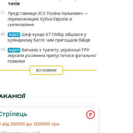
типів
:11
Представниця ЗСУ Поліна Халькевич —
переможницею Кубка Європи зі
скелелазіння
:43
Шеф-кухарі 67 ОМБр зійшлися у
ВІДЕО
кулінарному батлі: чим пригощали бійців
:19
Вигнали з туалету: українські FPV
ВІДЕО
змусили росіянина припуститися фатальної
помилки
ВСІ НОВИНИ
АКАНСІЇ
Стрілець
від 20000 до 120000 грн