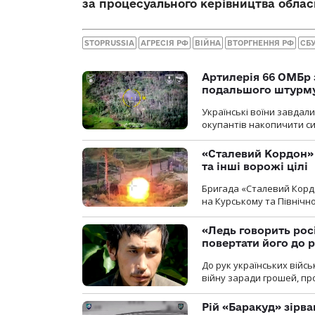
за процесуального керівництва облас
STOPRUSSIA
АГРЕСІЯ РФ
ВІЙНА
ВТОРГНЕННЯ РФ
СБ
Артилерія 66 ОМБр 
подальшого штурм
Українські воїни завдал
окупантів накопичити с
«Сталевий Кордон»
та інші ворожі цілі
Бригада «Сталевий Кордо
на Курському та Північ
«Ледь говорить рос
повертати його до 
До рук українських війсь
війну заради грошей, про
Рій «Баракуд» зірв