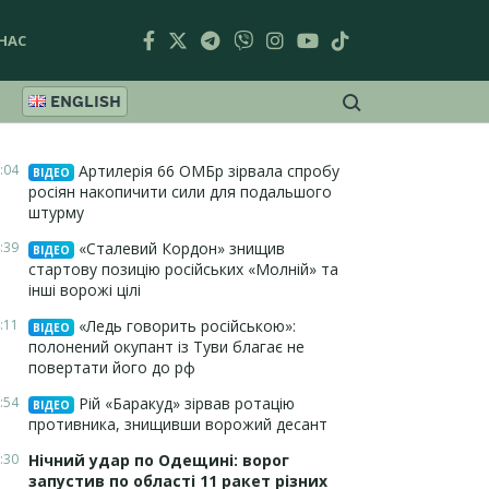
НАС
ENGLISH
:04
Артилерія 66 ОМБр зірвала спробу
ВІДЕО
росіян накопичити сили для подальшого
штурму
:39
«Сталевий Кордон» знищив
ВІДЕО
стартову позицію російських «Молній» та
інші ворожі цілі
:11
«Ледь говорить російською»:
ВІДЕО
полонений окупант із Туви благає не
повертати його до рф
:54
Рій «Баракуд» зірвав ротацію
ВІДЕО
противника, знищивши ворожий десант
:30
Нічний удар по Одещині: ворог
запустив по області 11 ракет різних