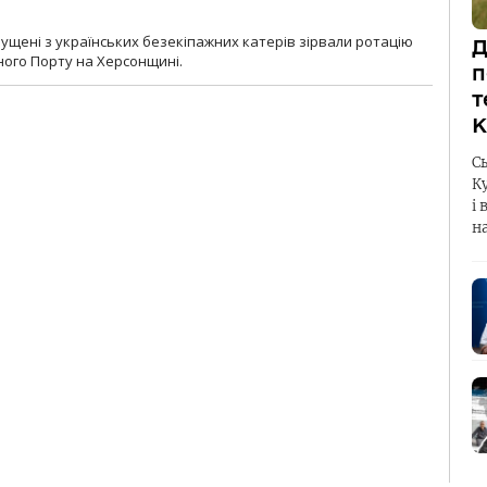
пущені з українських безекіпажних катерів зірвали ротацію
Д
зного Порту на Херсонщині.
п
т
К
С
К
і 
н