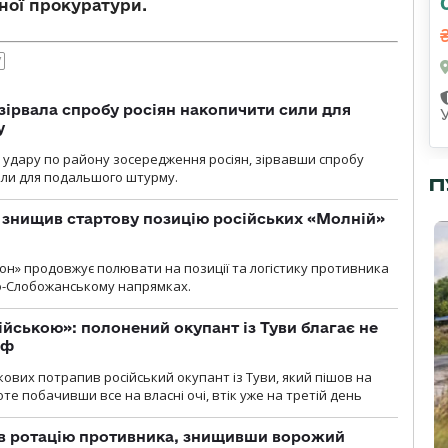
ної прокуратури.
У
зірвала спробу росіян накопичити сили для
у
и удару по району зосередження росіян, зірвавши спробу
или для подальшого штурму.
П
 знищив стартову позицію російських «Молній»
н» продовжує полювати на позиції та логістику противника
но-Слобожанському напрямках.
ійською»: полонений окупант із Туви благає не
рф
кових потрапив російський окупант із Туви, який пішов на
те побачивши все на власні очі, втік уже на третій день
ав ротацію противника, знищивши ворожий