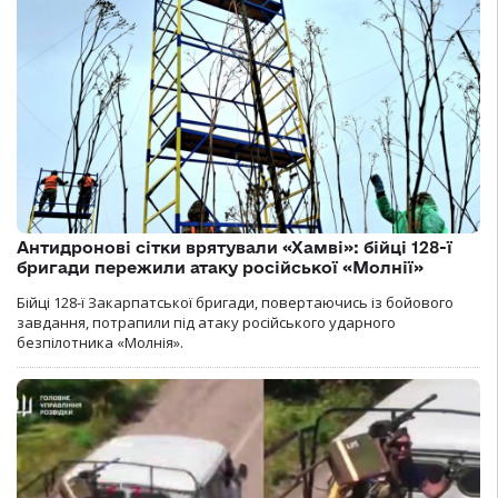
Антидронові сітки врятували «Хамві»: бійці 128-ї
бригади пережили атаку російської «Молнії»
Бійці 128-ї Закарпатської бригади, повертаючись із бойового
завдання, потрапили під атаку російського ударного
безпілотника «Молнія».