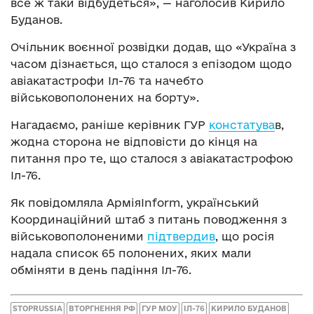
все ж таки відбудеться», — наголосив Кирило
Буданов.
Очільник воєнної розвідки додав, що «Україна з
часом дізнається, що сталося з епізодом щодо
авіакатастрофи Іл-76 та начебто
військовополонених на борту».
Нагадаємо, раніше керівник ГУР
констатува
в,
жодна сторона не відповісти до кінця на
питання про те, що сталося з авіакатастрофою
Іл-76.
Як повідомляла АрміяInform, український
Координаційний штаб з питань поводження з
військовополоненими
підтвердив
, що росія
надала список 65 полонених, яких мали
обміняти в день падіння Іл-76.
STOPRUSSIA
ВТОРГНЕННЯ РФ
ГУР МОУ
ІЛ-76
КИРИЛО БУДАНОВ