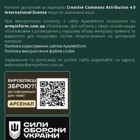
Контент доступний за ліцензією
Creative Commons Attribution 4.0
International license
якщо не зазначено інше.
При використанні контенту з сайту АрміяInform посилання на
armyinform.com.ua
обов’язкове. Для суб’єктів у сфері онлайн-медіа
обов’язковим є розміщення у першому абзаці матеріалу прямого та
відкритого для пошукових систем гіперпосилання на цитований
матеріал.
Політика користування сайтом АрміяInform
Політика використання файлів cookie
Зауваження та пропозиції по роботі сайту надсилайте на адресу:
webmaster@armyinform.com.ua