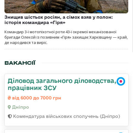
Знищив шістьох росіян, а сімох взяв у полон:
історія командира «Гіря»
Командир 3-ї мотопіхотної роти 43-ї окремої механізованої
бригади Олексій із позивним «Гіря» захищає Харківщину — край,
де народився та виріс.
ВАКАНСІЇ
Діловод загального діловодства,
працівник ЗСУ
від 6000 до 7000 грн
Дніпро
Комендатура військових сполучень (Дніпро)