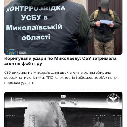
Коригували удари по Миколаєву: СБУ затримала
агентів фсб і гру
СБУ викрила на Миколаївщині двох агентів рф, які збирали
координати логістики, ППО, блокпостів і військових об’єктів для
ворожих ударів.