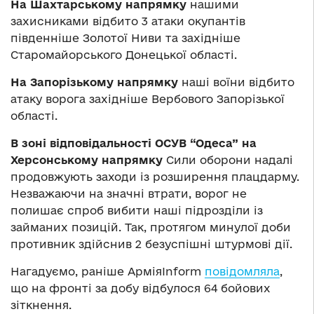
На Шахтарському напрямку
нашими
захисниками відбито 3 атаки окупантів
південніше Золотої Ниви та західніше
Старомайорського Донецької області.
На Запорізькому напрямку
наші воїни відбито
атаку ворога західніше Вербового Запорізької
області.
В зоні відповідальності ОСУВ “Одеса” на
Херсонському напрямку
Сили оборони надалі
продовжують заходи із розширення плацдарму.
Незважаючи на значні втрати, ворог не
полишає спроб вибити наші підрозділи із
займаних позицій. Так, протягом минулої доби
противник здійснив 2 безуспішні штурмові дії.
Нагадуємо, раніше АрміяInform
повідомляла
,
що на фронті за добу відбулося 64 бойових
зіткнення.