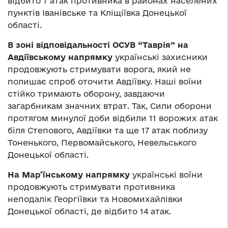
відбито 7 атак противника в районах населених
пунктів Іванівське та Кліщіївка Донецької
області.
В зоні відповідальності ОСУВ “Таврія” на
Авдіївському напрямку
українські захисники
продовжують стримувати ворога, який не
полишає спроб оточити Авдіївку. Наші воїни
стійко тримають оборону, завдаючи
загарбникам значних втрат. Так, Сили оборони
протягом минулої доби відбили 11 ворожих атак
біля Степового, Авдіївки та ще 17 атак поблизу
Тоненького, Первомайського, Невельського
Донецької області.
На Мар’їнському напрямку
українські воїни
продовжують стримувати противника
неподалік Георгіївки та Новомихайлівки
Донецької області, де відбито 14 атак.