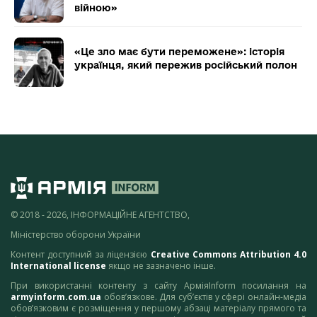
війною»
«Це зло має бути переможене»: історія
українця, який пережив російський полон
© 2018 - 2026, ІНФОРМАЦІЙНЕ АГЕНТСТВО,
Міністерство оборони України
Контент доступний за ліцензією
Creative Commons Attribution 4.0
International license
якщо не зазначено інше.
При використанні контенту з сайту АрміяInform посилання на
armyinform.com.ua
обов’язкове. Для суб’єктів у сфері онлайн-медіа
обов’язковим є розміщення у першому абзаці матеріалу прямого та