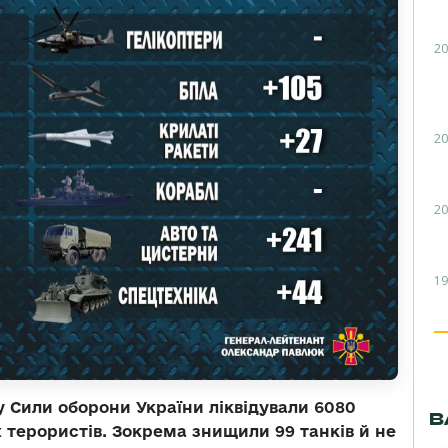
20
20
20
19
ку Сили оборони України ліквідували 6080
В
 терористів. Зокрема знищили 99 танків й не