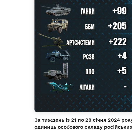
За тиждень із 21 по 28 січня 2024 ро
одиниць особового складу російських