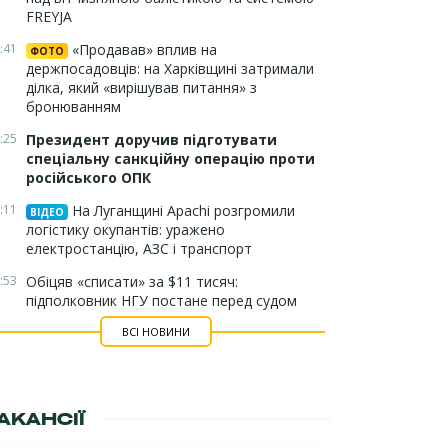
FREYJA
:41
«Продавав» вплив на
ФОТО
держпосадовців: на Харківщині затримали
ділка, який «вирішував питання» з
бронюванням
:25
Президент доручив підготувати
спеціальну санкційну операцію проти
російського ОПК
:11
На Луганщині Apachi розгромили
ВІДЕО
логістику окупантів: уражено
електростанцію, АЗС і транспорт
:53
Обіцяв «списати» за $11 тисяч:
підполковник НГУ постане перед судом
ВСІ НОВИНИ
АКАНСІЇ