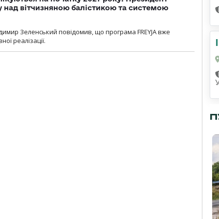
у над вітчизняною балістикою та системою
димир Зеленський повідомив, що програма FREYJA вже
ної реалізації.
П