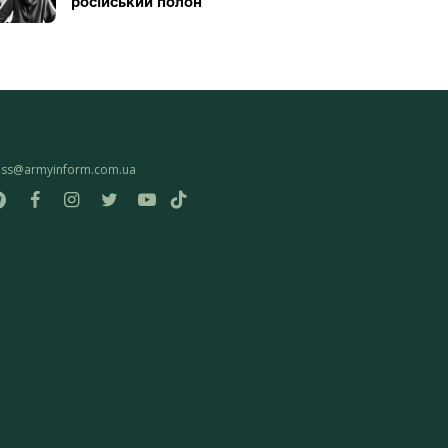
російський полон
ess@armyinform.com.ua