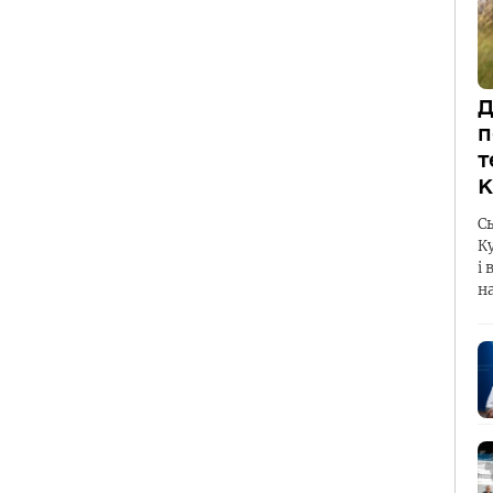
Д
п
т
К
С
К
і 
н