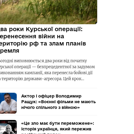
ва роки Курської операції:
еренесення війни на
ериторію рф та злам планів
ремля
ьогодні виповнюється два роки від початку
урської операції — безпрецедентної за задумом
виконанням кампанії, яка перенесла бойові дії
а територію держави-агресора. Цей крок…
Актор і офіцер Володимир
Ращук: «Воєнні фільми не мають
нічого спільного з війною»
«Це зло має бути переможене»:
історія українця, який пережив