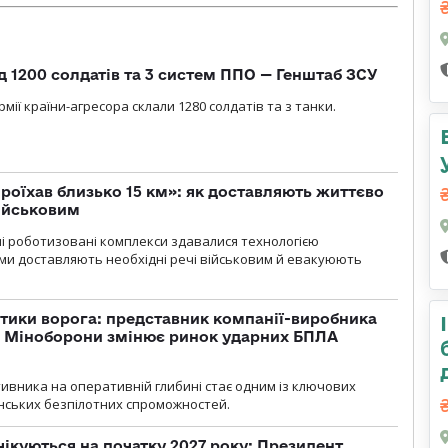
д 1200 солдатів та 3 систем ППО — Генштаб ЗСУ
мії країни-агресора склали 1280 солдатів та з танки.
проїхав близько 15 км»: як доставляють життєво
військовим
ні роботизовані комплекси здавалися технологією
ми доставляють необхідні речі військовим й евакуюють
тики ворога: представник компанії-виробника
а Міноборони змінює ринок ударних БПЛА
ивника на оперативній глибині стає одним із ключових
нських безпілотних спроможностей.
чікуються на початку 2027 року: Президент