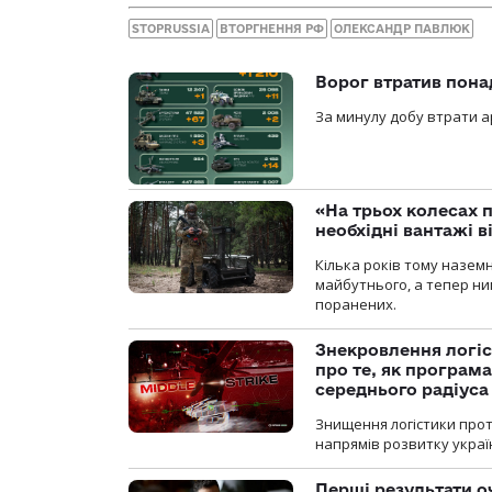
STOPRUSSIA
ВТОРГНЕННЯ РФ
ОЛЕКСАНДР ПАВЛЮК
Ворог втратив пона
За минулу добу втрати ар
«На трьох колесах 
необхідні вантажі 
Кілька років тому назем
майбутнього, а тепер ни
поранених.
Знекровлення логіс
про те, як програм
середнього радіуса
Знищення логістики прот
напрямів розвитку украї
Перші результати о