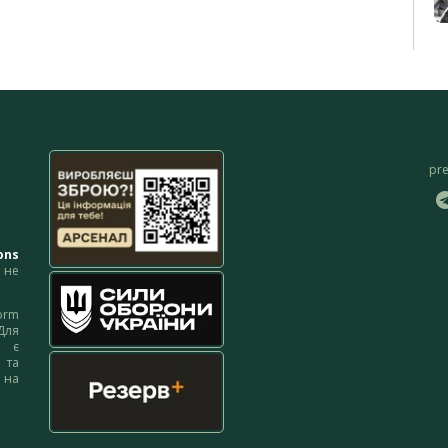
pr
ons
не
orm
Для
м є
 та
 на