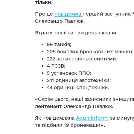
тільки.
Про це
повідомив
перший заступник М
Олександр Павлюк.
Втрати росії за тиждень склали:
99 танків;
205 бойових броньованих машин;
222 артилерійські системи;
4 РСЗВ;
5 установок ППО;
241 одиниця автотехніки;
44 одиниці спецтехніки.
«Окрім цього, наші захисники знищили
лейтенант Олександр Павлюк.
Як повідомляла
АрміяInform,
за минулу
та підбили 19 бронемашин.