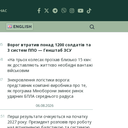
НАС
ENGLISH
35
Ворог втратив понад 1200 солдатів та
3 систем ППО — Генштаб ЗСУ
58
«На трьох колесах проїхав близько 15 км»:
як доставляють життєво необхідні вантажі
військовим
37
Знекровлення логістики ворога:
представник компанії-виробника про те,
як програма Міноборони змінює ринок
ударних БПЛА середнього радіуса
06.08.2026
:51
Перші результати очікуються на початку
2027 року: Президент розповів про роботу
над вітчизняною балістикою та системою