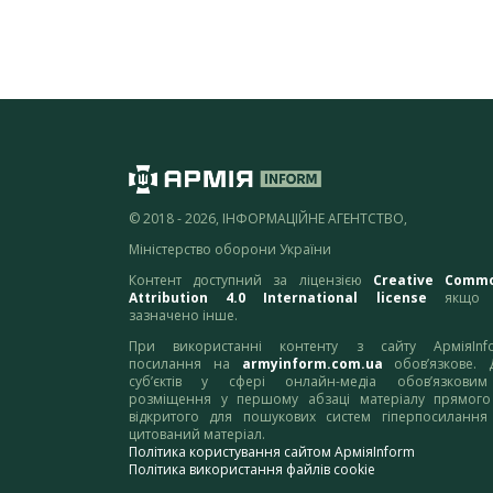
© 2018 - 2026, ІНФОРМАЦІЙНЕ АГЕНТСТВО,
Міністерство оборони України
Контент доступний за ліцензією
Creative Comm
Attribution 4.0 International license
якщо 
зазначено інше.
При використанні контенту з сайту АрміяInf
посилання на
armyinform.com.ua
обов’язкове. 
суб’єктів у сфері онлайн-медіа обов’язкови
розміщення у першому абзаці матеріалу прямого
відкритого для пошукових систем гіперпосилання
цитований матеріал.
Політика користування сайтом АрміяInform
Політика використання файлів cookie